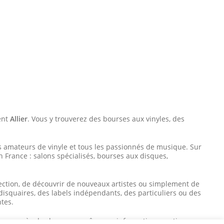
ent
Allier
. Vous y trouverez des bourses aux vinyles, des
s amateurs de vinyle et tous les passionnés de musique. Sur
 France : salons spécialisés, bourses aux disques,
ection, de découvrir de nouveaux artistes ou simplement de
squaires, des labels indépendants, des particuliers ou des
ntes.
sques
près de chez vous, grâce aux informations pratiques