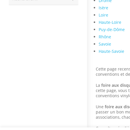
Drôme
la
recherche
Isère
Loire
Haute-Loire
Puy-de-Dôme
Rhône
Savoie
Haute-Savoie
Cette page recens
conventions et de
La
foire aux disq
cette page, vous 
conventions vinyl
Une
foire aux di
passer un bon mo
associations, cha
Consulter réguli