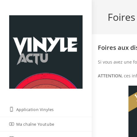
Skip
to
Foires
content
Foires aux di
Si vous avez une fo
ATTENTION
, ces i
Application Vinyles
Ma chaîne Youtube