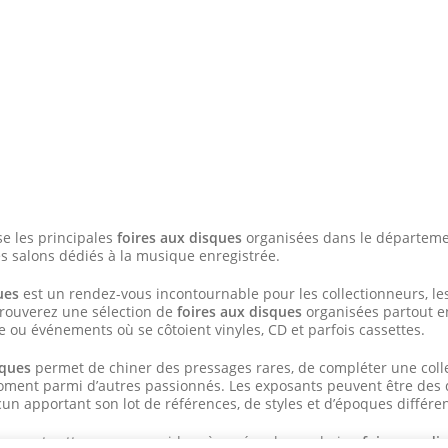
e les principales
foires aux disques
organisées dans le départem
s salons dédiés à la musique enregistrée.
ues
est un rendez-vous incontournable pour les collectionneurs, le
trouverez une sélection de
foires aux disques
organisées partout en
e ou événements où se côtoient vinyles, CD et parfois cassettes.
sques
permet de chiner des pressages rares, de compléter une coll
ment parmi d’autres passionnés. Les exposants peuvent être des di
cun apportant son lot de références, de styles et d’époques différe
èrement cette page vous aidera à repérer la prochaine
foire aux di