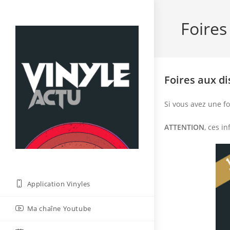
Skip
to
Foires
content
Foires aux d
Si vous avez une fo
ATTENTION
, ces i
Application Vinyles
Ma chaîne Youtube