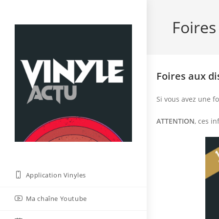
Skip
to
Foires
content
Foires aux d
Si vous avez une fo
ATTENTION
, ces i
Application Vinyles
Ma chaîne Youtube