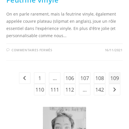
On en parle rarement, mais la feutrine vinyle, également
appelée couvre plateau (slipmat en anglais), joue un rôle
essentiel dans l'expérience vinyle. En plus d'être jolie (et
personnalisable comme nous…
SUR
COMMENTAIRES FERMÉS
16/11/2021
FEUTRINE
VINYLE
1
…
106
107
108
109
Go to the previous page
110
111
112
…
142
Aller à 