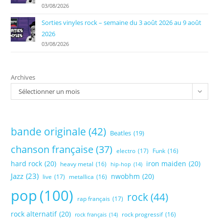
03/08/2026
Sorties vinyles rock – semaine du 3 août 2026 au 9 août
2026
03/08/2026
Archives
Sélectionner un mois
bande originale
(42)
Beatles
(19)
chanson française
(37)
electro
(17)
Funk
(16)
hard rock
(20)
iron maiden
(20)
heavy metal
(16)
hip-hop
(14)
Jazz
(23)
nwobhm
(20)
live
(17)
metallica
(16)
pop
(100)
rock
(44)
rap français
(17)
rock alternatif
(20)
rock progressif
(16)
rock français
(14)