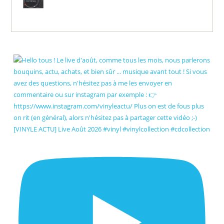
[VINYLE ACTU] Live Août 2026 #vinyl #vinylcollection #cdcollection