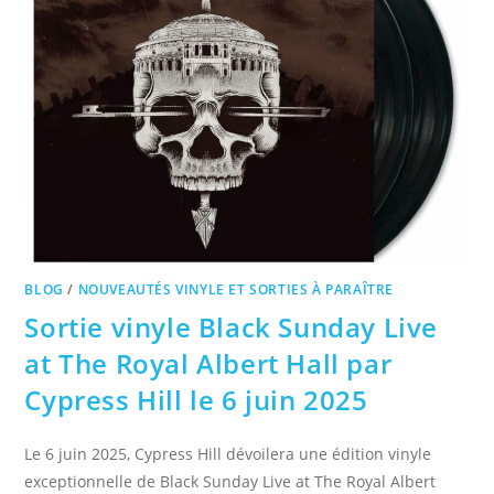
BLOG
/
NOUVEAUTÉS VINYLE ET SORTIES À PARAÎTRE
Sortie vinyle Black Sunday Live
at The Royal Albert Hall par
Cypress Hill le 6 juin 2025​
Le 6 juin 2025, Cypress Hill dévoilera une édition vinyle
exceptionnelle de Black Sunday Live at The Royal Albert