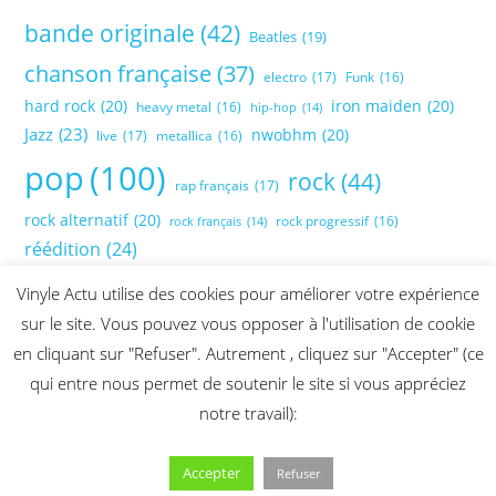
bande originale
(42)
Beatles
(19)
chanson française
(37)
electro
(17)
Funk
(16)
hard rock
(20)
iron maiden
(20)
heavy metal
(16)
hip-hop
(14)
Jazz
(23)
nwobhm
(20)
live
(17)
metallica
(16)
pop
(100)
rock
(44)
rap français
(17)
rock alternatif
(20)
rock progressif
(16)
rock français
(14)
réédition
(24)
Vinyle Actu utilise des cookies pour améliorer votre expérience
sur le site. Vous pouvez vous opposer à l'utilisation de cookie
en cliquant sur "Refuser". Autrement , cliquez sur "Accepter" (ce
qui entre nous permet de soutenir le site si vous appréciez
notre travail):
Accepter
Refuser