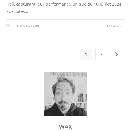
Hall, capturant leur performance unique du 10 juillet 2024
aux côtés…
0 COMMENTAIRE
17/04/2025
1
2
Aller à 
WAX