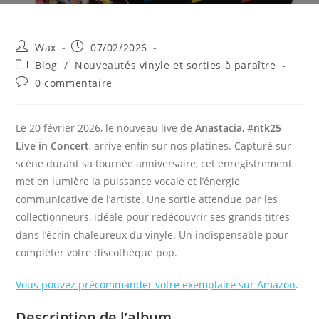
Auteur/autrice
Publication
Wax
07/02/2026
de
publiée :
Post
Blog
/
Nouveautés vinyle et sorties à paraître
la
category:
Commentaires
0 commentaire
publication :
de
la
publication :
Le 20 février 2026, le nouveau live de
Anastacia
,
#ntk25
Live in Concert
, arrive enfin sur nos platines. Capturé sur
scène durant sa tournée anniversaire, cet enregistrement
met en lumière la puissance vocale et l’énergie
communicative de l’artiste. Une sortie attendue par les
collectionneurs, idéale pour redécouvrir ses grands titres
dans l’écrin chaleureux du vinyle. Un indispensable pour
compléter votre discothèque pop.
Vous pouvez précommander votre exemplaire sur Amazon
.
Description de l’album