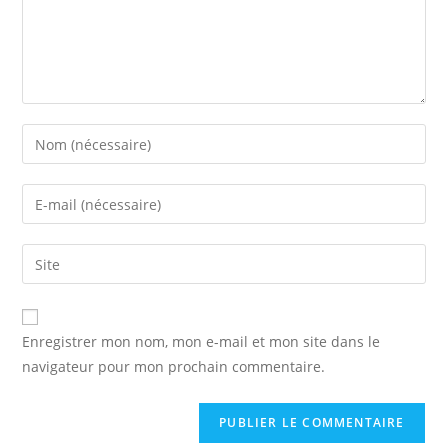
Enter
your
name
Enter
or
your
username
email
Saisir
to
address
l’URL
comment
to
de
comment
votre
Enregistrer mon nom, mon e-mail et mon site dans le
site
navigateur pour mon prochain commentaire.
(facultatif)