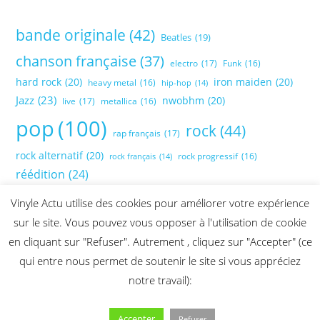
bande originale
(42)
Beatles
(19)
chanson française
(37)
electro
(17)
Funk
(16)
hard rock
(20)
iron maiden
(20)
heavy metal
(16)
hip-hop
(14)
Jazz
(23)
nwobhm
(20)
live
(17)
metallica
(16)
pop
(100)
rock
(44)
rap français
(17)
rock alternatif
(20)
rock progressif
(16)
rock français
(14)
réédition
(24)
Vinyle Actu utilise des cookies pour améliorer votre expérience
sur le site. Vous pouvez vous opposer à l'utilisation de cookie
en cliquant sur "Refuser". Autrement , cliquez sur "Accepter" (ce
qui entre nous permet de soutenir le site si vous appréciez
notre travail):
Accepter
Refuser