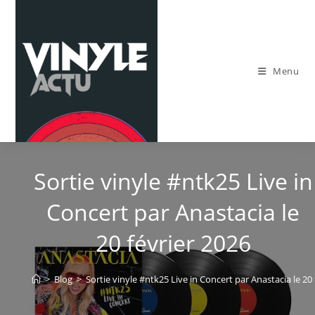
Skip
to
content
Menu
Sortie vinyle #ntk25 Live in
Concert par Anastacia le
20 février 2026
>
Blog
>
Sortie vinyle #ntk25 Live in Concert par Anastacia le 20 