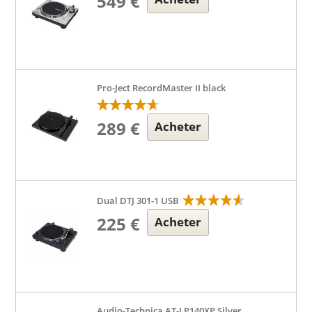
549 €
Pro-Ject RecordMaster II black
289 €
Acheter
Dual DTJ 301-1 USB
225 €
Acheter
Audio-Technica AT-LP140XP Silver