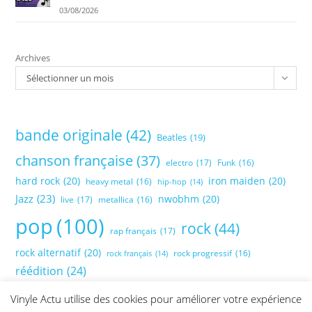
03/08/2026
Archives
Sélectionner un mois
bande originale
(42)
Beatles
(19)
chanson française
(37)
electro
(17)
Funk
(16)
hard rock
(20)
iron maiden
(20)
heavy metal
(16)
hip-hop
(14)
Jazz
(23)
nwobhm
(20)
live
(17)
metallica
(16)
pop
(100)
rock
(44)
rap français
(17)
rock alternatif
(20)
rock progressif
(16)
rock français
(14)
réédition
(24)
Vinyle Actu utilise des cookies pour améliorer votre expérience