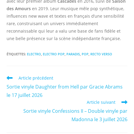
avec leur premier album
Cascades
en 2016, suivi de
Saison
des Amours
en 2019. Leur musique mêle pop synthétique,
influences new wave et textes en français d’une sensibilité
rare, construisant un univers immédiatement
reconnaissable qui leur a valu une base de fans fidèle et
une belle présence sur la scène indépendante française.
ÉTIQUETTES
:
ELECTRO
,
ELECTRO POP
,
PARADIS
,
POP
,
RECTO VERSO
Read
Article précédent
more
Sortie vinyle Daughter from Hell par Gracie Abrams
articles
le 17 juillet 2026
Article suivant
Sortie vinyle Confessions II – Double vinyle par
Madonna le 3 juillet 2026