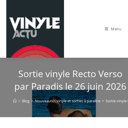
Skip
to
content
Menu
Sortie vinyle Recto Verso
par Paradis le 26 juin 2026
>
Blog
>
Nouveautés vinyle et sorties à paraître
>
Sortie vinyle