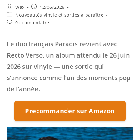
Auteur/autrice
Publication
Wax
12/06/2026
de
publiée :
Post
Nouveautés vinyle et sorties à paraître
la
category:
Commentaires
0 commentaire
publication :
de
la
publication :
Le duo français
Paradis
revient avec
Recto Verso
, un album attendu le 26 juin
2026 sur vinyle — une sortie qui
s’annonce comme l’un des moments pop
de l’année.
Precommander sur Amazon