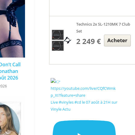
Technics 2x SL-1210MK 7 Club
Set
2 249 €
Acheter
Don’t Call
Jonathan
oût 2026
2026
Live #vinyles #cd le 07 août à 21H sur
Vinyle Actu