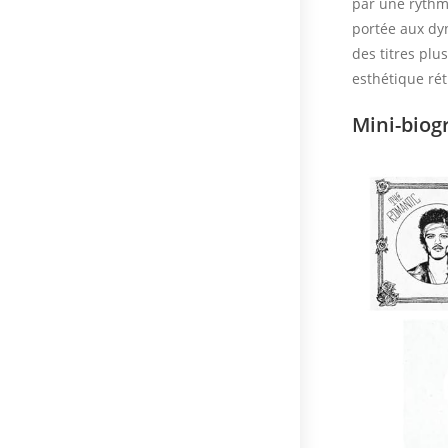
par une rythmi
portée aux dy
des titres plus
esthétique rétr
Mini-biogr