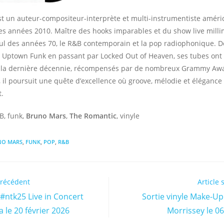
t un auteur-compositeur-interprète et multi-instrumentiste améric
s années 2010. Maître des hooks imparables et du show live millim
oul des années 70, le R&B contemporain et la pop radiophonique. De
 Uptown Funk en passant par Locked Out of Heaven, ses tubes ont 
 la dernière décennie, récompensés par de nombreux Grammy Awa
, il poursuit une quête d’excellence où groove, mélodie et éléganc
t.
B, funk,
Bruno Mars
,
The Romantic
, vinyle
NO MARS
,
FUNK
,
POP
,
R&B
précédent
Article 
 #ntk25 Live in Concert
Sortie vinyle Make-Up 
 le 20 février 2026
Morrissey le 0