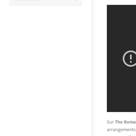
la
recherche
Sur
The Roma
arrangements l