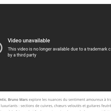
ntic
,
Bruno Mars
explore les nuances du sentiment amoureux à tr
uxuriants : sections de cuivres, chœurs veloutés et guitares feutr