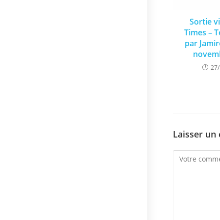
Sortie v
Times – T
par Jamir
novemb
27
Laisser un
Comment