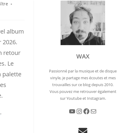
ître
vel album
r 2026.
n retour
WAX
es. Le
Passionné par la musique et de disque
 palette
vinyle, je partage mes écoutes et mes
les
trouvailles sur ce blog depuis 2010.
Vous pouvez me retrouver également
.
sur Youtube et Instagram.
YouTube
Instagram
Facebook
E-mail
n
.