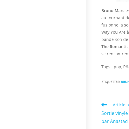
Bruno Mars
es
au tournant de
fusionne la s
Way You Are à
bande-son de
The Romantic
se rencontren
Tags : pop, R&
ÉTIQUETTES
:
BRU
Read
Article 
more
Sortie vinyle
articles
par Anastacia