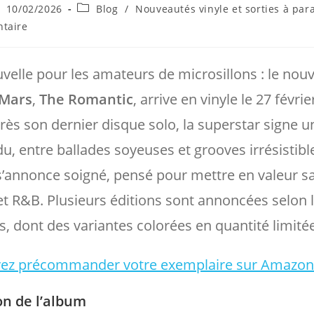
ce
blication
Post
10/02/2026
Blog
/
Nouveautés vinyle et sorties à para
bliée :
category:
s
taire
elle pour les amateurs de microsillons : le nou
 Mars
,
The Romantic
, arrive en vinyle le 27 févrie
rès son dernier disque solo, la superstar signe u
du, entre ballades soyeuses et grooves irrésistibl
’annonce soigné, pensé pour mettre en valeur sa
et R&B. Plusieurs éditions sont annoncées selon 
, dont des variantes colorées en quantité limitée
ez précommander votre exemplaire sur Amazo
on de l’album