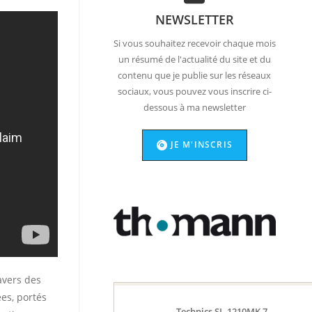
NEWSLETTER
Si vous souhaitez recevoir chaque mois
un résumé de l'actualité du site et du
contenu que je publie sur les réseaux
sociaux, vous pouvez vous inscrire ci-
dessous à ma newsletter
JE M'INSCRIS
avers des
ées, portés
Technics SL-1210MK 7