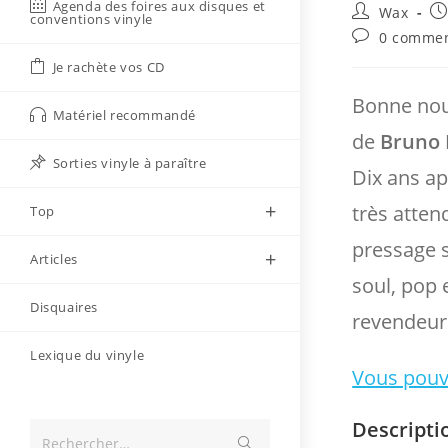
Agenda des foires aux disques et
Auteur/autri
Pu
Wax
conventions vinyle
de
pu
Commentaire
0 commen
la
de
Je rachète vos CD
publication :
la
publication :
Bonne nouv
Matériel recommandé
de
Bruno
Sorties vinyle à paraître
Dix ans ap
très atten
Top
pressage s
Articles
soul, pop 
Disquaires
revendeurs
Lexique du vinyle
Vous pouv
Descripti
Envoyer
Rechercher…