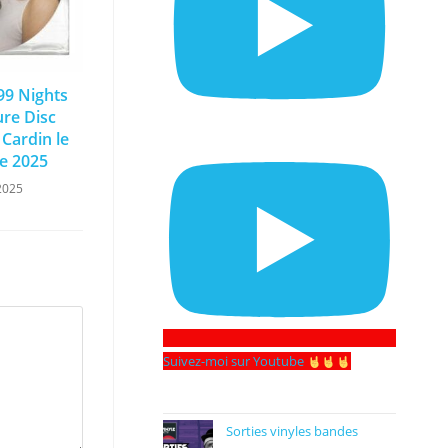
 99 Nights
ure Disc
 Cardin le
e 2025
2025
Suivez-moi sur Youtube
Sorties vinyles bandes