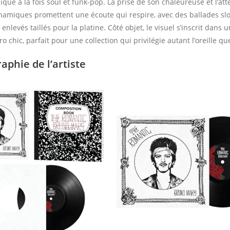
que à la fois soul et funk-pop. La prise de son chaleureuse et l’att
namiques promettent une écoute qui respire, avec des ballades sl
 enlevés taillés pour la platine. Côté objet, le visuel s’inscrit dans 
o chic, parfait pour une collection qui privilégie autant l’oreille que
aphie de l’artiste