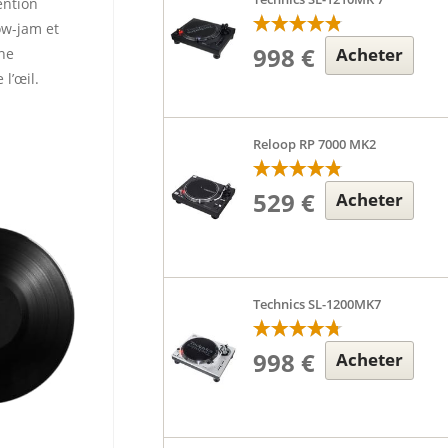
ention
ow-jam et
998 €
Acheter
une
 l’œil.
Reloop RP 7000 MK2
529 €
Acheter
Technics SL-1200MK7
998 €
Acheter