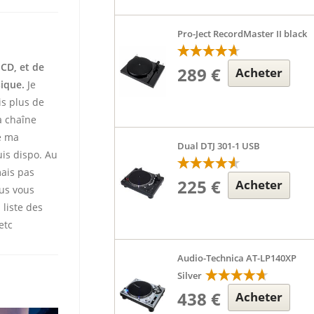
Pro-Ject RecordMaster II black
 CD, et de
289 €
Acheter
sique.
Je
is plus de
 chaîne
te ma
Dual DTJ 301-1 USB
uis dispo. Au
mais pas
225 €
Acheter
ous vous
 liste des
etc
Audio-Technica AT-LP140XP
Silver
438 €
Acheter