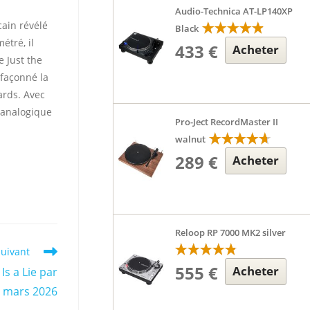
Audio-Technica AT-LP140XP
ain révélé
Black
étré, il
433 €
Acheter
 Just the
façonné la
rds. Avec
e analogique
Pro-Ject RecordMaster II
walnut
289 €
Acheter
Reloop RP 7000 MK2 silver
suivant
555 €
Acheter
Is a Lie par
6 mars 2026