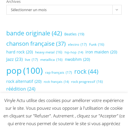
Archives
Sélectionner un mois
bande originale
(42)
Beatles
(19)
chanson française
(37)
electro
(17)
Funk
(16)
hard rock
(20)
iron maiden
(20)
heavy metal
(16)
hip-hop
(14)
Jazz
(23)
nwobhm
(20)
live
(17)
metallica
(16)
pop
(100)
rock
(44)
rap français
(17)
rock alternatif
(20)
rock progressif
(16)
rock français
(14)
réédition
(24)
Vinyle Actu utilise des cookies pour améliorer votre expérience
sur le site. Vous pouvez vous opposer à l'utilisation de cookie
en cliquant sur "Refuser". Autrement , cliquez sur "Accepter" (ce
qui entre nous permet de soutenir le site si vous appréciez