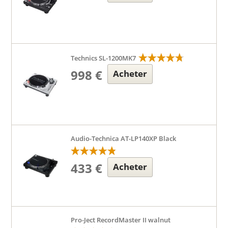
Technics SL-1200MK7
998 €
Acheter
Audio-Technica AT-LP140XP Black
433 €
Acheter
Pro-Ject RecordMaster II walnut