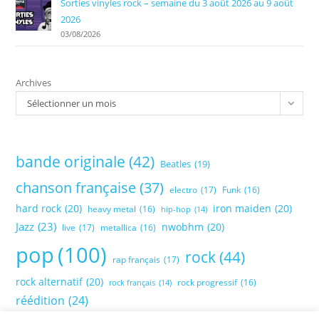
Sorties vinyles rock – semaine du 3 août 2026 au 9 août
2026
03/08/2026
Archives
Sélectionner un mois
bande originale
(42)
Beatles
(19)
chanson française
(37)
electro
(17)
Funk
(16)
hard rock
(20)
iron maiden
(20)
heavy metal
(16)
hip-hop
(14)
Jazz
(23)
nwobhm
(20)
live
(17)
metallica
(16)
pop
(100)
rock
(44)
rap français
(17)
rock alternatif
(20)
rock progressif
(16)
rock français
(14)
réédition
(24)