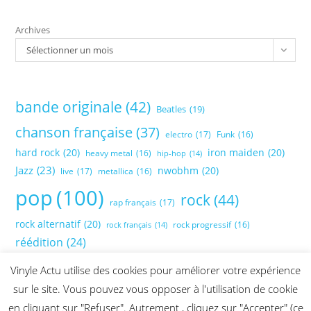
Archives
Sélectionner un mois
bande originale
(42)
Beatles
(19)
chanson française
(37)
electro
(17)
Funk
(16)
hard rock
(20)
iron maiden
(20)
heavy metal
(16)
hip-hop
(14)
Jazz
(23)
nwobhm
(20)
live
(17)
metallica
(16)
pop
(100)
rock
(44)
rap français
(17)
rock alternatif
(20)
rock progressif
(16)
rock français
(14)
réédition
(24)
Vinyle Actu utilise des cookies pour améliorer votre expérience
sur le site. Vous pouvez vous opposer à l'utilisation de cookie
en cliquant sur "Refuser". Autrement , cliquez sur "Accepter" (ce