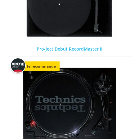
Pro-ject Debut RecordMaster II
Je recommande