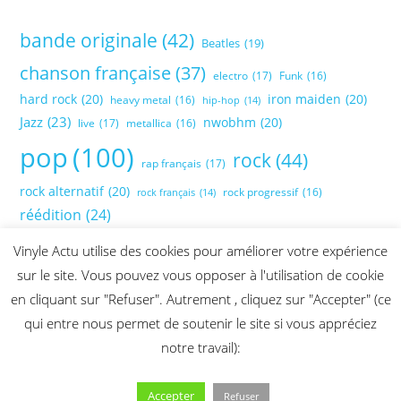
bande originale
(42)
Beatles
(19)
chanson française
(37)
electro
(17)
Funk
(16)
hard rock
(20)
iron maiden
(20)
heavy metal
(16)
hip-hop
(14)
Jazz
(23)
nwobhm
(20)
live
(17)
metallica
(16)
pop
(100)
rock
(44)
rap français
(17)
rock alternatif
(20)
rock progressif
(16)
rock français
(14)
réédition
(24)
Vinyle Actu utilise des cookies pour améliorer votre expérience
sur le site. Vous pouvez vous opposer à l'utilisation de cookie
en cliquant sur "Refuser". Autrement , cliquez sur "Accepter" (ce
qui entre nous permet de soutenir le site si vous appréciez
notre travail):
Accepter
Refuser