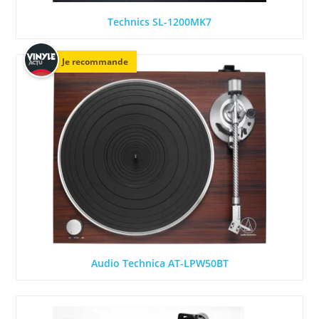
Technics SL-1200MK7
Je recommande
Audio Technica AT-LPW50BT