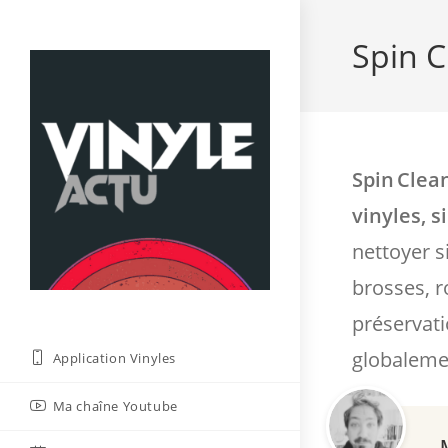
Skip
to
Spin C
content
Spin Clea
vinyles, s
nettoyer s
brosses, ro
préservati
globalemen
Application Vinyles
Ma chaîne Youtube