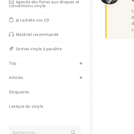
Agenda des foires aux disques et
conventions vinyle
U
p
Je rachète vos CD
d
c
Matériel recommandé
Sorties vinyle à paraître
Top
Articles
Disquaires
Lexique du vinyle
Envoyer
Rechercher…