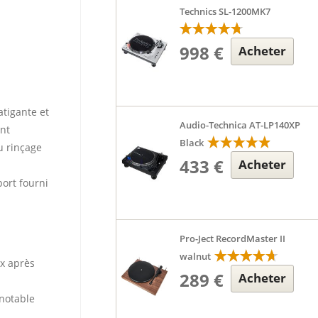
Technics SL-1200MK7
998 €
Acheter
atigante et
Audio-Technica AT-LP140XP
nt
Black
u rinçage
433 €
Acheter
ort fourni
Pro-Ject RecordMaster II
walnut
ux après
289 €
Acheter
 notable