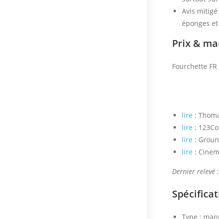
Avis mitigé
éponges et 
Prix & m
Fourchette FR 
lire
: Thoma
lire
: 123Co
lire
: Groun
lire
: Cinem
Dernier relevé 
Spécifica
Type : man