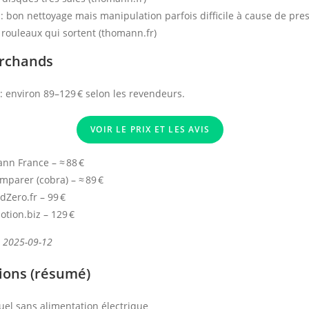
 : bon nettoyage mais manipulation parfois difficile à cause de pres
rouleaux qui sortent (thomann.fr)
archands
: environ 89–129 € selon les revendeurs.
VOIR LE PRIX ET LES AVIS
nn France – ≈ 88 €
mparer (cobra) – ≈ 89 €
dZero.fr – 99 €
otion.biz – 129 €
: 2025-09-12
tions (résumé)
uel sans alimentation électrique