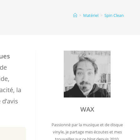
>
Matériel
>
Spin Clean
ques
 de
ide,
acité, la
 d’avis
WAX
Passionné par la musique et de disque
vinyle, je partage mes écoutes et mes
trouvailles sur ce blog depuis 2010.