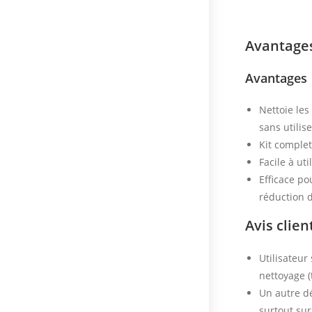
Avantages
Avantages
Nettoie le
sans utilise
Kit complet
Facile à uti
Efficace po
réduction d
Avis clien
Utilisateur
nettoyage 
Un autre dé
surtout sur