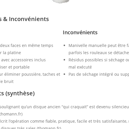
 & Inconvénients
Inconvénients
s deux faces en même temps
Manivelle manuelle peut être f
r la platine
parfois les rouleaux se détache
 avec accessoires inclus
Résidus possibles si séchage o
liser et portable
mal exécuté
ur éliminer poussière, taches et
Pas de séchage intégré ou supp
e bruit
ts (synthèse)
 soulignant qu’un disque ancien “qui craquait” est devenu silencie
(thomann.fr)
crit l’opération comme fiable, pratique, facile et très satisfaisante,
 disques très sales (thomann.fr)