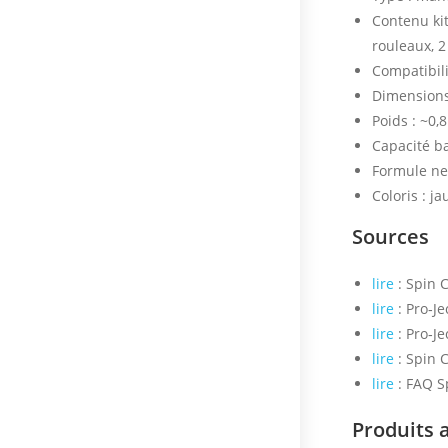
Contenu kit
rouleaux, 2
Compatibili
Dimensions
Poids : ~0,8
Capacité ba
Formule net
Coloris : j
Sources
lire
: Spin 
lire
: Pro‑J
lire
: Pro‑Je
lire
: Spin C
lire
: FAQ S
Produits 