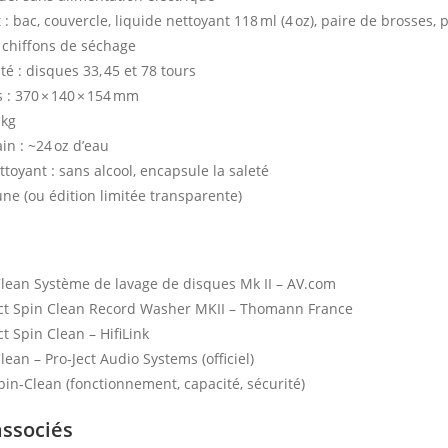
 : bac, couvercle, liquide nettoyant 118 ml (4 oz), paire de brosses, 
 chiffons de séchage
té : disques 33, 45 et 78 tours
 : 370 × 140 × 154 mm
 kg
in : ~24 oz d’eau
toyant : sans alcool, encapsule la saleté
aune (ou édition limitée transparente)
Clean Système de lavage de disques Mk II – AV.com
ect Spin Clean Record Washer MKII – Thomann France
ct Spin Clean – HifiLink
lean – Pro‑Ject Audio Systems (officiel)
pin‑Clean (fonctionnement, capacité, sécurité)
associés