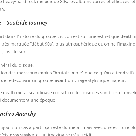
e heavy/hard rock mélodique 80s, les albums carrés et efficaces, et
an.
e –
Soulside Journey
t dans l’histoire du groupe : ici, on est sur une esthétique
death 
très marquée “début 90s”, plus atmosphérique qu’on ne l’imagine 
 j’insiste sur :
énéral du disque,
tion des morceaux (moins “brutal simple” que ce qu’on attendrait),
ir de redécouvrir un groupe
avant
un virage stylistique majeur.
e death metal scandinave old school, les disques sombres et envel
ui documentent une époque.
ynchro Anarchy
toujours un cas à part : ça reste du metal, mais avec une écriture pl
rfois
progressive
, et un imaginaire très “sci-fi”.