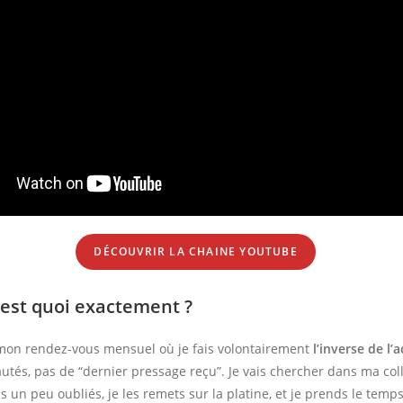
DÉCOUVRIR LA CHAINE YOUTUBE
’est quoi exactement ?
 mon rendez-vous mensuel où je fais volontairement
l’inverse de l’a
tés, pas de “dernier pressage reçu”. Je vais chercher dans ma col
s un peu oubliés, je les remets sur la platine, et je prends le temp