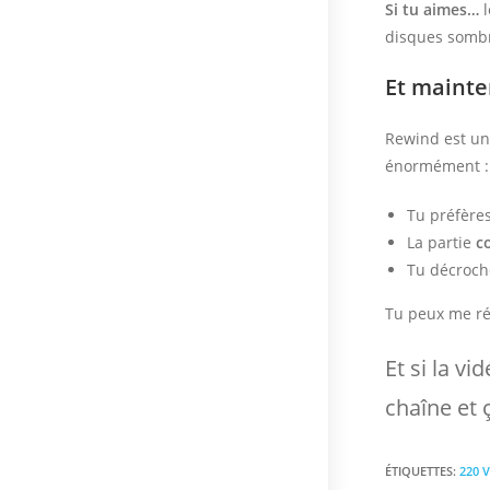
Si tu aimes…
l
disques sombr
Et mainten
Rewind est un 
énormément :
Tu préfère
La partie
c
Tu décroch
Tu peux me ré
Et si la vi
chaîne et
ÉTIQUETTES
:
220 