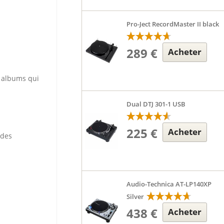
Pro-Ject RecordMaster II black
289 €
Acheter
es albums qui
Dual DTJ 301-1 USB
225 €
Acheter
 des
Audio-Technica AT-LP140XP
Silver
438 €
Acheter