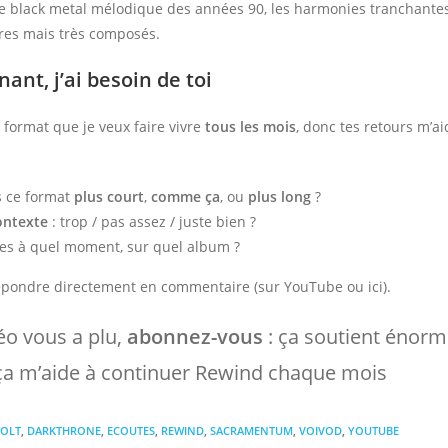
e black metal mélodique des années 90, les harmonies tranchantes,
es mais très composés.
ant, j’ai besoin de toi
format que je veux faire vivre
tous les mois
, donc tes retours m’a
s ce format
plus court
,
comme ça
, ou
plus long
?
ontexte
: trop / pas assez / juste bien ?
es à quel moment, sur quel album ?
pondre directement en commentaire (sur YouTube ou ici).
déo vous a plu,
abonnez-vous
: ça soutient énor
 ça m’aide à continuer Rewind chaque mois
VOLT
,
DARKTHRONE
,
ECOUTES
,
REWIND
,
SACRAMENTUM
,
VOIVOD
,
YOUTUBE