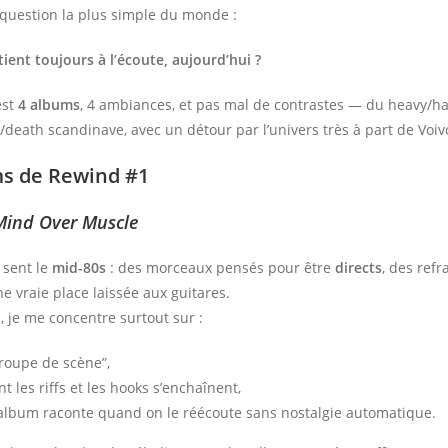
 question la plus simple du monde :
tient toujours à l’écoute, aujourd’hui ?
est
4 albums
, 4 ambiances, et pas mal de contrastes — du heavy/ha
/death scandinave, avec un détour par l’univers très à part de Voiv
ms de Rewind #1
Mind Over Muscle
 sent le
mid-80s
: des morceaux pensés pour être
directs
, des refr
une vraie place laissée aux guitares.
, je me concentre surtout sur :
groupe de scène”,
nt les riffs et les hooks s’enchaînent,
l’album raconte quand on le réécoute sans nostalgie automatique.