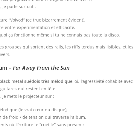
 je parle surtout :
ture “Voivod” (ce truc bizarrement évident),
bre entre expérimentation et efficacité,
uoi ça fonctionne même si tu ne connais pas toute la disco.
es groupes qui sortent des rails, les riffs tordus mais lisibles, et l
ivers.
tum –
Far Away From the Sun
black metal suédois très mélodique
, où l’agressivité cohabite avec
uitares qui restent en tête.
, je mets le projecteur sur :
mélodique (le vrai cœur du disque),
n de froid / de tension qui traverse l’album,
nts où l’écriture te “cueille” sans prévenir.