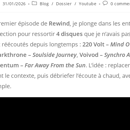
ce
blication
Post
Commentair
31/01/2026
Blog
/
Dossier
/
Youtube
0 commen
bliée :
category:
de
la
publication :
remier épisode de
Rewind
, je plonge dans les ent
ection pour ressortir
4 disques
que je n’avais pa
 réécoutés depuis longtemps :
220 Volt –
Mind O
arkthrone –
Soulside Journey
,
Voivod –
Synchro 
mentum –
Far Away From the Sun
. L’idée : replace
 le contexte, puis débriefer l’écoute à chaud, av
mple.