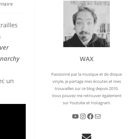
es
taire
railles
s
ver
Anarchy
WAX
r
Passionné par la musique et de disque
ec un
vinyle, je partage mes écoutes et mes
trouvailles sur ce blog depuis 2010.
Vous pouvez me retrouver également
sur Youtube et Instagram.
YouTube
Instagram
Facebook
E-mail