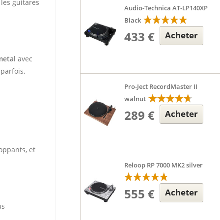
 les guitares
Audio-Technica AT-LP140XP
Black
433 €
Acheter
metal
avec
parfois.
Pro-Ject RecordMaster II
walnut
289 €
Acheter
oppants, et
Reloop RP 7000 MK2 silver
555 €
Acheter
us