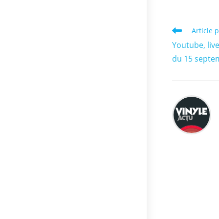
Read
Article 
more
Youtube, live
articles
du 15 septe