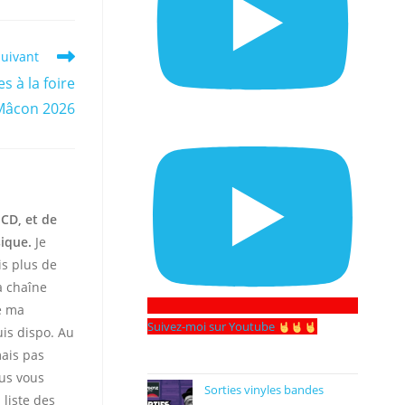
suivant
s à la foire
Mâcon 2026
 CD, et de
sique.
Je
is plus de
 chaîne
te ma
Suivez-moi sur Youtube
uis dispo. Au
mais pas
ous vous
Sorties vinyles bandes
 liste des