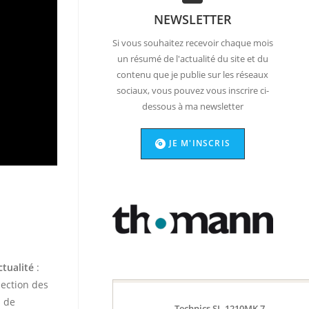
NEWSLETTER
Si vous souhaitez recevoir chaque mois
un résumé de l'actualité du site et du
contenu que je publie sur les réseaux
sociaux, vous pouvez vous inscrire ci-
dessous à ma newsletter
JE M'INSCRIS
ctualité
:
lection des
s de
Technics SL-1210MK 7