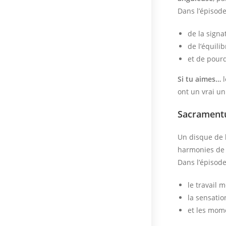
Dans l’épisode,
de la signa
de l’équili
et de pourq
Si tu aimes…
l
ont un vrai un
Sacramen
Un disque de
harmonies de g
Dans l’épisode
le travail 
la sensatio
et les mome