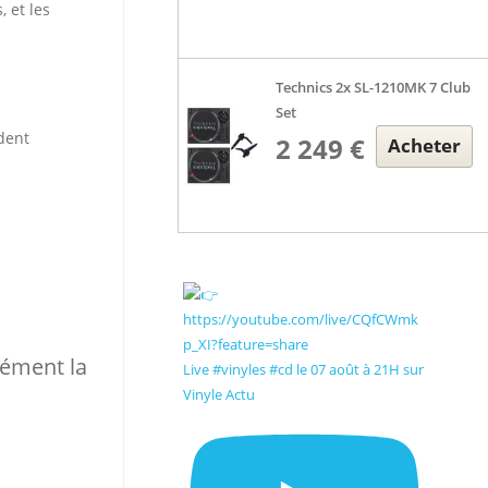
 et les
Technics 2x SL-1210MK 7 Club
Set
ident
2 249 €
Acheter
mément la
Live #vinyles #cd le 07 août à 21H sur
Vinyle Actu