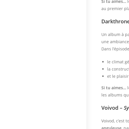
Si tu aimes…
l
au premier pl
Darkthron
Un album à par
une ambiance 
Dans l’épisode,
le climat g
la construc
et le plais
Si tu aimes…
l
les albums q
Voivod –
S
Voivod, c’est 
anguleuse
, pa