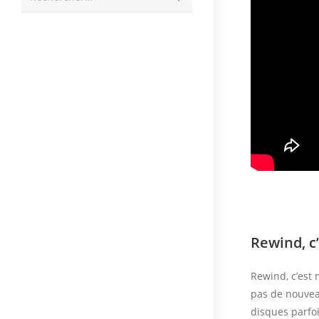
la
recherche
Rewind, c
Rewind, c’est
pas de nouveau
disques parfoi