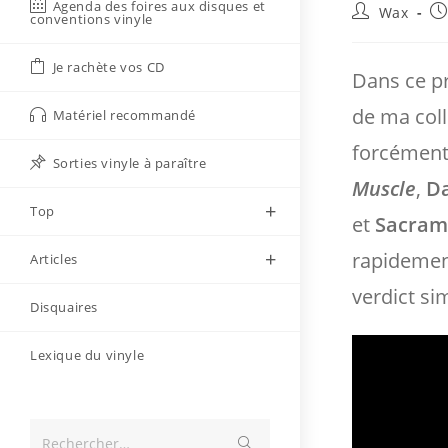
Agenda des foires aux disques et
Auteur/autri
Pu
Wax
conventions vinyle
de
pu
la
Je rachète vos CD
publication :
Dans ce p
de ma coll
Matériel recommandé
forcément
Sorties vinyle à paraître
Muscle
,
D
Top
et
Sacra
rapidement
Articles
verdict si
Disquaires
Lexique du vinyle
Envoyer
Rechercher…