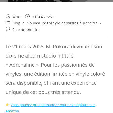
Auteur/autrice
Publication
Wax
21/03/2025
de
publiée :
Post
Blog
/
Nouveautés vinyle et sorties à paraître
la
category:
Commentaires
0 commentaire
publication :
de
la
publication :
Le 21 mars 2025, M. Pokora dévoilera son
dixième album studio intitulé
« Adrénaline ». Pour les passionnés de
vinyles, une édition limitée en vinyle coloré
sera disponible, offrant une expérience
unique de cet opus très attendu.​
Vous pouvez précommander votre exemplaire sur
Amazon