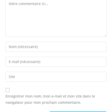
Comment
Enter
your
name
Enter
or
your
username
email
Saisir
to
address
l’URL
comment
to
de
comment
votre
Enregistrer mon nom, mon e-mail et mon site dans le
site
navigateur pour mon prochain commentaire.
(facultatif)