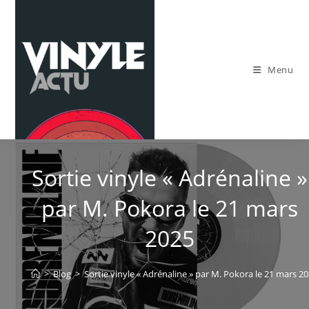
Skip
to
content
Menu
Sortie vinyle « Adrénaline »
par M. Pokora le 21 mars
2025
>
Blog
>
Sortie vinyle « Adrénaline » par M. Pokora le 21 mars 2