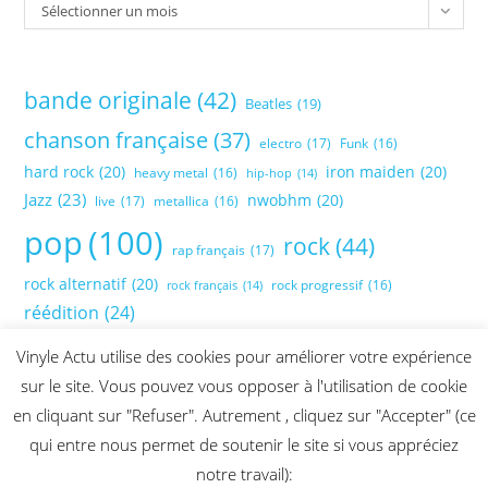
Sélectionner un mois
bande originale
(42)
Beatles
(19)
chanson française
(37)
electro
(17)
Funk
(16)
hard rock
(20)
iron maiden
(20)
heavy metal
(16)
hip-hop
(14)
Jazz
(23)
nwobhm
(20)
live
(17)
metallica
(16)
pop
(100)
rock
(44)
rap français
(17)
rock alternatif
(20)
rock progressif
(16)
rock français
(14)
réédition
(24)
Vinyle Actu utilise des cookies pour améliorer votre expérience
sur le site. Vous pouvez vous opposer à l'utilisation de cookie
en cliquant sur "Refuser". Autrement , cliquez sur "Accepter" (ce
qui entre nous permet de soutenir le site si vous appréciez
notre travail):