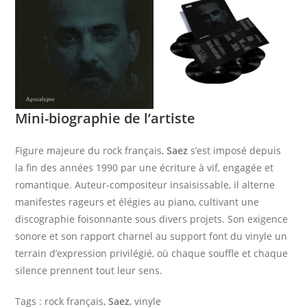
Mini-biographie de l’artiste
Figure majeure du rock français,
Saez
s’est imposé depuis
la fin des années 1990 par une écriture à vif, engagée et
romantique. Auteur-compositeur insaisissable, il alterne
manifestes rageurs et élégies au piano, cultivant une
discographie foisonnante sous divers projets. Son exigence
sonore et son rapport charnel au support font du vinyle un
terrain d’expression privilégié, où chaque souffle et chaque
silence prennent tout leur sens.
Tags : rock français,
Saez
, vinyle