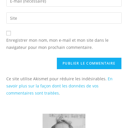
or
your
username
email
Saisir
to
address
l’URL
comment
to
de
comment
votre
Enregistrer mon nom, mon e-mail et mon site dans le
site
navigateur pour mon prochain commentaire.
(facultatif)
Ce site utilise Akismet pour réduire les indésirables.
En
savoir plus sur la façon dont les données de vos
commentaires sont traitées
.