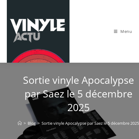
Skip
to
content
Menu
Sortie vinyle Apocalypse
par Saez le 5 décembre
2025
>
Blog
>
Sortie vinyle Apocalypse par Saez le 5 décembre 2025