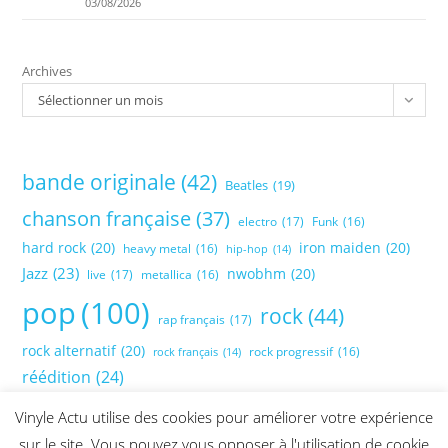
03/08/2026
Archives
Sélectionner un mois
bande originale
(42)
Beatles
(19)
chanson française
(37)
electro
(17)
Funk
(16)
hard rock
(20)
iron maiden
(20)
heavy metal
(16)
hip-hop
(14)
Jazz
(23)
nwobhm
(20)
live
(17)
metallica
(16)
pop
(100)
rock
(44)
rap français
(17)
rock alternatif
(20)
rock progressif
(16)
rock français
(14)
réédition
(24)
Vinyle Actu utilise des cookies pour améliorer votre expérience
sur le site. Vous pouvez vous opposer à l'utilisation de cookie