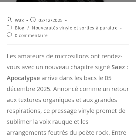
Auteur/autrice
Publication
Wax
02/12/2025
de
publiée :
Post
Blog
/
Nouveautés vinyle et sorties à paraître
la
category:
Commentaires
0 commentaire
publication :
de
la
publication :
Les amateurs de microsillons ont rendez-
vous avec un nouveau chapitre signé
Saez
:
Apocalypse
arrive dans les bacs le 05
décembre 2025. Annoncé comme un retour
aux textures organiques et aux grandes
respirations, ce pressage vinyle promet de
sublimer la voix rauque et les
arrangements feutrés du poète rock. Entre