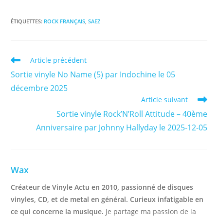
ÉTIQUETTES
:
ROCK FRANÇAIS
,
SAEZ
Read
Article précédent
more
Sortie vinyle No Name (5) par Indochine le 05
articles
décembre 2025
Article suivant
Sortie vinyle Rock’N’Roll Attitude – 40ème
Anniversaire par Johnny Hallyday le 2025-12-05
Wax
Créateur de Vinyle Actu en 2010, passionné de disques
vinyles, CD, et de metal en général. Curieux infatigable en
ce qui concerne la musique.
Je partage ma passion de la