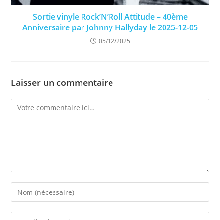
Sortie vinyle Rock’N’Roll Attitude – 40ème
Anniversaire par Johnny Hallyday le 2025-12-05
05/12/2025
Laisser un commentaire
Comment
Enter
your
name
Enter