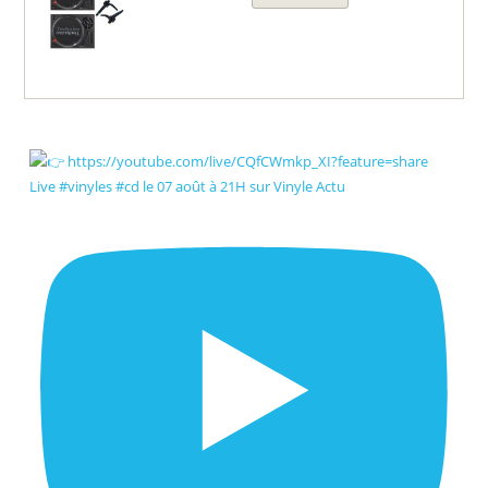
Live #vinyles #cd le 07 août à 21H sur Vinyle Actu