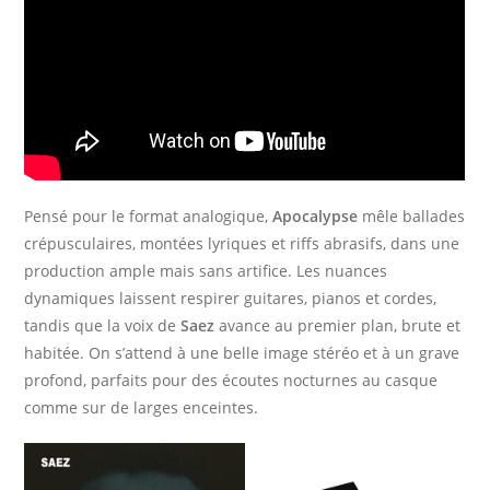
Pensé pour le format analogique,
Apocalypse
mêle ballades
crépusculaires, montées lyriques et riffs abrasifs, dans une
production ample mais sans artifice. Les nuances
dynamiques laissent respirer guitares, pianos et cordes,
tandis que la voix de
Saez
avance au premier plan, brute et
habitée. On s’attend à une belle image stéréo et à un grave
profond, parfaits pour des écoutes nocturnes au casque
comme sur de larges enceintes.