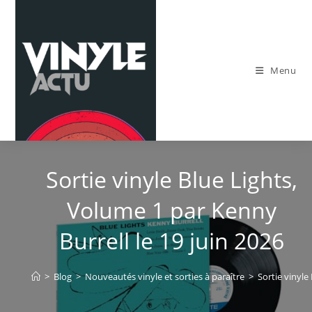
Skip
to
content
Menu
Sortie vinyle Blue Lights,
Volume 1 par Kenny
Burrell le 19 juin 2026
>
Blog
>
Nouveautés vinyle et sorties à paraître
>
Sortie vinyle