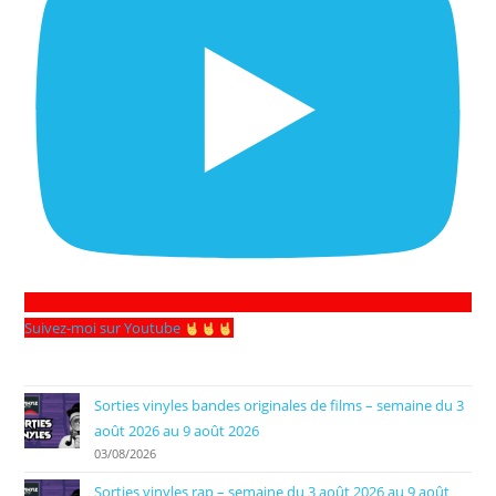
Suivez-moi sur Youtube
Sorties vinyles bandes originales de films – semaine du 3
août 2026 au 9 août 2026
03/08/2026
Sorties vinyles rap – semaine du 3 août 2026 au 9 août