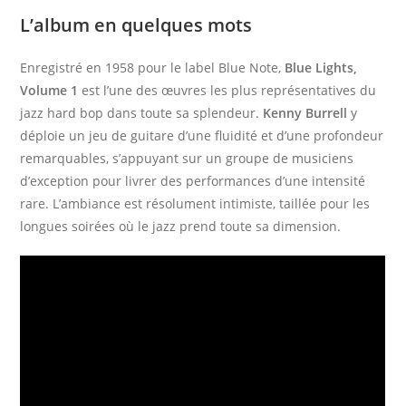
L’album en quelques mots
Enregistré en 1958 pour le label Blue Note,
Blue Lights,
Volume 1
est l’une des œuvres les plus représentatives du
jazz hard bop dans toute sa splendeur.
Kenny Burrell
y
déploie un jeu de guitare d’une fluidité et d’une profondeur
remarquables, s’appuyant sur un groupe de musiciens
d’exception pour livrer des performances d’une intensité
rare. L’ambiance est résolument intimiste, taillée pour les
longues soirées où le jazz prend toute sa dimension.