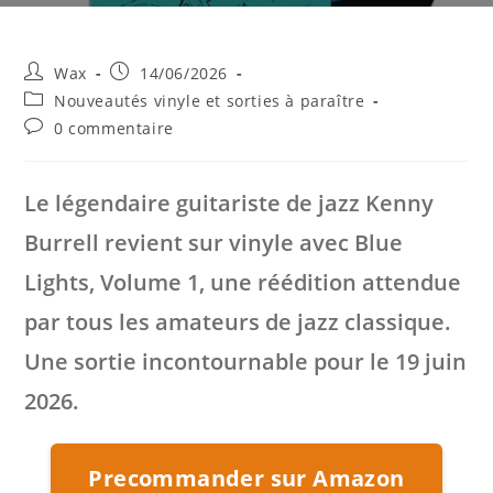
Auteur/autrice
Publication
Wax
14/06/2026
de
publiée :
Post
Nouveautés vinyle et sorties à paraître
la
category:
Commentaires
0 commentaire
publication :
de
la
publication :
Le légendaire guitariste de jazz
Kenny
Burrell
revient sur vinyle avec
Blue
Lights, Volume 1
, une réédition attendue
par tous les amateurs de jazz classique.
Une sortie incontournable pour le 19 juin
2026.
Precommander sur Amazon