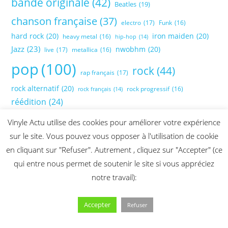
bande originale
(42)
Beatles
(19)
chanson française
(37)
electro
(17)
Funk
(16)
hard rock
(20)
iron maiden
(20)
heavy metal
(16)
hip-hop
(14)
Jazz
(23)
nwobhm
(20)
live
(17)
metallica
(16)
pop
(100)
rock
(44)
rap français
(17)
rock alternatif
(20)
rock progressif
(16)
rock français
(14)
réédition
(24)
Vinyle Actu utilise des cookies pour améliorer votre expérience
sur le site. Vous pouvez vous opposer à l'utilisation de cookie
en cliquant sur "Refuser". Autrement , cliquez sur "Accepter" (ce
qui entre nous permet de soutenir le site si vous appréciez
notre travail):
Accepter
Refuser