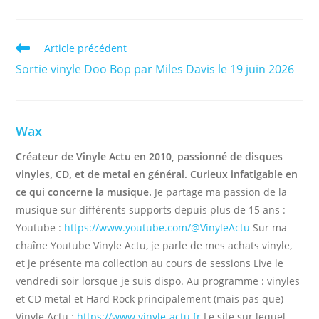
Read
Article précédent
more
Sortie vinyle Doo Bop par Miles Davis le 19 juin 2026
articles
Wax
Créateur de Vinyle Actu en 2010, passionné de disques
vinyles, CD, et de metal en général. Curieux infatigable en
ce qui concerne la musique.
Je partage ma passion de la
musique sur différents supports depuis plus de 15 ans :
Youtube :
https://www.youtube.com/@VinyleActu
Sur ma
chaîne Youtube Vinyle Actu, je parle de mes achats vinyle,
et je présente ma collection au cours de sessions Live le
vendredi soir lorsque je suis dispo. Au programme : vinyles
et CD metal et Hard Rock principalement (mais pas que)
Vinyle Actu :
https://www.vinyle-actu.fr
Le site sur lequel