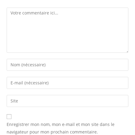
Comment
Enter
your
name
Enter
or
your
username
email
Saisir
to
address
l’URL
comment
to
de
comment
votre
Enregistrer mon nom, mon e-mail et mon site dans le
site
navigateur pour mon prochain commentaire.