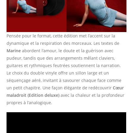
Pensée pour le format, cette édition met l’accent sur la
dynamique et la respiration des morceaux. Les textes de
Marine
abordent l’amour, le doute et la guérison avec
pudeur, tandis que des arrangements mêlant claviers,
guitares et rythmiques feutrées soutiennent la narration.
Le choix du double vinyle offre un sillon large et un
séquençage aéré, invitant à savourer chaque face comme
un petit chapitre. Une façon élégante de redécouvrir
Cœur
maladroit (Edition deluxe)
avec la chaleur et la profondeur
propres à l’analogique.