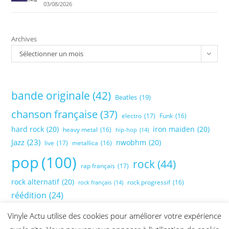
03/08/2026
Archives
Sélectionner un mois
bande originale
(42)
Beatles
(19)
chanson française
(37)
electro
(17)
Funk
(16)
hard rock
(20)
iron maiden
(20)
heavy metal
(16)
hip-hop
(14)
Jazz
(23)
nwobhm
(20)
live
(17)
metallica
(16)
pop
(100)
rock
(44)
rap français
(17)
rock alternatif
(20)
rock progressif
(16)
rock français
(14)
réédition
(24)
Vinyle Actu utilise des cookies pour améliorer votre expérience