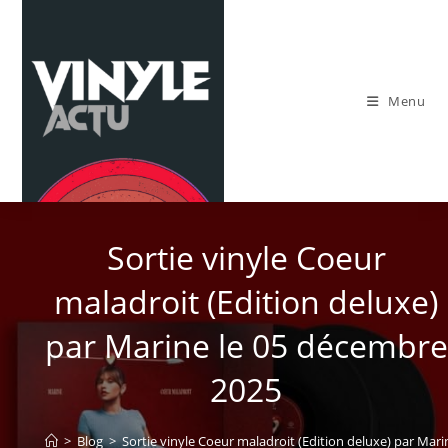
Skip
to
content
Menu
Sortie vinyle Coeur
maladroit (Edition deluxe)
par Marine le 05 décembre
2025
>
Blog
>
Sortie vinyle Coeur maladroit (Edition deluxe) par Mar