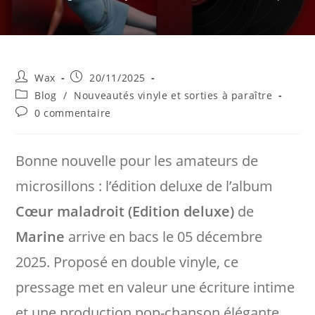
Auteur/autrice
Publication
Wax
20/11/2025
de
publiée :
Post
Blog
/
Nouveautés vinyle et sorties à paraître
la
category:
Commentaires
0 commentaire
publication :
de
la
publication :
Bonne nouvelle pour les amateurs de
microsillons : l’édition deluxe de l’album
Cœur maladroit (Edition deluxe)
de
Marine
arrive en bacs le 05 décembre
2025. Proposé en double vinyle, ce
pressage met en valeur une écriture intime
et une production pop-chanson élégante.