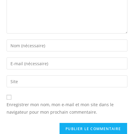
Enter
your
name
Enter
or
your
username
email
Saisir
to
address
l’URL
comment
to
de
comment
votre
Enregistrer mon nom, mon e-mail et mon site dans le
site
navigateur pour mon prochain commentaire.
(facultatif)