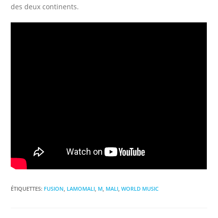
des deux continents.
ÉTIQUETTES
:
FUSION
,
LAMOMALI
,
M
,
MALI
,
WORLD MUSIC