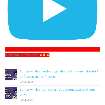
Suivez-moi sur Youtube
Sorties vinyles bandes originales de films – semaine du 3
août 2026 au 9 août 2026
03/08/2026
Sorties vinyles rap – semaine du 3 août 2026 au 9 août
2026
03/08/2026