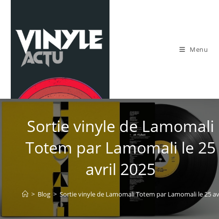
Skip
to
content
Menu
Sortie vinyle de Lamomali
Totem par Lamomali le 25
avril 2025
>
Blog
>
Sortie vinyle de Lamomali Totem par Lamomali le 25 av