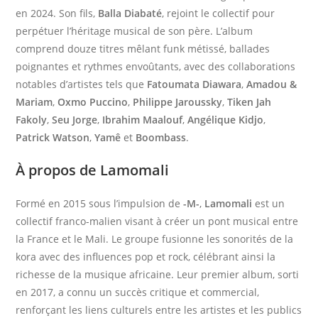
en 2024. Son fils,
Balla Diabaté
, rejoint le collectif pour
perpétuer l’héritage musical de son père. L’album
comprend douze titres mêlant funk métissé, ballades
poignantes et rythmes envoûtants, avec des collaborations
notables d’artistes tels que
Fatoumata Diawara
,
Amadou &
Mariam
,
Oxmo Puccino
,
Philippe Jaroussky
,
Tiken Jah
Fakoly
,
Seu Jorge
,
Ibrahim Maalouf
,
Angélique Kidjo
,
Patrick Watson
,
Yamê
et
Boombass
.
À propos de
Lamomali
Formé en 2015 sous l’impulsion de
-M-
,
Lamomali
est un
collectif franco-malien visant à créer un pont musical entre
la France et le Mali. Le groupe fusionne les sonorités de la
kora avec des influences pop et rock, célébrant ainsi la
richesse de la musique africaine. Leur premier album, sorti
en 2017, a connu un succès critique et commercial,
renforçant les liens culturels entre les artistes et les publics