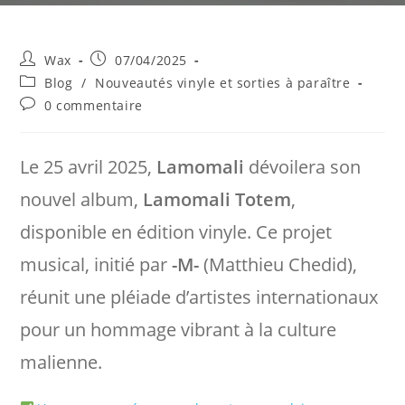
Auteur/autrice
Publication
Wax
07/04/2025
de
publiée :
Post
Blog
/
Nouveautés vinyle et sorties à paraître
la
category:
Commentaires
0 commentaire
publication :
de
la
publication :
Le 25 avril 2025,
Lamomali
dévoilera son
nouvel album,
Lamomali Totem
,
disponible en édition vinyle. Ce projet
musical, initié par
-M-
(Matthieu Chedid),
réunit une pléiade d’artistes internationaux
pour un hommage vibrant à la culture
malienne.​