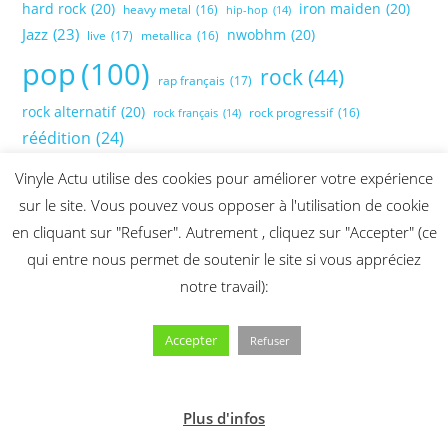
hard rock
(20)
iron maiden
(20)
heavy metal
(16)
hip-hop
(14)
Jazz
(23)
nwobhm
(20)
live
(17)
metallica
(16)
pop
(100)
rock
(44)
rap français
(17)
rock alternatif
(20)
rock progressif
(16)
rock français
(14)
réédition
(24)
Vinyle Actu utilise des cookies pour améliorer votre expérience
sur le site. Vous pouvez vous opposer à l'utilisation de cookie
en cliquant sur "Refuser". Autrement , cliquez sur "Accepter" (ce
qui entre nous permet de soutenir le site si vous appréciez
notre travail):
Accepter
Refuser
Plus d'infos
2026 @ Vinyle Actu