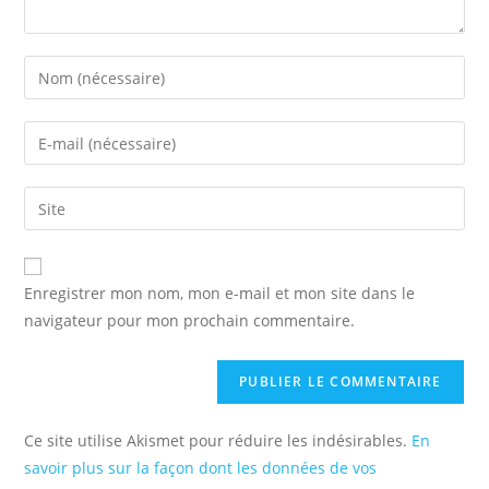
Enter
your
name
Enter
or
your
username
email
Saisir
to
address
l’URL
comment
to
de
comment
votre
Enregistrer mon nom, mon e-mail et mon site dans le
site
navigateur pour mon prochain commentaire.
(facultatif)
Ce site utilise Akismet pour réduire les indésirables.
En
savoir plus sur la façon dont les données de vos