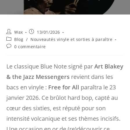
Auteur/autrice
Publication
Wax
13/01/2026
de
publiée :
Post
Blog
/
Nouveautés vinyle et sorties à paraître
la
category:
Commentaires
0 commentaire
publication :
de
la
publication :
Le classique Blue Note signé par
Art Blakey
& the Jazz Messengers
revient dans les
bacs en vinyle :
Free for All
paraîtra le 23
janvier 2026. Ce brûlot hard bop, capté au
cœur des sixties, est réputé pour son
intensité volcanique et ses thèmes incisifs.
Une occasion en or de (re)découvrir ce