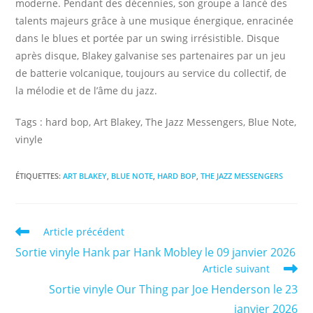
moderne. Pendant des décennies, son groupe a lancé des
talents majeurs grâce à une musique énergique, enracinée
dans le blues et portée par un swing irrésistible. Disque
après disque, Blakey galvanise ses partenaires par un jeu
de batterie volcanique, toujours au service du collectif, de
la mélodie et de l’âme du jazz.
Tags : hard bop, Art Blakey, The Jazz Messengers, Blue Note,
vinyle
ÉTIQUETTES
:
ART BLAKEY
,
BLUE NOTE
,
HARD BOP
,
THE JAZZ MESSENGERS
Read
Article précédent
more
Sortie vinyle Hank par Hank Mobley le 09 janvier 2026
articles
Article suivant
Sortie vinyle Our Thing par Joe Henderson le 23
janvier 2026