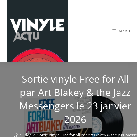
Skip
to
content
Menu
Sortie vinyle Free for All
par Art Blakey & the Jazz
Messengers le 23 janvier
2026
>
Blog
>
Sortie vinyle Free for All par Art Blakey & the Jazz Mess