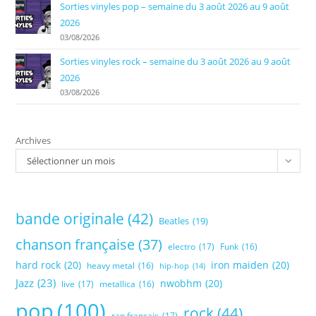
Sorties vinyles pop – semaine du 3 août 2026 au 9 août
2026
03/08/2026
Sorties vinyles rock – semaine du 3 août 2026 au 9 août
2026
03/08/2026
Archives
Sélectionner un mois
bande originale
(42)
Beatles
(19)
chanson française
(37)
electro
(17)
Funk
(16)
hard rock
(20)
iron maiden
(20)
heavy metal
(16)
hip-hop
(14)
Jazz
(23)
nwobhm
(20)
live
(17)
metallica
(16)
pop
(100)
rock
(44)
rap français
(17)