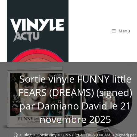
Skip
to
content
Menu
Sortie vinyle FUNNY little
FEARS (DREAMS) (signed)
par Damiano David le 21
novembre 2025
>
Blog
>
Sortie vinyle FUNNY little FEARS (DREAMS) (signed) p