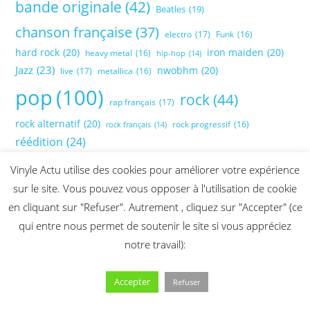
bande originale
(42)
Beatles
(19)
chanson française
(37)
electro
(17)
Funk
(16)
hard rock
(20)
iron maiden
(20)
heavy metal
(16)
hip-hop
(14)
Jazz
(23)
nwobhm
(20)
live
(17)
metallica
(16)
pop
(100)
rock
(44)
rap français
(17)
rock alternatif
(20)
rock progressif
(16)
rock français
(14)
réédition
(24)
Vinyle Actu utilise des cookies pour améliorer votre expérience
sur le site. Vous pouvez vous opposer à l'utilisation de cookie
en cliquant sur "Refuser". Autrement , cliquez sur "Accepter" (ce
qui entre nous permet de soutenir le site si vous appréciez
notre travail):
Accepter
Refuser