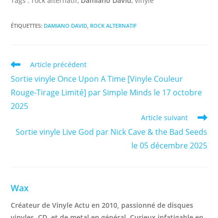
Tags : rock alternatif,
Damiano David
, vinyle
ÉTIQUETTES
:
DAMIANO DAVID
,
ROCK ALTERNATIF
Read
Article précédent
more
Sortie vinyle Once Upon A Time [Vinyle Couleur
articles
Rouge-Tirage Limité] par Simple Minds le 17 octobre
2025
Article suivant
Sortie vinyle Live God par Nick Cave & the Bad Seeds
le 05 décembre 2025
Wax
Créateur de Vinyle Actu en 2010, passionné de disques
vinyles, CD, et de metal en général. Curieux infatigable en