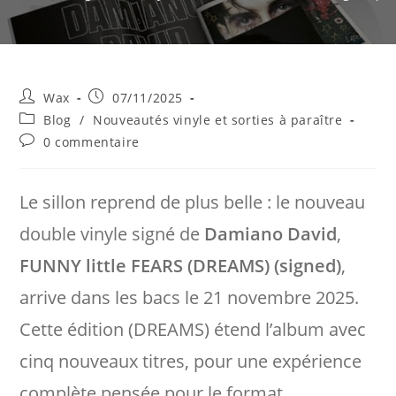
Auteur/autrice
Publication
Wax
07/11/2025
de
publiée :
Post
Blog
/
Nouveautés vinyle et sorties à paraître
la
category:
Commentaires
0 commentaire
publication :
de
la
publication :
Le sillon reprend de plus belle : le nouveau
double vinyle signé de
Damiano David
,
FUNNY little FEARS (DREAMS) (signed)
,
arrive dans les bacs le 21 novembre 2025.
Cette édition (DREAMS) étend l’album avec
cinq nouveaux titres, pour une expérience
complète pensée pour le format