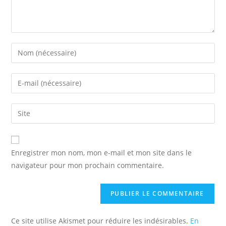
Enter
your
name
Enter
or
your
username
email
Saisir
to
address
l’URL
comment
to
de
comment
votre
Enregistrer mon nom, mon e-mail et mon site dans le
site
navigateur pour mon prochain commentaire.
(facultatif)
Ce site utilise Akismet pour réduire les indésirables.
En