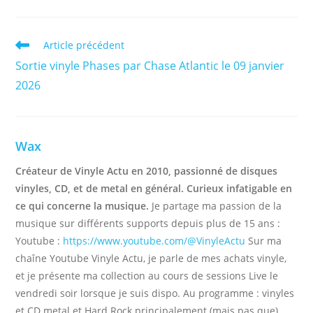
Read
Article précédent
more
Sortie vinyle Phases par Chase Atlantic le 09 janvier
articles
2026
Wax
Créateur de Vinyle Actu en 2010, passionné de disques
vinyles, CD, et de metal en général. Curieux infatigable en
ce qui concerne la musique.
Je partage ma passion de la
musique sur différents supports depuis plus de 15 ans :
Youtube :
https://www.youtube.com/@VinyleActu
Sur ma
chaîne Youtube Vinyle Actu, je parle de mes achats vinyle,
et je présente ma collection au cours de sessions Live le
vendredi soir lorsque je suis dispo. Au programme : vinyles
et CD metal et Hard Rock principalement (mais pas que)