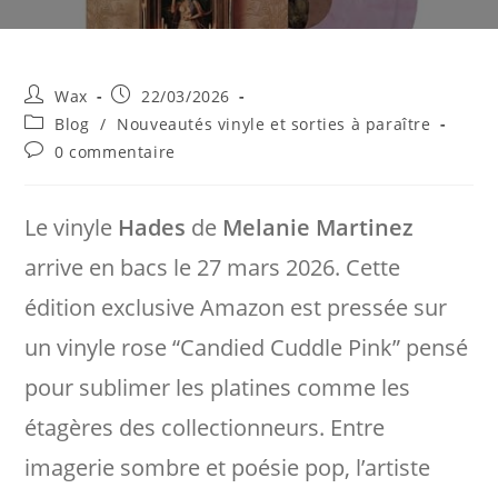
Auteur/autrice
Publication
Wax
22/03/2026
de
publiée :
Post
Blog
/
Nouveautés vinyle et sorties à paraître
la
category:
Commentaires
0 commentaire
publication :
de
la
publication :
Le vinyle
Hades
de
Melanie Martinez
arrive en bacs le 27 mars 2026. Cette
édition exclusive Amazon est pressée sur
un vinyle rose “Candied Cuddle Pink” pensé
pour sublimer les platines comme les
étagères des collectionneurs. Entre
imagerie sombre et poésie pop, l’artiste