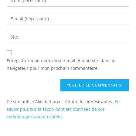
your
name
Enter
or
your
username
email
Saisir
to
address
l’URL
comment
to
de
comment
votre
Enregistrer mon nom, mon e-mail et mon site dans le
site
navigateur pour mon prochain commentaire.
(facultatif)
Ce site utilise Akismet pour réduire les indésirables.
En
savoir plus sur la façon dont les données de vos
commentaires sont traitées
.