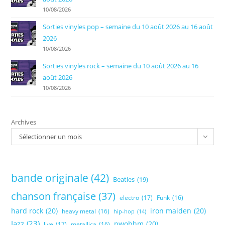
10/08/2026
Sorties vinyles pop – semaine du 10 août 2026 au 16 août
2026
10/08/2026
Sorties vinyles rock – semaine du 10 août 2026 au 16
août 2026
10/08/2026
Archives
Sélectionner un mois
bande originale
(42)
Beatles
(19)
chanson française
(37)
electro
(17)
Funk
(16)
hard rock
(20)
iron maiden
(20)
heavy metal
(16)
hip-hop
(14)
Jazz
(23)
nwobhm
(20)
live
(17)
metallica
(16)