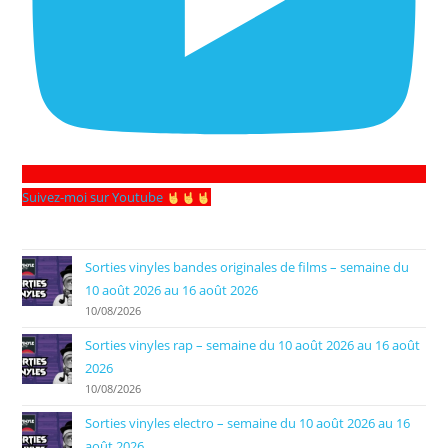
Suivez-moi sur Youtube
Sorties vinyles bandes originales de films – semaine du
10 août 2026 au 16 août 2026
10/08/2026
Sorties vinyles rap – semaine du 10 août 2026 au 16 août
2026
10/08/2026
Sorties vinyles electro – semaine du 10 août 2026 au 16
août 2026