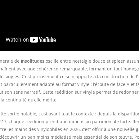
énérale de
Insolitudes
oscille entre nostalgie douce et spleen assu
chaînent avec une cohérence remarquable, formant un tout homogè
e singles. C’est précisément ce soin apporté à la construction de l
et particulièrement adapté au format vinyle : l’écoute de face A et f
out son sens narratif. Cette réédition sur vinyle permet de redonner
la continuité qu’elle mérite.
tte sortie notable, c’est avant tout le contexte : depuis la dispariti
17, chaque réédition prend une dimension patrimoniale forte. Re
re les mains des vinylophiles en 2026, c’est offrir à une nouvelle 
e découvrir un pan moins médiatisé mais essentiel de son œuvre. Po