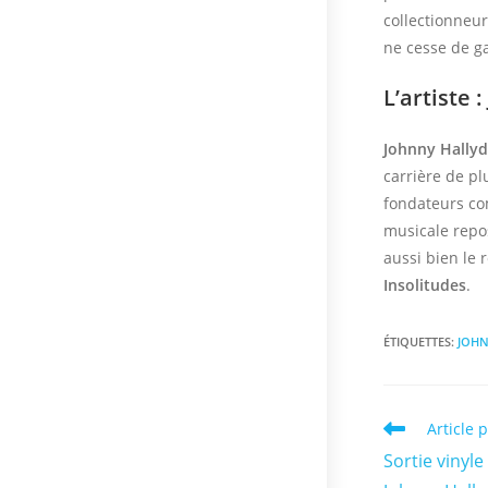
collectionneur
ne cesse de g
L’artiste 
Johnny Hally
carrière de p
fondateurs 
musicale repos
aussi bien le
Insolitudes
.
ÉTIQUETTES
:
JOHN
Read
Article 
more
Sortie vinyl
articles