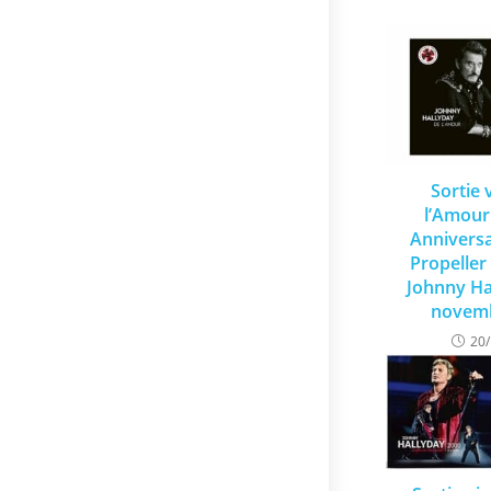
Sortie 
l’Amour
Anniversa
Propeller
Johnny Ha
novemb
20