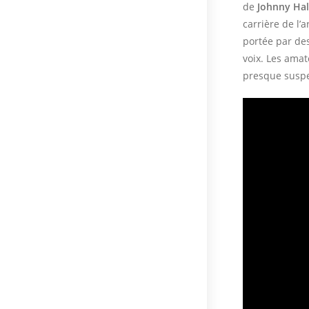
de
Johnny Hal
carrière de l’
portée par des
voix. Les amat
presque susp