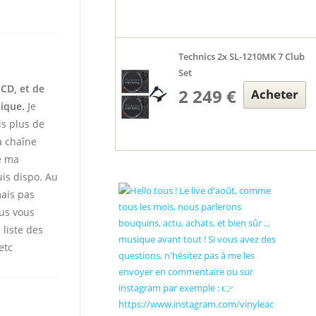
Technics 2x SL-1210MK 7 Club
Set
 CD, et de
2 249 €
Acheter
sique.
Je
is plus de
 chaîne
te ma
uis dispo. Au
mais pas
ous vous
 liste des
etc