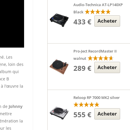
Audio-Technica AT-LP140XP
Black
433 €
Acheter
Pro-Ject RecordMaster II
mé. Les
walnut
ne, loin des
289 €
Acheter
’album qui
ace B
 à l’œuvre la
Reloop RP 7000 MK2 silver
on de
Johnny
555 €
Acheter
mettre
génération la
ur les