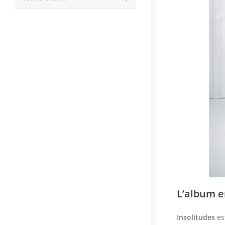
la
recherche
L’album 
Insolitudes
es