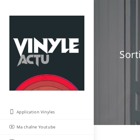
Skip
to
content
Sort
Application Vinyles
Ma chaîne Youtube