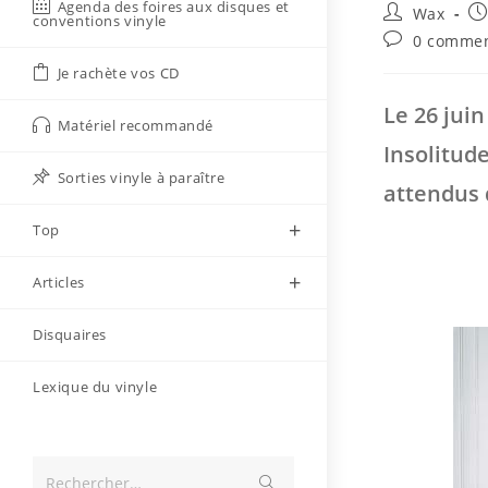
Agenda des foires aux disques et
Auteur/autri
Pu
Wax
conventions vinyle
de
pu
Commentaire
0 commen
la
de
Je rachète vos CD
publication :
la
publication :
Le 26 juin
Matériel recommandé
Insolitud
Sorties vinyle à paraître
attendus 
Top
Articles
Disquaires
Lexique du vinyle
Envoyer
Rechercher…