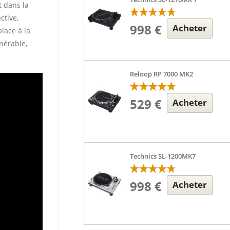
t dans la
ctive,
998 €
Acheter
lace à la
nérable,
Reloop RP 7000 MK2
529 €
Acheter
Technics SL-1200MK7
998 €
Acheter