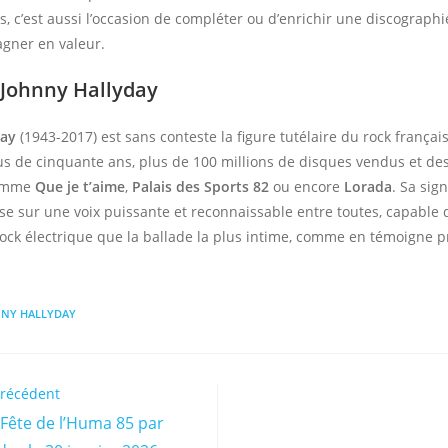
s, c’est aussi l’occasion de compléter ou d’enrichir une discographi
agner en valeur.
: Johnny Hallyday
day
(1943-2017) est sans conteste la figure tutélaire du rock françai
lus de cinquante ans, plus de 100 millions de disques vendus et d
comme
Que je t’aime
,
Palais des Sports 82
ou encore
Lorada
. Sa sig
e sur une voix puissante et reconnaissable entre toutes, capable 
 rock électrique que la ballade la plus intime, comme en témoigne 
NY HALLYDAY
précédent
e Fête de l’Huma 85 par