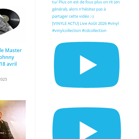
[VINYLE ACTU] Live Août 2026 #vinyl
#vinylcollection #cdcollection
 de Master
Johnny
18 avril
5
2025