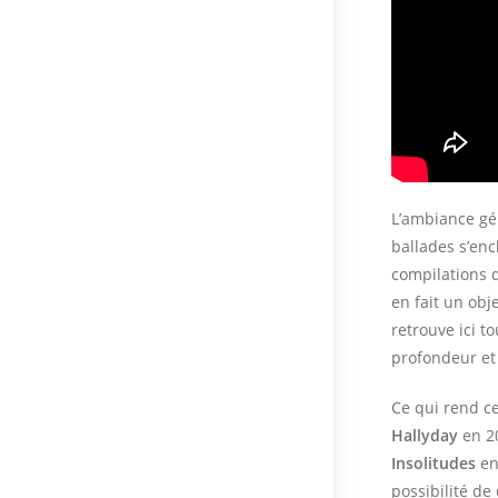
L’ambiance g
ballades s’en
compilations d
en fait un obj
retrouve ici t
profondeur et 
Ce qui rend ce
Hallyday
en 20
Insolitudes
ent
possibilité d