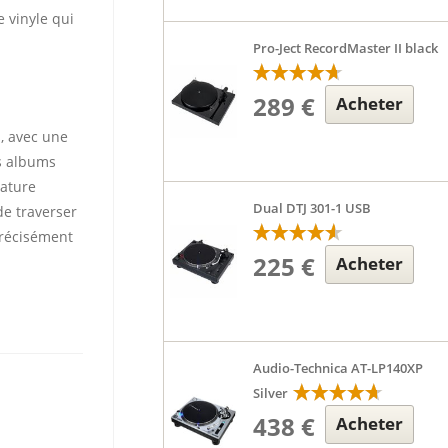
e vinyle qui
Pro-Ject RecordMaster II black
289 €
Acheter
s, avec une
es albums
nature
Dual DTJ 301-1 USB
de traverser
précisément
225 €
Acheter
Audio-Technica AT-LP140XP
Silver
438 €
Acheter