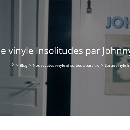
ie vinyle Insolitudes par Johnn
>
Blog
>
Nouveautés vinyle et sorties à paraître
>
Sortie vinyle I