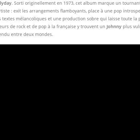
lyday
. Sorti originellement en 1973, cet album marque un tournan
artiste : exit les arrangements flamboyants, place à une pop introspe
 textes mélancoliques et une production sobre qui laisse toute la p
eurs de rock et de pop à la française y trouvent un
Johnny
plus vul
endu entre deux mondes.