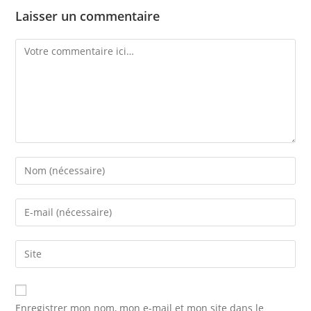
Laisser un commentaire
Comment
Enter
your
name
Enter
or
your
username
email
Saisir
to
address
l’URL
comment
to
de
comment
votre
Enregistrer mon nom, mon e-mail et mon site dans le