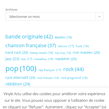
Archives
Sélectionner un mois
bande originale
(42)
Beatles
(19)
chanson française
(37)
electro
(17)
Funk
(16)
hard rock
(20)
iron maiden
(20)
heavy metal
(16)
hip-hop
(14)
Jazz
(23)
nwobhm
(20)
live
(17)
metallica
(16)
pop
(100)
rock
(44)
rap français
(17)
rock alternatif
(20)
rock progressif
(16)
rock français
(14)
réédition
(24)
Vinyle Actu utilise des cookies pour améliorer votre expérience
sur le site. Vous pouvez vous opposer à l'utilisation de cookie
en cliquant sur "Refuser". Autrement , cliquez sur "Accepter" (ce