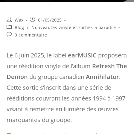
Auteur/autrice
Publication
Wax
01/05/2025
de
publiée :
Post
Blog
/
Nouveautés vinyle et sorties à paraître
la
category:
Commentaires
0 commentaire
publication :
de
la
publication :
Le 6 juin 2025, le label
earMUSIC
proposera
une réédition vinyle de l’album
Refresh The
Demon
du groupe canadien
Annihilator
.
Cette sortie s’inscrit dans une série de
rééditions couvrant les années 1994 à 1997,
visant à remettre en lumière des œuvres
marquantes du groupe.​