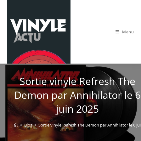
Skip
to
content
Menu
Sortie vinyle Refresh The
Demon par Annihilator le 6
juin 2025
>
Blog
>
Sortie vinyle Refresh The Demon par Annihilator le 6 ju