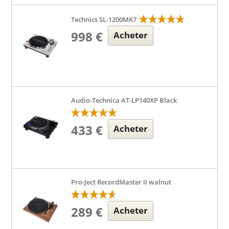
Technics SL-1200MK7
998 €
Acheter
Audio-Technica AT-LP140XP Black
433 €
Acheter
Pro-Ject RecordMaster II walnut
289 €
Acheter