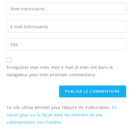
Enter
your
name
Enter
or
your
username
email
Saisir
to
address
l’URL
comment
to
de
comment
votre
Enregistrer mon nom, mon e-mail et mon site dans le
site
navigateur pour mon prochain commentaire.
(facultatif)
Ce site utilise Akismet pour réduire les indésirables.
En
savoir plus sur la façon dont les données de vos
commentaires sont traitées
.