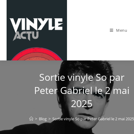
Skip
to
content
Menu
Sortie vinyle So par
Peter Gabriel le 2 mai
2025
>
Blog
>
Sortie vinyle So par Peter Gabriel le 2 mai 2025