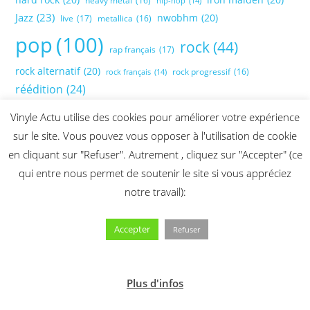
heavy metal
(16)
hip-hop
(14)
Jazz
(23)
nwobhm
(20)
live
(17)
metallica
(16)
pop
(100)
rock
(44)
rap français
(17)
rock alternatif
(20)
rock progressif
(16)
rock français
(14)
réédition
(24)
Vinyle Actu utilise des cookies pour améliorer votre expérience
sur le site. Vous pouvez vous opposer à l'utilisation de cookie
en cliquant sur "Refuser". Autrement , cliquez sur "Accepter" (ce
qui entre nous permet de soutenir le site si vous appréciez
notre travail):
Accepter
Refuser
Plus d'infos
2026 @ Vinyle Actu