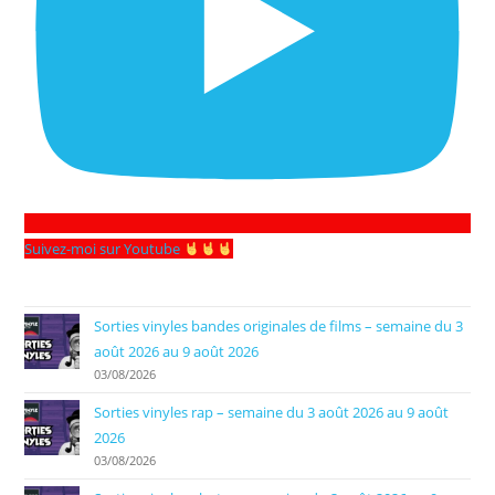
Suivez-moi sur Youtube
Sorties vinyles bandes originales de films – semaine du 3
août 2026 au 9 août 2026
03/08/2026
Sorties vinyles rap – semaine du 3 août 2026 au 9 août
2026
03/08/2026