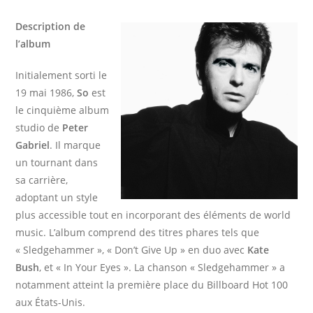
Description de
l’album
Initialement sorti le
19 mai 1986,
So
est
le cinquième album
studio de
Peter
Gabriel
. Il marque
un tournant dans
sa carrière,
adoptant un style
plus accessible tout en incorporant des éléments de world
music. L’album comprend des titres phares tels que
« Sledgehammer », « Don’t Give Up » en duo avec
Kate
Bush
, et « In Your Eyes ». La chanson « Sledgehammer » a
notamment atteint la première place du Billboard Hot 100
aux États-Unis. ​