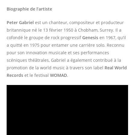
Biographie de l’artiste
Peter Gabriel
est un chanteur, compositeur et producteur
britannique né le 13 février 1950 à Chobham, Surrey. Il a
cofondé le groupe de rock progressif
Genesis
en 1967, qu’il
a quitté en 1975 pour entamer une carrière solo. Reconnu
pour son innovation musicale et ses performances
scéniques théâtrales, Gabriel a également contribué à la
promotion de la world music à travers son label
Real World
Records
et le festival
WOMAD
.