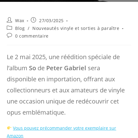
Auteur/autrice
Publication
Wax
27/03/2025
de
publiée :
Post
Blog
/
Nouveautés vinyle et sorties à paraître
la
category:
Commentaires
0 commentaire
publication :
de
la
publication :
Le 2 mai 2025, une réédition spéciale de
l’album
So
de
Peter Gabriel
sera
disponible en importation, offrant aux
collectionneurs et aux amateurs de vinyle
une occasion unique de redécouvrir cet
opus emblématique.​
Vous pouvez précommander votre exemplaire sur
Amazon