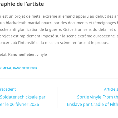
aphie de l’artiste
r
est un projet de metal extrême allemand apparu au début des a
: un black/death martial nourri par des documents et témoignages h
che anti-glorification de la guerre. Grâce à un sens du détail et u
 projet s’est rapidement imposé sur la scène extrême européenne, 
oncert, où l’intensité et la mise en scène renforcent le propos.
etal,
Kanonenfieber
, vinyle
K METAL
,
KANONENFIEBER
précédent
Article 
e Soldatenschicksale par
Sortie vinyle From t
r le 06 février 2026
Enslave par Cradle of Filt