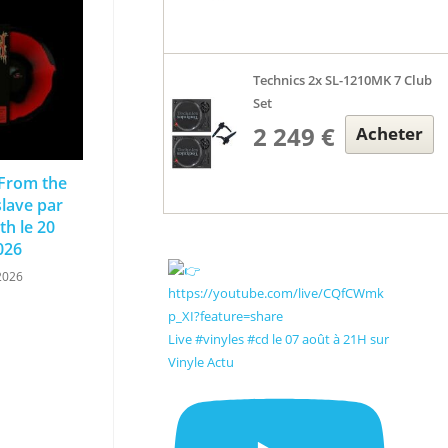
Technics 2x SL-1210MK 7 Club
Set
2 249 €
Acheter
 From the
slave par
th le 20
026
2026
Live #vinyles #cd le 07 août à 21H sur
Vinyle Actu