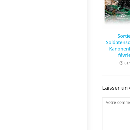
Sorti
Soldatensc
Kanonenf
févri
01
Laisser un
Comment