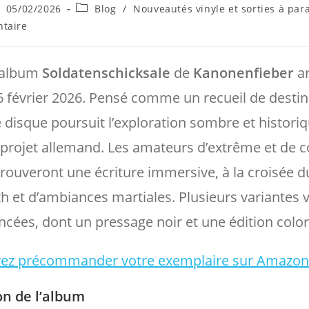
ce
blication
Post
05/02/2026
Blog
/
Nouveautés vinyle et sorties à para
bliée :
category:
s
taire
 album
Soldatenschicksale
de
Kanonenfieber
ar
06 février 2026. Pensé comme un recueil de desti
e disque poursuit l’exploration sombre et histori
 projet allemand. Les amateurs d’extrême et de 
rouveront une écriture immersive, à la croisée d
h et d’ambiances martiales. Plusieurs variantes v
cées, dont un pressage noir et une édition color
ez précommander votre exemplaire sur Amazo
on de l’album