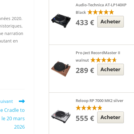
Audio-Technica AT-LP140XP
Black
nnées 2020.
433 €
Acheter
istoriques,
ne narration
autant en
Pro-Ject RecordMaster II
walnut
289 €
Acheter
Reloop RP 7000 MK2 silver
suivant
he Cradle to
555 €
Acheter
h le 20 mars
2026