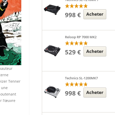
998 €
Acheter
Reloop RP 7000 MK2
529 €
Acheter
 hauteur
terne
Technics SL-1200MK7
Heizer Tenner
d une
998 €
Acheter
 soutenant
ur l’œuvre