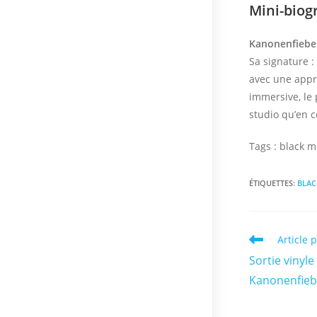
Mini-biogr
Kanonenfiebe
Sa signature 
avec une appro
immersive, le
studio qu’en c
Tags : black m
ÉTIQUETTES
:
BLAC
Read
Article 
more
Sortie vinyl
articles
Kanonenfiebe