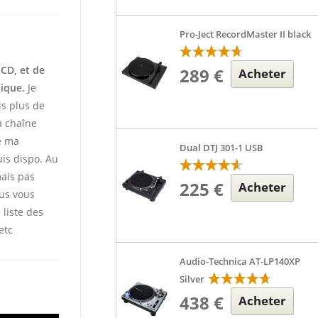
Pro-Ject RecordMaster II black
 CD, et de
289 €
Acheter
sique.
Je
is plus de
 chaîne
te ma
Dual DTJ 301-1 USB
uis dispo. Au
mais pas
225 €
Acheter
ous vous
 liste des
etc
Audio-Technica AT-LP140XP
Silver
438 €
Acheter