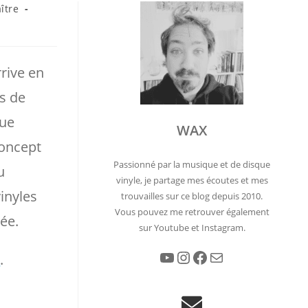
ître
rive en
ns de
que
WAX
concept
Passionné par la musique et de disque
u
vinyle, je partage mes écoutes et mes
inyles
trouvailles sur ce blog depuis 2010.
Vous pouvez me retrouver également
ée.
sur Youtube et Instagram.
YouTube
Instagram
Facebook
E-mail
n
.