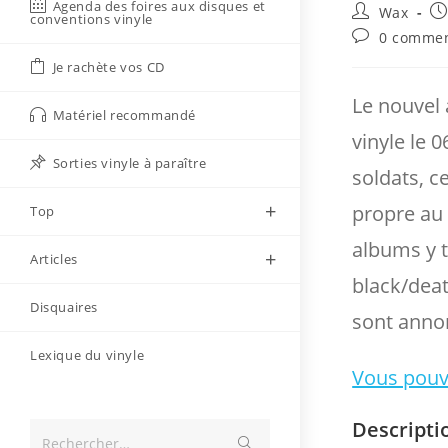
Agenda des foires aux disques et
Auteur/autri
Pu
Wax
conventions vinyle
de
pu
Commentaire
0 commen
la
de
Je rachète vos CD
publication :
la
publication :
Le nouvel
Matériel recommandé
vinyle le 
Sorties vinyle à paraître
soldats, c
propre au
Top
albums y t
Articles
black/deat
Disquaires
sont annon
Lexique du vinyle
Vous pouv
Descripti
Envoyer
Rechercher…