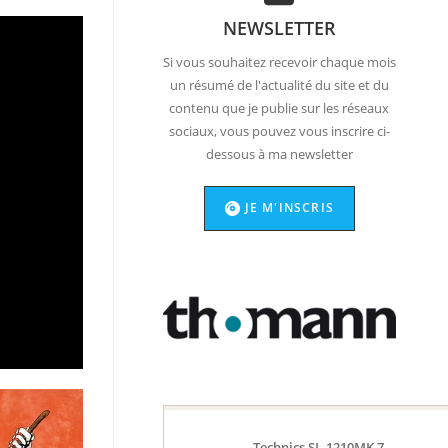
NEWSLETTER
Si vous souhaitez recevoir chaque mois
un résumé de l'actualité du site et du
contenu que je publie sur les réseaux
sociaux, vous pouvez vous inscrire ci-
dessous à ma newsletter
JE M'INSCRIS
Technics SL-1210MK 7