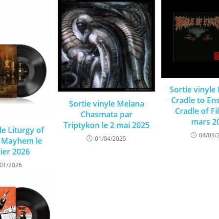
Sortie vinyle
Cradle to En
Sortie vinyle Melana
Cradle of Fil
Chasmata par
mars 2
Triptykon le 2 mai 2025
le Liturgy of
04/03/
01/04/2025
r Mayhem le
rier 2026
/01/2026