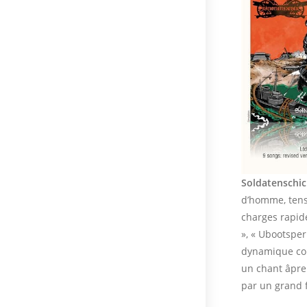
Soldatenschic
d’homme, tensi
charges rapide
», « Ubootsper
dynamique con
un chant âpre 
par un grand f