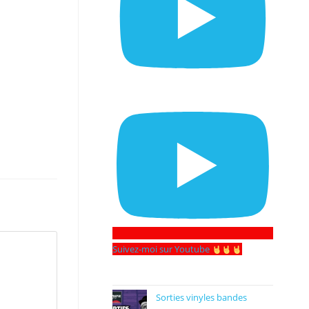
Suivez-moi sur Youtube
Sorties vinyles bandes