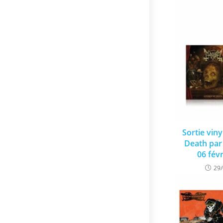
Sortie viny
Death pa
06 fév
29