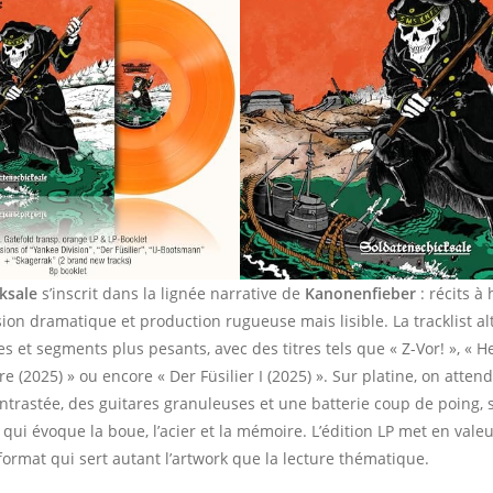
ksale
s’inscrit dans la lignée narrative de
Kanonenfieber
: récits à
on dramatique et production rugueuse mais lisible. La tracklist al
s et segments plus pesants, avec des titres tels que « Z-Vor! », « 
re (2025) » ou encore « Der Füsilier I (2025) ». Sur platine, on atten
trastée, des guitares granuleuses et une batterie coup de poing,
qui évoque la boue, l’acier et la mémoire. L’édition LP met en vale
ormat qui sert autant l’artwork que la lecture thématique.