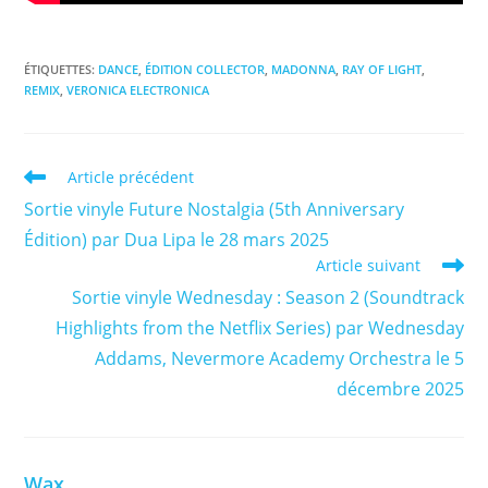
ÉTIQUETTES
:
DANCE
,
ÉDITION COLLECTOR
,
MADONNA
,
RAY OF LIGHT
,
REMIX
,
VERONICA ELECTRONICA
Read
Article précédent
more
Sortie vinyle Future Nostalgia (5th Anniversary
articles
Édition) par Dua Lipa le 28 mars 2025
Article suivant
Sortie vinyle Wednesday : Season 2 (Soundtrack
Highlights from the Netflix Series) par Wednesday
Addams, Nevermore Academy Orchestra le 5
décembre 2025
Wax