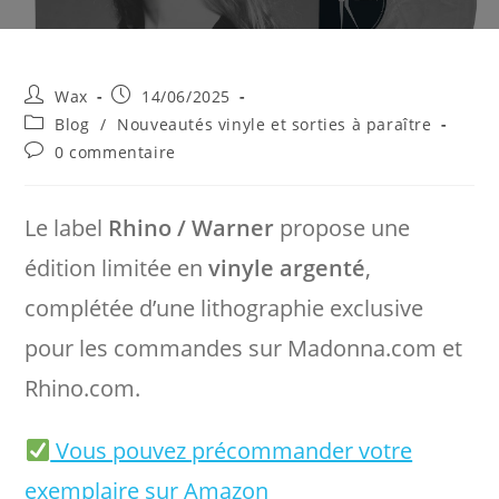
Auteur/autrice
Publication
Wax
14/06/2025
de
publiée :
Post
Blog
/
Nouveautés vinyle et sorties à paraître
la
category:
Commentaires
0 commentaire
publication :
de
la
publication :
Le label
Rhino / Warner
propose une
édition limitée en
vinyle argenté
,
complétée d’une lithographie exclusive
pour les commandes sur Madonna.com et
Rhino.com.
Vous pouvez précommander votre
exemplaire sur Amazon