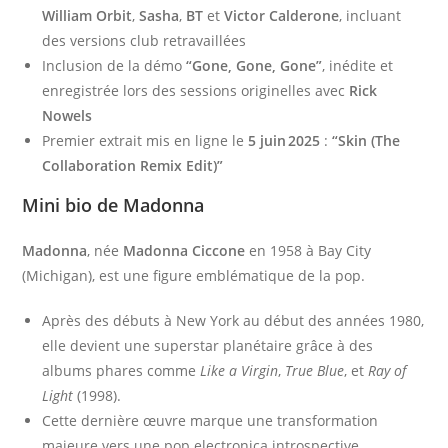
William Orbit
,
Sasha
,
BT
et
Victor Calderone
, incluant
des versions club retravaillées
Inclusion de la démo
“Gone, Gone, Gone”
, inédite et
enregistrée lors des sessions originelles avec
Rick
Nowels
Premier extrait mis en ligne le
5 juin 2025
:
“Skin (The
Collaboration Remix Edit)”
Mini bio de
Madonna
Madonna
, née
Madonna Ciccone
en 1958 à Bay City
(Michigan), est une figure emblématique de la pop.
Après des débuts à New York au début des années 1980,
elle devient une superstar planétaire grâce à des
albums phares comme
Like a Virgin
,
True Blue
, et
Ray of
Light
(1998).
Cette dernière œuvre marque une transformation
majeure vers une pop electronica introspective,