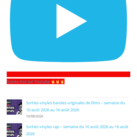
Suivez-moi sur Youtube
Sorties vinyles bandes originales de films – semaine du
10 août 2026 au 16 août 2026
10/08/2026
Sorties vinyles rap – semaine du 10 août 2026 au 16 août
2026