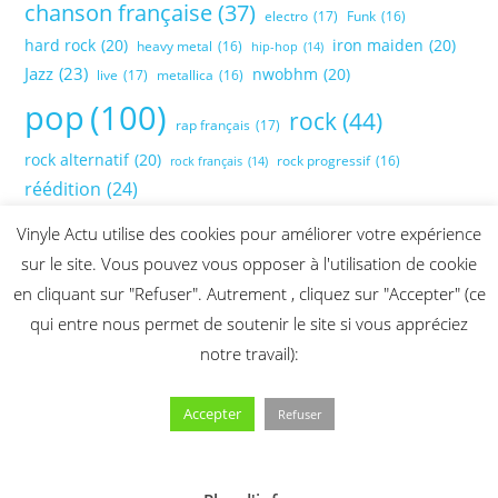
chanson française
(37)
electro
(17)
Funk
(16)
hard rock
(20)
iron maiden
(20)
heavy metal
(16)
hip-hop
(14)
Jazz
(23)
nwobhm
(20)
live
(17)
metallica
(16)
pop
(100)
rock
(44)
rap français
(17)
rock alternatif
(20)
rock progressif
(16)
rock français
(14)
réédition
(24)
Vinyle Actu utilise des cookies pour améliorer votre expérience
sur le site. Vous pouvez vous opposer à l'utilisation de cookie
en cliquant sur "Refuser". Autrement , cliquez sur "Accepter" (ce
qui entre nous permet de soutenir le site si vous appréciez
notre travail):
Accepter
Refuser