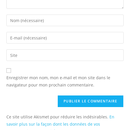
Enter
your
name
Enter
or
your
username
email
Saisir
to
address
l’URL
comment
to
de
comment
votre
Enregistrer mon nom, mon e-mail et mon site dans le
site
navigateur pour mon prochain commentaire.
(facultatif)
Ce site utilise Akismet pour réduire les indésirables.
En
savoir plus sur la façon dont les données de vos