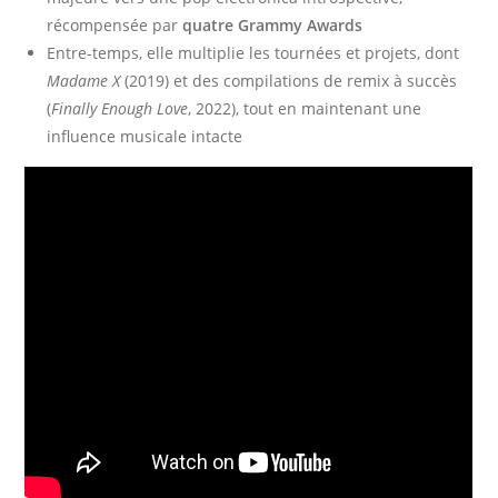
récompensée par
quatre Grammy Awards
Entre-temps, elle multiplie les tournées et projets, dont
Madame X
(2019) et des compilations de remix à succès
(
Finally Enough Love
, 2022), tout en maintenant une
influence musicale intacte