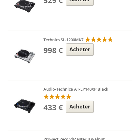
529 €
Technics SL-1200MK7
998 €
Acheter
Audio-Technica AT-LP140XP Black
433 €
Acheter
Pro-Ject RecordMaster II walnut