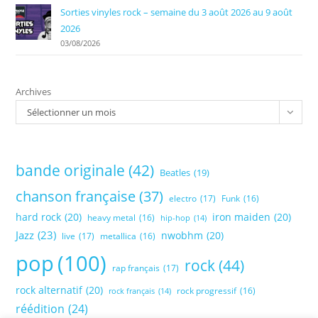
Sorties vinyles rock – semaine du 3 août 2026 au 9 août
2026
03/08/2026
Archives
Sélectionner un mois
bande originale
(42)
Beatles
(19)
chanson française
(37)
electro
(17)
Funk
(16)
hard rock
(20)
iron maiden
(20)
heavy metal
(16)
hip-hop
(14)
Jazz
(23)
nwobhm
(20)
live
(17)
metallica
(16)
pop
(100)
rock
(44)
rap français
(17)
rock alternatif
(20)
rock progressif
(16)
rock français
(14)
réédition
(24)