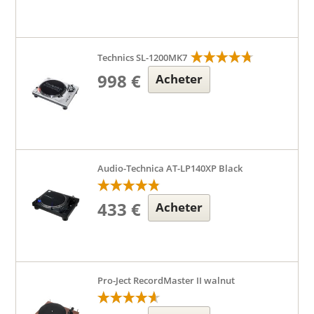
Technics SL-1200MK7
998 €
Acheter
Audio-Technica AT-LP140XP Black
433 €
Acheter
Pro-Ject RecordMaster II walnut