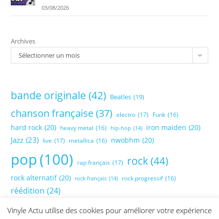
03/08/2026
Archives
Sélectionner un mois
bande originale
(42)
Beatles
(19)
chanson française
(37)
electro
(17)
Funk
(16)
hard rock
(20)
iron maiden
(20)
heavy metal
(16)
hip-hop
(14)
Jazz
(23)
nwobhm
(20)
live
(17)
metallica
(16)
pop
(100)
rock
(44)
rap français
(17)
rock alternatif
(20)
rock progressif
(16)
rock français
(14)
réédition
(24)
Vinyle Actu utilise des cookies pour améliorer votre expérience