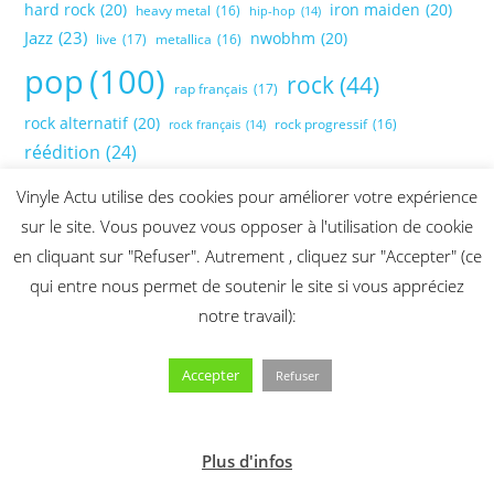
hard rock
(20)
iron maiden
(20)
heavy metal
(16)
hip-hop
(14)
Jazz
(23)
nwobhm
(20)
live
(17)
metallica
(16)
pop
(100)
rock
(44)
rap français
(17)
rock alternatif
(20)
rock progressif
(16)
rock français
(14)
réédition
(24)
Vinyle Actu utilise des cookies pour améliorer votre expérience
sur le site. Vous pouvez vous opposer à l'utilisation de cookie
en cliquant sur "Refuser". Autrement , cliquez sur "Accepter" (ce
qui entre nous permet de soutenir le site si vous appréciez
notre travail):
Accepter
Refuser
Plus d'infos
2026 @ Vinyle Actu