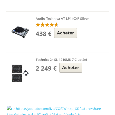
Audio-Technica AT-LP140XP Silver
438 €
Acheter
Technics 2x SL-1210MK 7 Club Set
2 249 €
Acheter
Live #vinyles #cd le 07 août à 21H sur Vinyle Actu