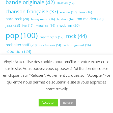
bande originale
(42)
Beatles
(19)
chanson française
(37)
electro
(17)
Funk
(16)
hard rock
(20)
iron maiden
(20)
heavy metal
(16)
hip-hop
(14)
Jazz
(23)
nwobhm
(20)
live
(17)
metallica
(16)
pop
(100)
rock
(44)
rap français
(17)
rock alternatif
(20)
rock progressif
(16)
rock français
(14)
réédition
(24)
Vinyle Actu utilise des cookies pour améliorer votre expérience
sur le site. Vous pouvez vous opposer à l'utilisation de cookie
en cliquant sur "Refuser". Autrement , cliquez sur "Accepter" (ce
qui entre nous permet de soutenir le site si vous appréciez
notre travail):
Accepter
Refuser