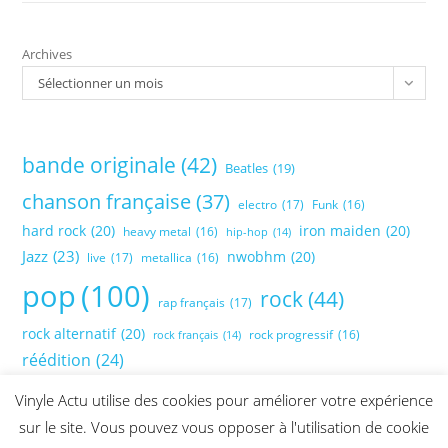
Archives
Sélectionner un mois
bande originale
(42)
Beatles
(19)
chanson française
(37)
electro
(17)
Funk
(16)
hard rock
(20)
iron maiden
(20)
heavy metal
(16)
hip-hop
(14)
Jazz
(23)
nwobhm
(20)
live
(17)
metallica
(16)
pop
(100)
rock
(44)
rap français
(17)
rock alternatif
(20)
rock progressif
(16)
rock français
(14)
réédition
(24)
Vinyle Actu utilise des cookies pour améliorer votre expérience
sur le site. Vous pouvez vous opposer à l'utilisation de cookie