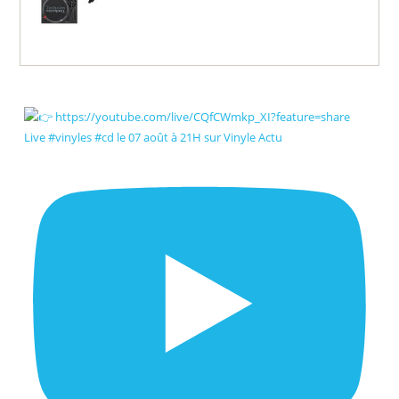
Live #vinyles #cd le 07 août à 21H sur Vinyle Actu