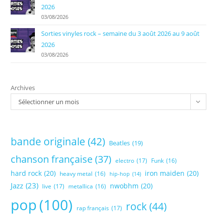
2026
03/08/2026
Sorties vinyles rock – semaine du 3 août 2026 au 9 août
2026
03/08/2026
Archives
Sélectionner un mois
bande originale
(42)
Beatles
(19)
chanson française
(37)
electro
(17)
Funk
(16)
hard rock
(20)
iron maiden
(20)
heavy metal
(16)
hip-hop
(14)
Jazz
(23)
nwobhm
(20)
live
(17)
metallica
(16)
pop
(100)
rock
(44)
rap français
(17)