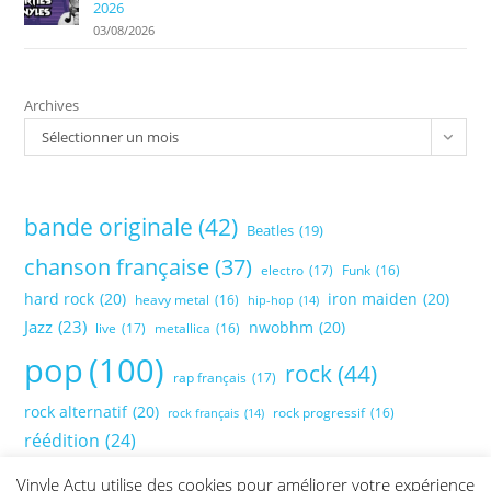
2026
03/08/2026
Archives
Sélectionner un mois
bande originale
(42)
Beatles
(19)
chanson française
(37)
electro
(17)
Funk
(16)
hard rock
(20)
iron maiden
(20)
heavy metal
(16)
hip-hop
(14)
Jazz
(23)
nwobhm
(20)
live
(17)
metallica
(16)
pop
(100)
rock
(44)
rap français
(17)
rock alternatif
(20)
rock progressif
(16)
rock français
(14)
réédition
(24)
Vinyle Actu utilise des cookies pour améliorer votre expérience