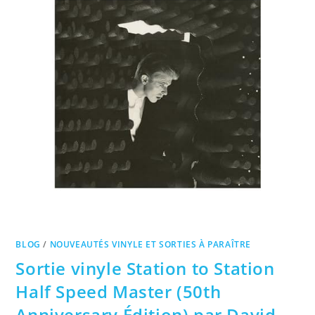
BLOG
/
NOUVEAUTÉS VINYLE ET SORTIES À PARAÎTRE
Sortie vinyle Station to Station
Half Speed Master (50th
Anniversary Édition) par David