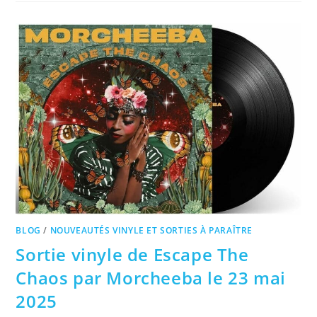
BLOG
/
NOUVEAUTÉS VINYLE ET SORTIES À PARAÎTRE
Sortie vinyle de Escape The
Chaos par Morcheeba le 23 mai
2025