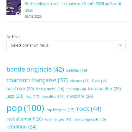
Sorties vinyles rock – semaine du 3 août 2026 au 9 août
2026
03/08/2026
Archives
Sélectionner un mois
bande originale
(42)
Beatles
(19)
chanson française
(37)
electro
(17)
Funk
(16)
hard rock
(20)
iron maiden
(20)
heavy metal
(16)
hip-hop
(14)
Jazz
(23)
nwobhm
(20)
live
(17)
metallica
(16)
pop
(100)
rock
(44)
rap français
(17)
rock alternatif
(20)
rock progressif
(16)
rock français
(14)
réédition
(24)