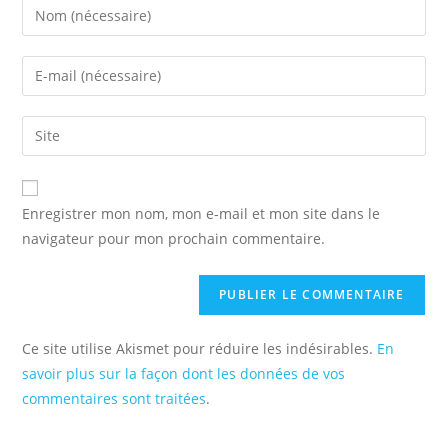
Enter
your
name
Enter
or
your
username
email
Saisir
to
address
l’URL
comment
to
de
comment
votre
Enregistrer mon nom, mon e-mail et mon site dans le
site
navigateur pour mon prochain commentaire.
(facultatif)
Ce site utilise Akismet pour réduire les indésirables.
En
savoir plus sur la façon dont les données de vos
commentaires sont traitées
.