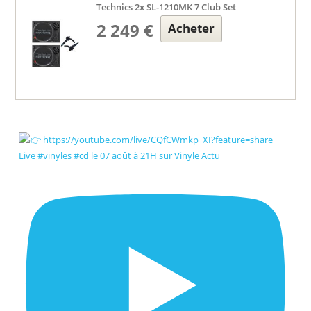
Technics 2x SL-1210MK 7 Club Set
2 249 €
Acheter
Live #vinyles #cd le 07 août à 21H sur Vinyle Actu