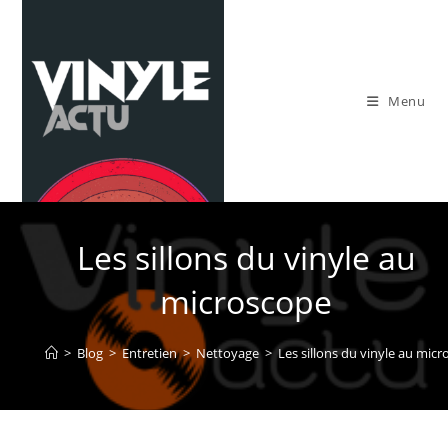
Skip
to
content
Menu
Les sillons du vinyle au
microscope
>
Blog
>
Entretien
>
Nettoyage
>
Les sillons du vinyle au mic