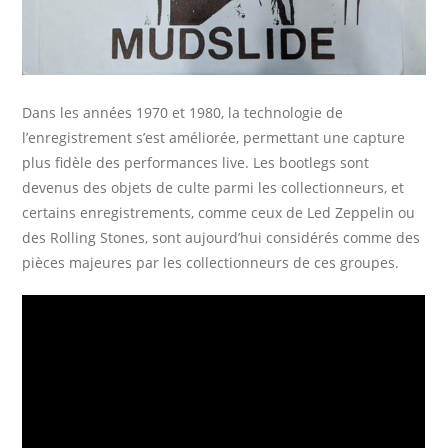
Dans les années 1970 et 1980, la technologie de
l’enregistrement s’est améliorée, permettant une capture
plus fidèle des performances live. Les bootlegs sont
devenus des objets de culte parmi les collectionneurs, et
certains enregistrements, comme ceux de Led Zeppelin ou
des Rolling Stones, sont aujourd’hui considérés comme des
pièces majeures par les collectionneurs de ces groupes.