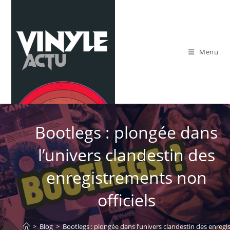
Skip
to
content
Menu
Bootlegs : plongée dans
l’univers clandestin des
enregistrements non
officiels
>
Blog
>
Bootlegs : plongée dans l’univers clandestin des enregi