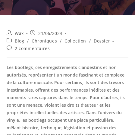
Auteur/autrice
Publication
Wax
21/06/2024
de
publiée :
Post
Blog
/
Chroniques
/
Collection
/
Dossier
la
category:
Commentaires
2 commentaires
publication :
de
la
publication :
Les bootlegs, ces enregistrements clandestins et non
autorisés, représentent un monde fascinant et complexe
de la culture musicale. Pour certains, ils sont des trésors
inestimables, offrant des performances inédites et des
moments rares capturés dans le temps. Pour d’autres, ils
sont une menace, violant les droits d’auteur et les
propriétés intellectuelles des artistes. Dans l’univers du
vinyle, les bootlegs occupent une place particulière,
mêlant histoire, technique, législation et passion des