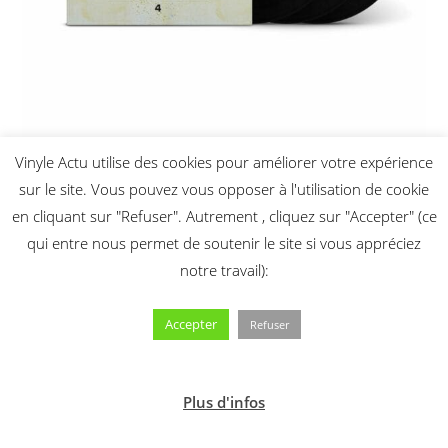
Vinyle Actu utilise des cookies pour améliorer votre expérience
Sortie vinyle Anthology 4 par The Beatles le 21
sur le site. Vous pouvez vous opposer à l'utilisation de cookie
novembre 2025
en cliquant sur "Refuser". Autrement , cliquez sur "Accepter" (ce
25/09/2025
qui entre nous permet de soutenir le site si vous appréciez
notre travail):
Accepter
Refuser
Plus d'infos