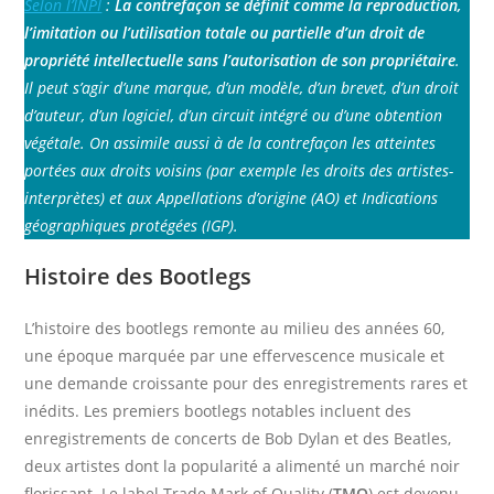
Selon l’INPI
:
La contrefaçon se définit comme la reproduction,
l’imitation ou l’utilisation totale ou partielle d’un droit de
propriété intellectuelle sans l’autorisation de son propriétaire
.
Il peut s’agir d’une marque, d’un modèle, d’un brevet, d’un droit
d’auteur, d’un logiciel, d’un circuit intégré ou d’une obtention
végétale. On assimile aussi à de la contrefaçon les atteintes
portées aux droits voisins (par exemple les droits des artistes-
interprètes) et aux Appellations d’origine (AO) et Indications
géographiques protégées (IGP).
Histoire des Bootlegs
L’histoire des bootlegs remonte au milieu des années 60,
une époque marquée par une effervescence musicale et
une demande croissante pour des enregistrements rares et
inédits. Les premiers bootlegs notables incluent des
enregistrements de concerts de Bob Dylan et des Beatles,
deux artistes dont la popularité a alimenté un marché noir
florissant. Le label Trade Mark of Quality (
TMQ
) est devenu