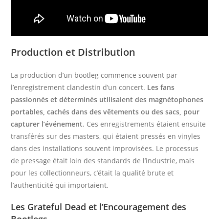
Production et Distribution
La production d’un bootleg commence souvent par
l’enregistrement clandestin d’un concert.
Les fans
passionnés et déterminés utilisaient des magnétophones
portables, cachés dans des vêtements ou des sacs, pour
capturer l’événement
. Ces enregistrements étaient ensuite
transférés sur des masters, qui étaient pressés en vinyles
dans des installations souvent improvisées. Le processus
de pressage était loin des standards de l’industrie, mais
pour les collectionneurs, c’était la qualité brute et
l’authenticité qui importaient.
Les Grateful Dead et l’Encouragement des