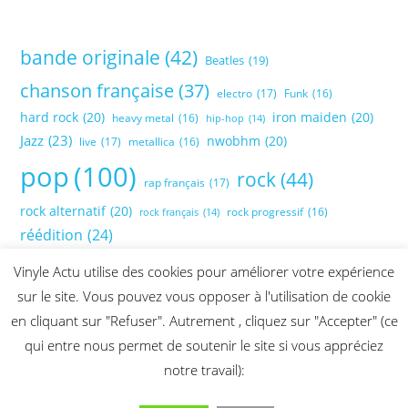
bande originale
(42)
Beatles
(19)
chanson française
(37)
electro
(17)
Funk
(16)
hard rock
(20)
iron maiden
(20)
heavy metal
(16)
hip-hop
(14)
Jazz
(23)
nwobhm
(20)
live
(17)
metallica
(16)
pop
(100)
rock
(44)
rap français
(17)
rock alternatif
(20)
rock progressif
(16)
rock français
(14)
réédition
(24)
Vinyle Actu utilise des cookies pour améliorer votre expérience
sur le site. Vous pouvez vous opposer à l'utilisation de cookie
en cliquant sur "Refuser". Autrement , cliquez sur "Accepter" (ce
qui entre nous permet de soutenir le site si vous appréciez
notre travail):