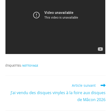
ÉTIQUETTES
:
NETTOYAGE
Read
Article suivant
more
J’ai vendu des disques vinyles à la foire aux disques
articles
de Mâcon 2026