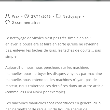
Auteur/autrice
Publication
Post
Wax
27/11/2016
Nettoyage
de
publiée :
category:
Commentaires
2 commentaires
la
de
publication :
la
publication :
Le nettoyage de vinyles n’est pas très simple en soi :
enlever la poussière et faire en sorte qu’elle ne revienne
pas, enlever les tâches de gras, les tâches de doigts … pas
simple !
Aujourd’hui nous nous penchons sur les machines
manuelles pour nettoyer les disques vinyles : par machine
manuelle, nous entendons les machines n’ayant pas de
moteur, nous traiterons ces dernières dans un autre article
(comme les Okki Nokki par exemple).
Les machines manuelles sont constituées en général d’un
bac permettant de recueillir du liquide spécial de