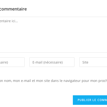
 commentaire
Enter
Saisir
your
l’URL
email
de
address
votre
on nom, mon e-mail et mon site dans le navigateur pour mon proc
to
site
comment
(facultatif)