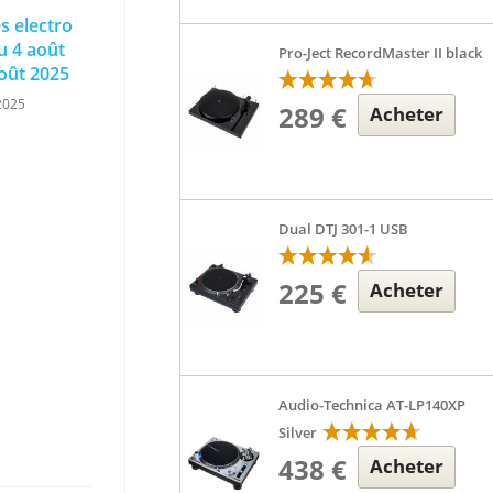
es electro
u 4 août
Pro-Ject RecordMaster II black
oût 2025
2025
289 €
Acheter
Dual DTJ 301-1 USB
225 €
Acheter
Audio-Technica AT-LP140XP
Silver
438 €
Acheter