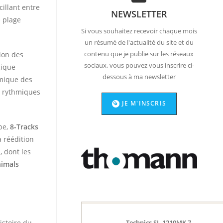
illant entre
NEWSLETTER
 plage
Si vous souhaitez recevoir chaque mois
un résumé de l'actualité du site et du
contenu que je publie sur les réseaux
tion des
sociaux, vous pouvez vous inscrire ci-
gique
dessous à ma newsletter
mique des
, rythmiques
JE M'INSCRIS
pe,
8-Tracks
a réédition
d
, dont les
imals
istoire du
Technics SL-1210MK 7