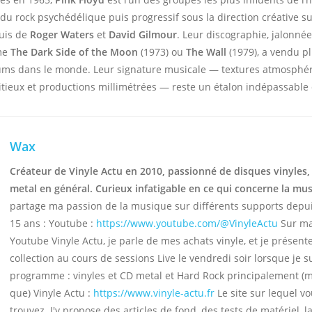
 du rock psychédélique puis progressif sous la direction créative s
puis de
Roger Waters
et
David Gilmour
. Leur discographie, jalonnée
me
The Dark Side of the Moon
(1973) ou
The Wall
(1979), a vendu p
bums dans le monde. Leur signature musicale — textures atmosphér
tieux et productions millimétrées — reste un étalon indépassable
Wax
Créateur de Vinyle Actu en 2010, passionné de disques vinyles,
metal en général. Curieux infatigable en ce qui concerne la mu
partage ma passion de la musique sur différents supports depu
15 ans : Youtube :
https://www.youtube.com/@VinyleActu
Sur ma
Youtube Vinyle Actu, je parle de mes achats vinyle, et je présen
collection au cours de sessions Live le vendredi soir lorsque je s
programme : vinyles et CD metal et Hard Rock principalement (
que) Vinyle Actu :
https://www.vinyle-actu.fr
Le site sur lequel v
trouvez. J'y propose des articles de fond, des tests de matériel, la