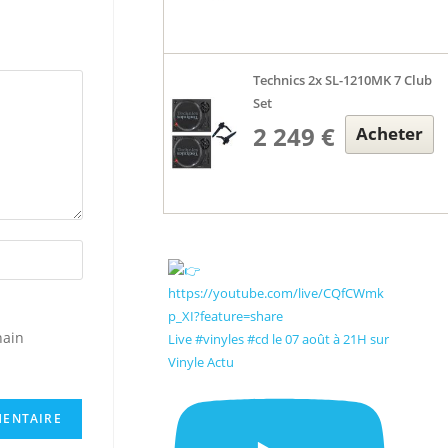
Technics 2x SL-1210MK 7 Club
Set
2 249 €
Acheter
hain
Live #vinyles #cd le 07 août à 21H sur
Vinyle Actu