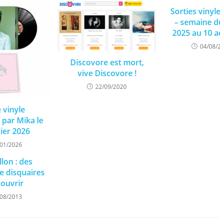
Sorties vinyl
– semaine d
2025 au 10 a
04/08/
Discovore est mort,
vive Discovore !
22/09/2020
e vinyle
 par Mika le
vier 2026
/01/2026
llon : des
de disquaires
couvrir
/08/2013