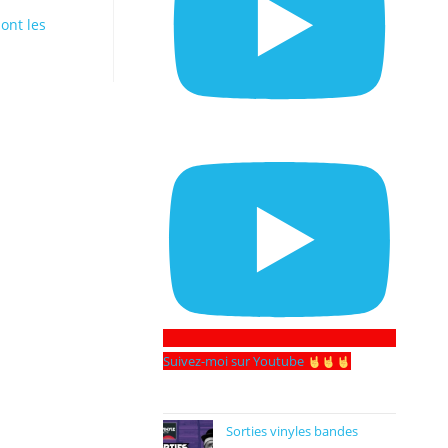
dont les
Suivez-moi sur Youtube
Sorties vinyles bandes