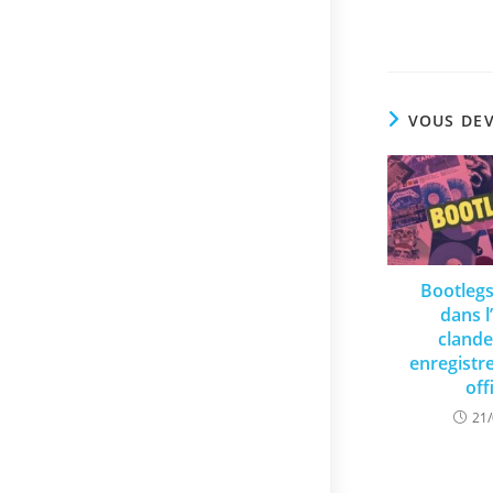
VOUS DEV
Bootlegs
dans l
clande
enregist
off
21