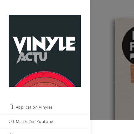
Skip
to
content
Application Vinyles
Ma chaîne Youtube