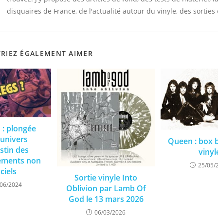
disquaires de France, de l'actualité autour du vinyle, des sorties 
RIEZ ÉGALEMENT AIMER
 : plongée
’univers
Queen : box b
stin des
vinyl
rements non
25/05/
iciels
Sortie vinyle Into
/06/2024
Oblivion par Lamb Of
God le 13 mars 2026
06/03/2026