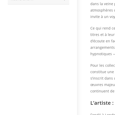
la
dans la veine 
recherche
atmosphères c
invite à un vo
Ce qui rend ce
titres et à le
d’écoute en f
arrangements 
hypnotiques — 
Pour les coll
constitue une 
s’inscrit dan
œuvres maje
continuent de 
L’artiste 
Fondé à Londr