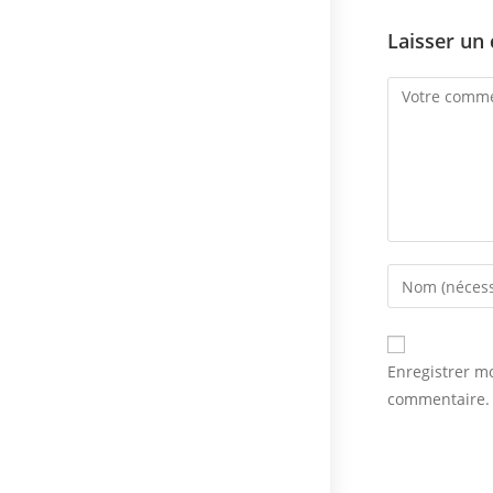
Laisser un
Comment
Enter
your
name
or
Enregistrer m
username
commentaire.
to
comment