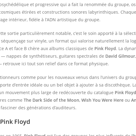
psychédélique et progressive qui a fait la renommée du groupe, osc
osmiques étirées et constructions sonores labyrinthiques. Chaque
yage intérieur, fidèle à l’ADN artistique du groupe.
tte sortie particulièrement notable, c’est le soin apporté à la sélec
ur séquençage sur vinyle, un format qui valorise naturellement la lo
ace A et face B chère aux albums classiques de
Pink Floyd
. La dyna
— nappes de synthétiseurs, guitares spectrales de
David Gilmour
retrouve ici tout son relief dans ce format physique.
ectionneurs comme pour les nouveaux venus dans l’univers du grou
porte d’entrée idéale ou un bel objet à ajouter à sa discothèque. L
s un mouvement plus large de redécouverte du catalogue
Pink Floy
ures comme
The Dark Side of the Moon
,
Wish You Were Here
ou
An
fasciner des générations d’auditeurs.
: Pink Floyd
es en 1965,
Pink Floyd
est l’un des groupes les plus influents de l’h