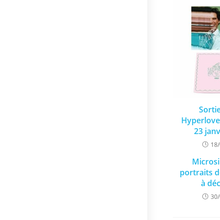
Sorti
Hyperlove
23 jan
18
Microsi
portraits 
à dé
30