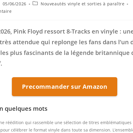
ce
blication
Post
05/06/2026
Nouveautés vinyle et sorties à paraître
bliée :
category:
s
taire
2026,
Pink Floyd
ressort
8-Tracks
en vinyle : un
 très attendue qui replonge les fans dans l’un 
 les plus fascinants de la légende britannique 
.
Precommander sur Amazon
en quelques mots
ne réédition qui rassemble une sélection de titres emblématiques
 pour célébrer le format vinyle dans toute sa dimension. L’ensemble