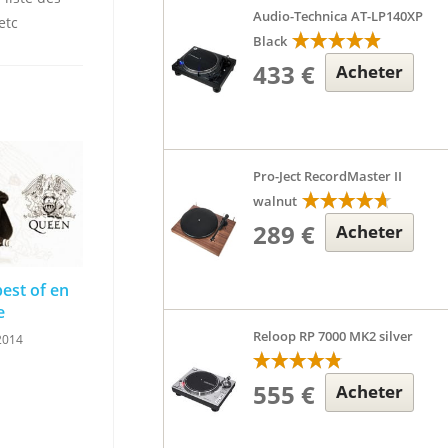
Audio-Technica AT-LP140XP
etc
Black
433 €
Acheter
Pro-Ject RecordMaster II
walnut
289 €
Acheter
est of en
e
Reloop RP 7000 MK2 silver
2014
555 €
Acheter