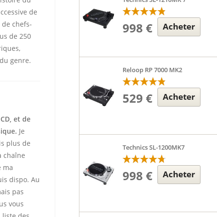
uccessive de
 de chefs-
998 €
Acheter
lus de 250
iques,
 du genre.
Reloop RP 7000 MK2
529 €
Acheter
 CD, et de
sique.
Je
is plus de
Technics SL-1200MK7
 chaîne
te ma
998 €
Acheter
uis dispo. Au
mais pas
ous vous
 liste des