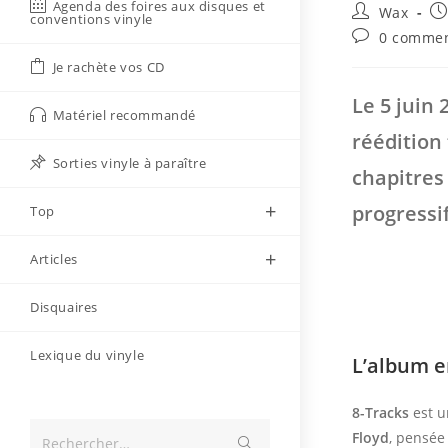
Agenda des foires aux disques et
Auteur/autri
Pu
Wax
conventions vinyle
de
pu
Commentaire
0 commen
la
de
Je rachète vos CD
publication :
la
publication :
Le 5 juin 
Matériel recommandé
réédition
Sorties vinyle à paraître
chapitres
progressif
Top
Articles
Disquaires
Lexique du vinyle
L’album 
8-Tracks
est u
Floyd
, pensée
Envoyer
Rechercher…