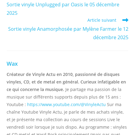
more
Sortie vinyle Unplugged par Oasis le 05 décembre
articles
2025
Article suivant
Sortie vinyle Anamorphosée par Mylène Farmer le 12
décembre 2025
Wax
Créateur de Vinyle Actu en 2010, passionné de disques
vinyles, CD, et de metal en général. Curieux infatigable en
ce qui concerne la musique.
Je partage ma passion de la
musique sur différents supports depuis plus de 15 ans :
Youtube :
https://www.youtube.com/@VinyleActu
Sur ma
chaîne Youtube Vinyle Actu, je parle de mes achats vinyle,
et je présente ma collection au cours de sessions Live le
vendredi soir lorsque je suis dispo. Au programme : vinyles
et CD metal et Hard Rock principalement (mais pas que)