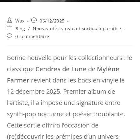
Auteur/autrice
Publication
Wax
06/12/2025
de
publiée :
Post
Blog
/
Nouveautés vinyle et sorties à paraître
la
category:
Commentaires
0 commentaire
publication :
de
la
publication :
Bonne nouvelle pour les collectionneurs : le
classique
Cendres de Lune
de
Mylène
Farmer
revient dans les bacs en vinyle le
12 décembre 2025. Premier album de
l’artiste, il a imposé une signature entre
synth-pop nocturne et poésie troublante.
Cette sortie offrira l’occasion de
(re)découvrir les prémices d’un univers