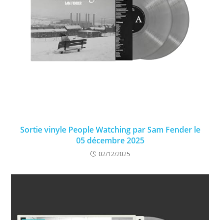
Sortie vinyle People Watching par Sam Fender le
05 décembre 2025
02/12/2025