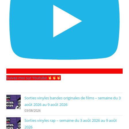
Suivez-moi sur Youtube
Sorties vinyles bandes originales de films – semaine du 3
août 2026 au 9 août 2026
03/08/2026
Sorties vinyles rap – semaine du 3 août 2026 au 9 août
2026