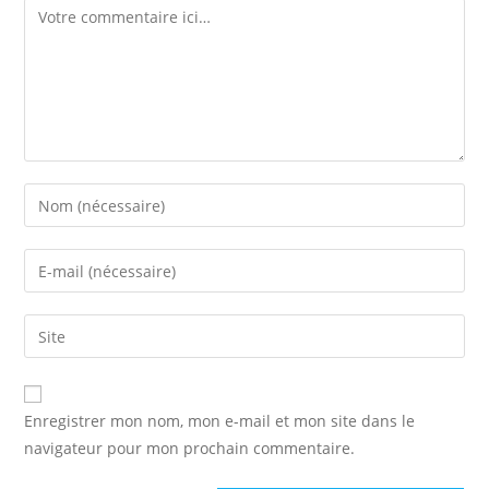
Comment
Enter
your
name
Enter
or
your
username
email
Saisir
to
address
l’URL
comment
to
de
comment
votre
Enregistrer mon nom, mon e-mail et mon site dans le
site
navigateur pour mon prochain commentaire.
(facultatif)