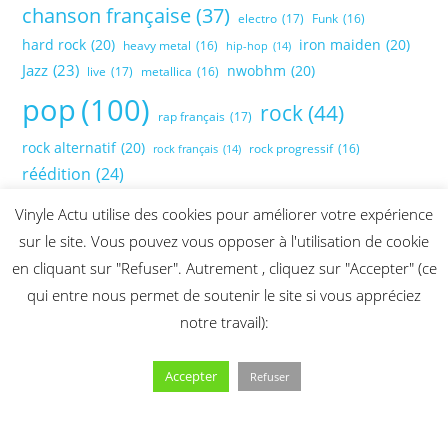
chanson française
(37)
electro
(17)
Funk
(16)
hard rock
(20)
iron maiden
(20)
heavy metal
(16)
hip-hop
(14)
Jazz
(23)
nwobhm
(20)
live
(17)
metallica
(16)
pop
(100)
rock
(44)
rap français
(17)
rock alternatif
(20)
rock progressif
(16)
rock français
(14)
réédition
(24)
Vinyle Actu utilise des cookies pour améliorer votre expérience
sur le site. Vous pouvez vous opposer à l'utilisation de cookie
en cliquant sur "Refuser". Autrement , cliquez sur "Accepter" (ce
qui entre nous permet de soutenir le site si vous appréciez
notre travail):
Accepter
Refuser