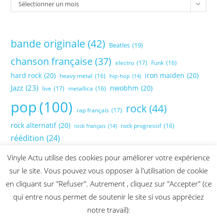
Sélectionner un mois
bande originale
(42)
Beatles
(19)
chanson française
(37)
electro
(17)
Funk
(16)
hard rock
(20)
iron maiden
(20)
heavy metal
(16)
hip-hop
(14)
Jazz
(23)
nwobhm
(20)
live
(17)
metallica
(16)
pop
(100)
rock
(44)
rap français
(17)
rock alternatif
(20)
rock progressif
(16)
rock français
(14)
réédition
(24)
Vinyle Actu utilise des cookies pour améliorer votre expérience
sur le site. Vous pouvez vous opposer à l'utilisation de cookie
en cliquant sur "Refuser". Autrement , cliquez sur "Accepter" (ce
qui entre nous permet de soutenir le site si vous appréciez
notre travail):