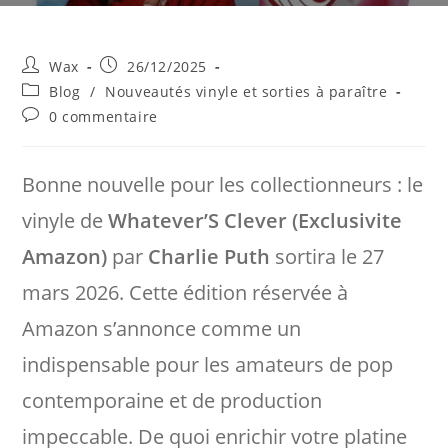
Auteur/autrice
Publication
Wax
26/12/2025
de
publiée :
Post
Blog
/
Nouveautés vinyle et sorties à paraître
la
category:
Commentaires
0 commentaire
publication :
de
la
publication :
Bonne nouvelle pour les collectionneurs : le
vinyle de
Whatever’S Clever (Exclusivite
Amazon)
par
Charlie Puth
sortira le 27
mars 2026. Cette édition réservée à
Amazon s’annonce comme un
indispensable pour les amateurs de pop
contemporaine et de production
impeccable. De quoi enrichir votre platine