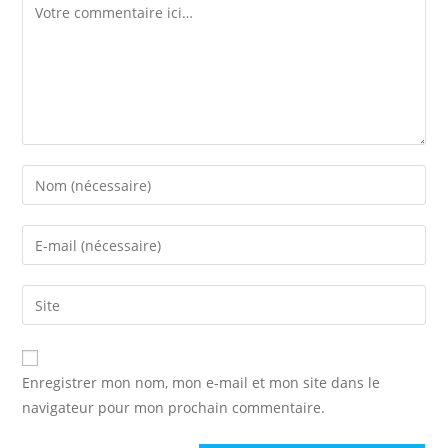
Comment
Enter
your
name
Enter
or
your
username
email
Saisir
to
address
l’URL
comment
to
de
comment
votre
Enregistrer mon nom, mon e-mail et mon site dans le
site
navigateur pour mon prochain commentaire.
(facultatif)