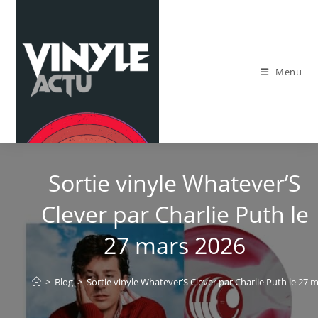
Skip
to
content
Menu
Sortie vinyle Whatever’S
Clever par Charlie Puth le
27 mars 2026
>
Blog
>
Sortie vinyle Whatever’S Clever par Charlie Puth le 27 