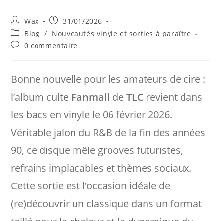
Auteur/autrice
Publication
Wax
31/01/2026
de
publiée :
Post
Blog
/
Nouveautés vinyle et sorties à paraître
la
category:
Commentaires
0 commentaire
publication :
de
la
publication :
Bonne nouvelle pour les amateurs de cire :
l’album culte
Fanmail
de
TLC
revient dans
les bacs en vinyle le 06 février 2026.
Véritable jalon du R&B de la fin des années
90, ce disque mêle grooves futuristes,
refrains implacables et thèmes sociaux.
Cette sortie est l’occasion idéale de
(re)découvrir un classique dans un format