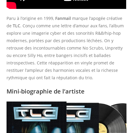
Paru à l’origine en 1999,
Fanmail
marque l’apogée créative
de
TLC
. Conçu comme une lettre d’amour aux fans, l’album
explore une imagerie cyber et des sonorités R&B/hip‑hop
modernes, portées par des productions léchées. On y
retrouve des incontournables comme No Scrubs, Unpretty
ou encore Silly Ho, entre bangers incisifs et ballades
introspectives. Cette réapparition en vinyle promet de
restituer l’ampleur des harmonies vocales et la richesse
rythmique qui ont fait la réputation du trio.
Mini-biographie de l’artiste