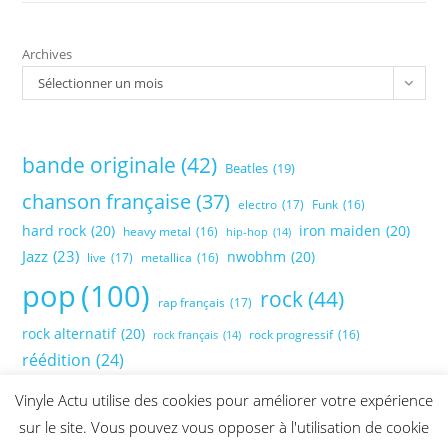
Archives
Sélectionner un mois
bande originale
(42)
Beatles
(19)
chanson française
(37)
electro
(17)
Funk
(16)
hard rock
(20)
iron maiden
(20)
heavy metal
(16)
hip-hop
(14)
Jazz
(23)
nwobhm
(20)
live
(17)
metallica
(16)
pop
(100)
rock
(44)
rap français
(17)
rock alternatif
(20)
rock progressif
(16)
rock français
(14)
réédition
(24)
Vinyle Actu utilise des cookies pour améliorer votre expérience
sur le site. Vous pouvez vous opposer à l'utilisation de cookie