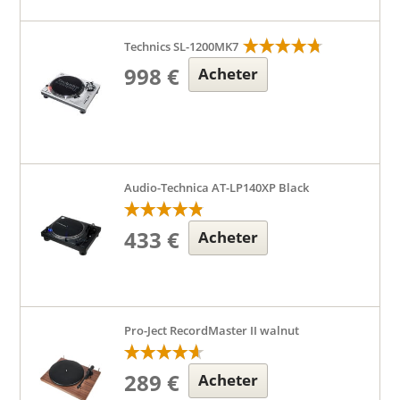
Technics SL-1200MK7
998 €
Acheter
Audio-Technica AT-LP140XP Black
433 €
Acheter
Pro-Ject RecordMaster II walnut
289 €
Acheter