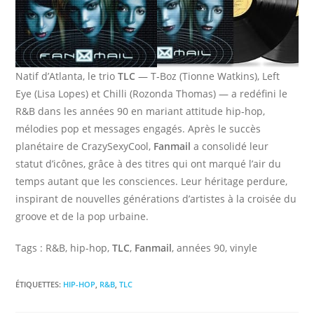
Natif d’Atlanta, le trio
TLC
— T‑Boz (Tionne Watkins), Left
Eye (Lisa Lopes) et Chilli (Rozonda Thomas) — a redéfini le
R&B dans les années 90 en mariant attitude hip‑hop,
mélodies pop et messages engagés. Après le succès
planétaire de CrazySexyCool,
Fanmail
a consolidé leur
statut d’icônes, grâce à des titres qui ont marqué l’air du
temps autant que les consciences. Leur héritage perdure,
inspirant de nouvelles générations d’artistes à la croisée du
groove et de la pop urbaine.
Tags : R&B, hip-hop,
TLC
,
Fanmail
, années 90, vinyle
ÉTIQUETTES
:
HIP-HOP
,
R&B
,
TLC