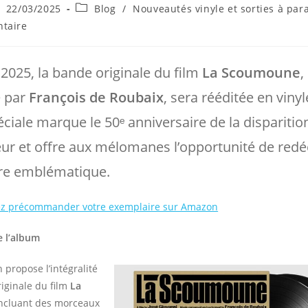
ce
blication
Post
22/03/2025
Blog
/
Nouveautés vinyle et sorties à para
bliée :
category:
s
taire
l 2025, la bande originale du film
La Scoumoune
,
 par
François de Roubaix
, sera rééditée en vinyl
éciale marque le 50ᵉ anniversaire de la disparitio
ur et offre aux mélomanes l’opportunité de redé
re emblématique.​
z précommander votre exemplaire sur Amazon
e l’album
n propose l’intégralité
iginale du film
La
incluant des morceaux