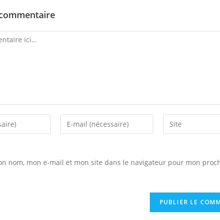
 commentaire
Enter
Saisir
your
l’URL
email
de
address
votre
on nom, mon e-mail et mon site dans le navigateur pour mon proc
to
site
comment
(facultatif)