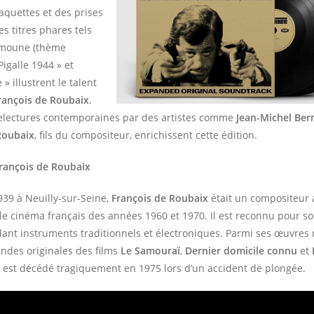
aquettes et des prises
es titres phares tels
umoune (thème
 Pigalle 1944 » et
» illustrent le talent
rançois de Roubaix
.
relectures contemporaines par des artistes comme
Jean-Michel Ber
Roubaix
, fils du compositeur, enrichissent cette édition.
rançois de Roubaix
1939 à Neuilly-sur-Seine,
François de Roubaix
était un compositeur 
le cinéma français des années 1960 et 1970. Il est reconnu pour s
lant instruments traditionnels et électroniques. Parmi ses œuvres
andes originales des films
Le Samouraï
,
Dernier domicile connu
et
Il est décédé tragiquement en 1975 lors d’un accident de plongée.​