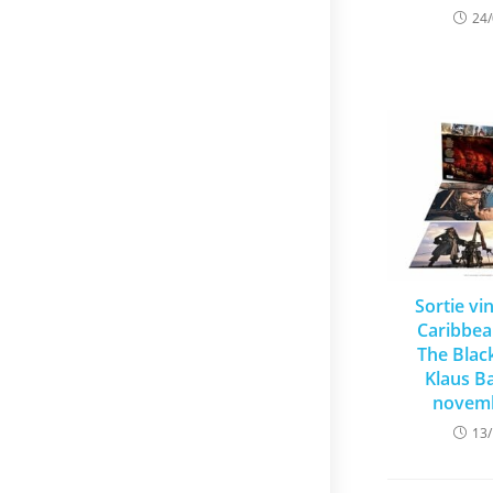
24
Sortie vi
Caribbea
The Blac
Klaus Ba
novemb
13