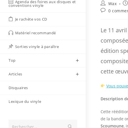
Agenda des foires aux disques et
Auteur/autri
Pu
Wax
conventions vinyle
de
pu
Commentaire
0 commen
la
de
Je rachète vos CD
publication :
la
publication :
Le 11 avri
Matériel recommandé
composée
Sorties vinyle à paraître
édition sp
composite
Top
cette œuv
Articles
Vous pouve
Disquaires
Description d
Lexique du vinyle
Cette rééditio
de la bande or
Envoyer
Scoumoune
, 
Rechercher…