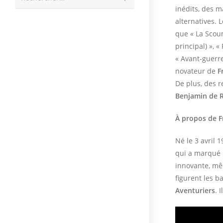
la
inédits, des m
recherche
alternatives. L
que « La Sco
principal) », «
« Avant-guerre 
novateur de
F
De plus, des 
Benjamin de 
À propos de F
Né le 3 avril 
qui a marqué 
innovante, mê
figurent les b
Aventuriers
. 