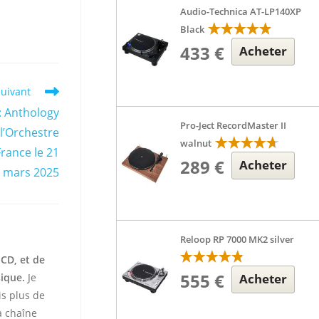
Audio-Technica AT-LP140XP
Black
433 €
Acheter
suivant
: Anthology
Pro-Ject RecordMaster II
 l’Orchestre
walnut
rance le 21
289 €
Acheter
mars 2025
Reloop RP 7000 MK2 silver
 CD, et de
555 €
Acheter
sique.
Je
is plus de
 chaîne