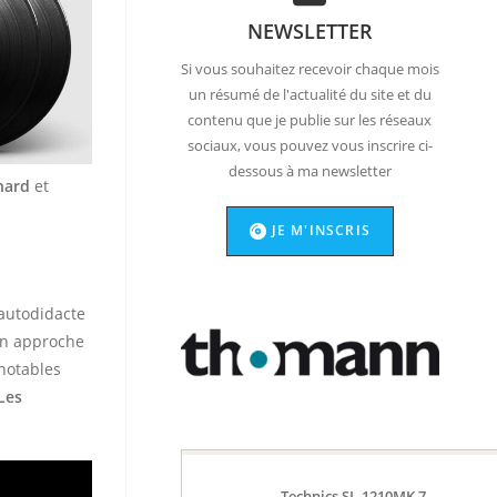
NEWSLETTER
Si vous souhaitez recevoir chaque mois
un résumé de l'actualité du site et du
contenu que je publie sur les réseaux
sociaux, vous pouvez vous inscrire ci-
dessous à ma newsletter
nard
et
JE M'INSCRIS
autodidacte
on approche
 notables
Les
Technics SL-1210MK 7