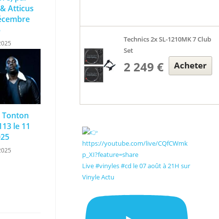
& Atticus
décembre
5
Technics 2x SL-1210MK 7 Club
2025
Set
2 249 €
Acheter
e Tonton
113 le 11
025
2025
Live #vinyles #cd le 07 août à 21H sur
Vinyle Actu