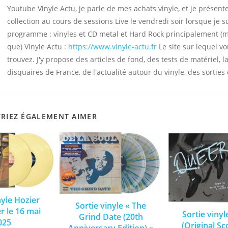
Youtube Vinyle Actu, je parle de mes achats vinyle, et je présen
collection au cours de sessions Live le vendredi soir lorsque je s
programme : vinyles et CD metal et Hard Rock principalement (
que) Vinyle Actu :
https://www.vinyle-actu.fr
Le site sur lequel v
trouvez. J'y propose des articles de fond, des tests de matériel, la
disquaires de France, de l'actualité autour du vinyle, des sorties 
RIEZ ÉGALEMENT AIMER
nyle Hozier
Sortie vinyle « The
r le 16 mai
Sortie viny
Grind Date (20th
025
(Original Sc