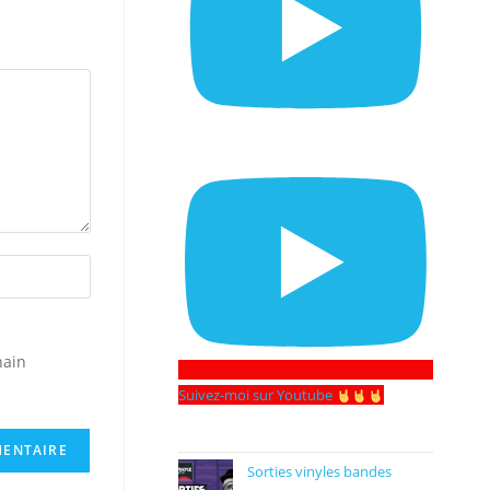
hain
Suivez-moi sur Youtube
Sorties vinyles bandes