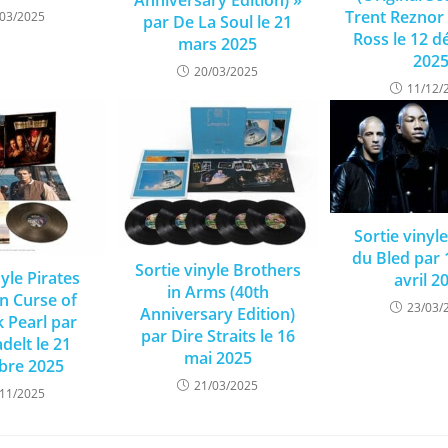
Anniversary Edition) »
Trent Reznor 
/03/2025
par De La Soul le 21
Ross le 12 
mars 2025
202
20/03/2025
11/12/
Sortie vinyl
du Bled par 
Sortie vinyle Brothers
nyle Pirates
avril 2
in Arms (40th
n Curse of
23/03/
Anniversary Edition)
k Pearl par
par Dire Straits le 16
delt le 21
mai 2025
re 2025
21/03/2025
/11/2025