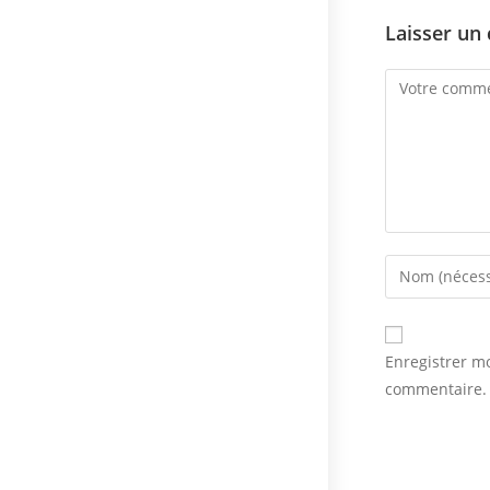
Laisser un
Comment
Enter
your
name
or
Enregistrer m
username
commentaire.
to
comment