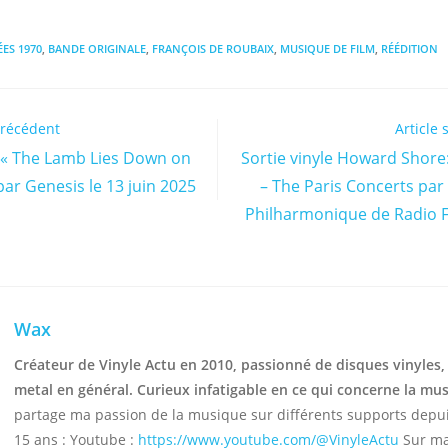
ES 1970​
,
BANDE ORIGINALE
,
FRANÇOIS DE ROUBAIX
,
MUSIQUE DE FILM
,
RÉÉDITION
précédent
Article 
e « The Lamb Lies Down on
Sortie vinyle Howard Shore
ar Genesis le 13 juin 2025
– The Paris Concerts par
Philharmonique de Radio F
Wax
Créateur de Vinyle Actu en 2010, passionné de disques vinyles,
metal en général. Curieux infatigable en ce qui concerne la mu
partage ma passion de la musique sur différents supports depu
15 ans : Youtube :
https://www.youtube.com/@VinyleActu
Sur ma