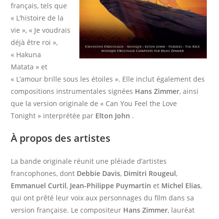
français, tels que
« L’histoire de la
vie », « Je voudrais
déjà être roi »,
« Hakuna
Matata » et
« L’amour brille sous les étoiles ». Elle inclut également des
compositions instrumentales signées
Hans Zimmer
, ainsi
que la version originale de « Can You Feel the Love
Tonight » interprétée par
Elton John
.​
À propos des artistes
La bande originale réunit une pléiade d’artistes
francophones, dont
Debbie Davis
,
Dimitri Rougeul
,
Emmanuel Curtil
,
Jean-Philippe Puymartin
et
Michel Elias
,
qui ont prêté leur voix aux personnages du film dans sa
version française. Le compositeur
Hans Zimmer
, lauréat