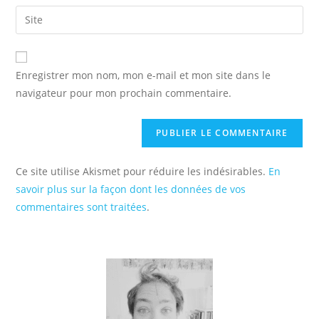
email
Saisir
to
address
l’URL
comment
to
de
comment
votre
Enregistrer mon nom, mon e-mail et mon site dans le
site
navigateur pour mon prochain commentaire.
(facultatif)
Ce site utilise Akismet pour réduire les indésirables.
En
savoir plus sur la façon dont les données de vos
commentaires sont traitées
.