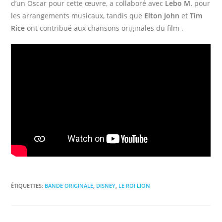
d’un Oscar pour cette œuvre, a collaboré avec
Lebo M.
pour
les arrangements musicaux, tandis que
Elton John
et
Tim
Rice
ont contribué aux chansons originales du film .​
ÉTIQUETTES
:
BANDE ORIGINALE
,
DISNEY
,
LE ROI LION