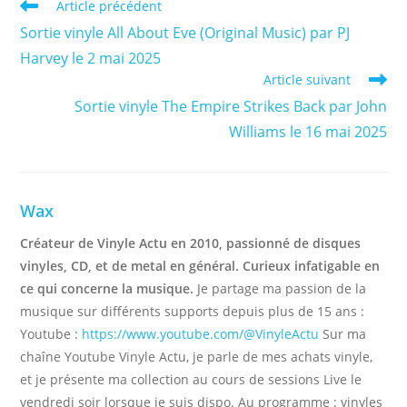
Read
Article précédent
more
Sortie vinyle All About Eve (Original Music) par PJ
articles
Harvey le 2 mai 2025
Article suivant
Sortie vinyle The Empire Strikes Back par John
Williams le 16 mai 2025
Wax
Créateur de Vinyle Actu en 2010, passionné de disques
vinyles, CD, et de metal en général. Curieux infatigable en
ce qui concerne la musique.
Je partage ma passion de la
musique sur différents supports depuis plus de 15 ans :
Youtube :
https://www.youtube.com/@VinyleActu
Sur ma
chaîne Youtube Vinyle Actu, je parle de mes achats vinyle,
et je présente ma collection au cours de sessions Live le
vendredi soir lorsque je suis dispo. Au programme : vinyles