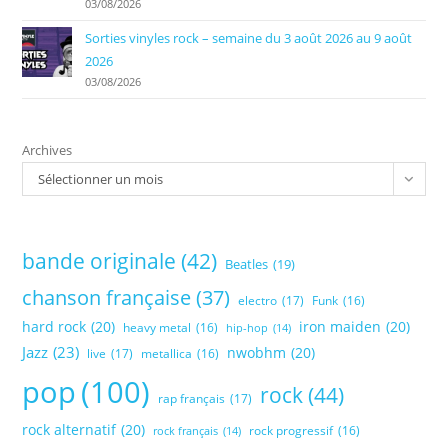
03/08/2026
Sorties vinyles rock – semaine du 3 août 2026 au 9 août
2026
03/08/2026
Archives
Sélectionner un mois
bande originale
(42)
Beatles
(19)
chanson française
(37)
electro
(17)
Funk
(16)
hard rock
(20)
iron maiden
(20)
heavy metal
(16)
hip-hop
(14)
Jazz
(23)
nwobhm
(20)
live
(17)
metallica
(16)
pop
(100)
rock
(44)
rap français
(17)
rock alternatif
(20)
rock progressif
(16)
rock français
(14)