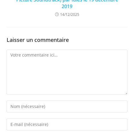
2019
14/12/2025
Laisser un commentaire
Comment
Enter
your
name
Enter
or
your
username