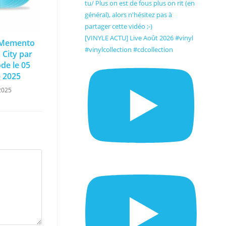
[VINYLE ACTU] Live Août 2026 #vinyl
e Memento
#vinylcollection #cdcollection
 City par
e le 05
 2025
2025