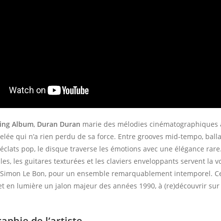
ing Album
,
Duran Duran
marie des mélodies cinématographiques 
elée qui n’a rien perdu de sa force. Entre grooves mid-tempo, ball
éclats pop, le disque traverse les émotions avec une élégance rare.
es, les guitares texturées et les claviers enveloppants servent la v
 Simon Le Bon, pour un ensemble remarquablement intemporel. C
t en lumière un jalon majeur des années 1990, à (re)découvrir sur
aphie de l’artiste