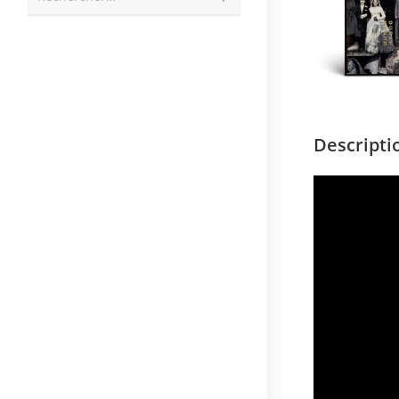
la
recherche
Descripti