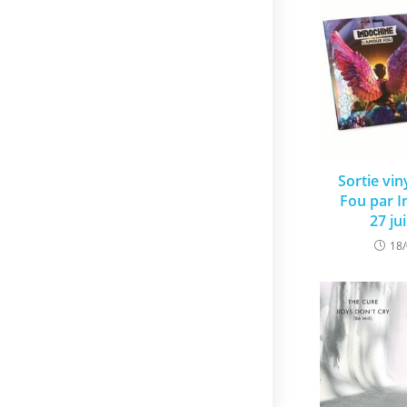
Sortie vi
Fou par I
27 ju
18