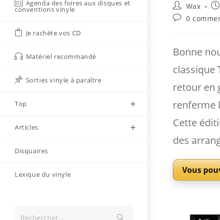
Agenda des foires aux disques et
Auteur/autri
Pu
Wax
conventions vinyle
de
pu
Commentaire
0 commen
la
de
Je rachète vos CD
publication :
la
publication :
Bonne nouv
Matériel recommandé
classique
Sorties vinyle à paraître
retour en 
renferme 
Top
Cette édit
Articles
des arran
Disquaires
Vous pou
Lexique du vinyle
Envoyer
Rechercher…