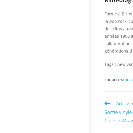
Formé à Birm
la pop rock, c
des clips aud
années 1990 
collaboration
générations d’
Tags : new wa
ÉTIQUETTES
:
DUR
Read
Article 
more
Sortie vinyl
articles
Cure le 24 av