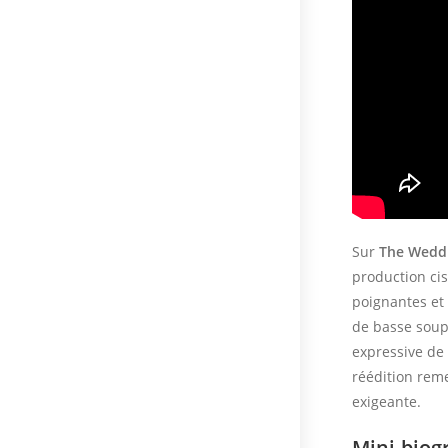
Sur
The Wedd
production cis
poignantes et 
de basse soupl
expressive de
réédition reme
exigeante.
Mini-biogr