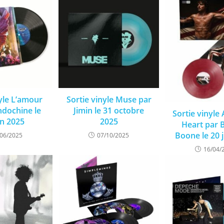
nyle L’amour
Sortie vinyle Muse par
ndochine le
Jimin le 31 octobre
Sortie vinyle
in 2025
2025
Heart par 
Boone le 20 j
/06/2025
07/10/2025
16/04/