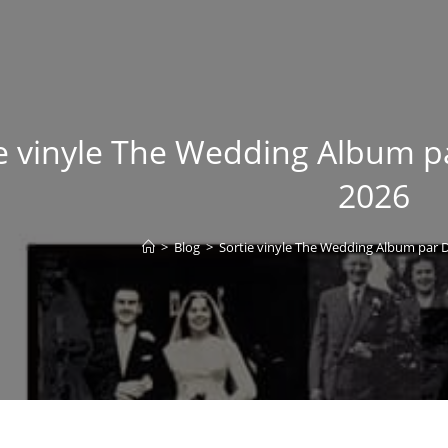
e vinyle The Wedding Album pa
2026
>
Blog
>
Sortie vinyle The Wedding Album par D