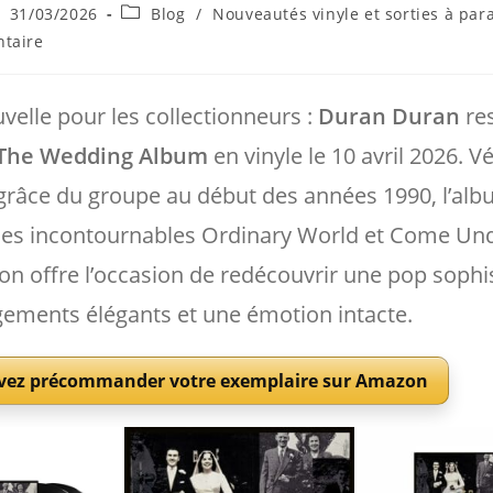
ce
blication
Post
31/03/2026
Blog
/
Nouveautés vinyle et sorties à para
bliée :
category:
s
taire
elle pour les collectionneurs :
Duran Duran
re
The Wedding Album
en vinyle le 10 avril 2026. Vé
grâce du groupe au début des années 1990, l’al
les incontournables Ordinary World et Come Un
ion offre l’occasion de redécouvrir une pop sophi
gements élégants et une émotion intacte.
vez précommander votre exemplaire sur Amazon