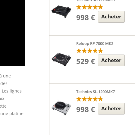
998 €
Acheter
Reloop RP 7000 MK2
529 €
Acheter
à une
ades
 Les lignes
Technics SL-1200MK7
oix
ette
998 €
Acheter
 une platine