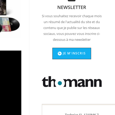
NEWSLETTER
Si vous souhaitez recevoir chaque mois
un résumé de l'actualité du site et du
contenu que je publie sur les réseaux
sociaux, vous pouvez vous inscrire ci-
dessous à ma newsletter
JE M'INSCRIS
Technics SL-1210MK 7