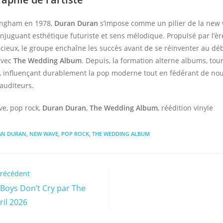
ingham en 1978,
Duran Duran
s’impose comme un pilier de la new 
onjuguant esthétique futuriste et sens mélodique. Propulsé par l’è
acieux, le groupe enchaîne les succès avant de se réinventer au dé
avec
The Wedding Album
. Depuis, la formation alterne albums, tou
s, influençant durablement la pop moderne tout en fédérant de nou
auditeurs.
ve, pop rock,
Duran Duran
,
The Wedding Album
, réédition vinyle
AN DURAN
,
NEW WAVE
,
POP ROCK
,
THE WEDDING ALBUM
précédent
e Boys Don’t Cry par The
ril 2026