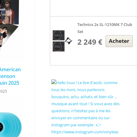
Technics 2x SL-1210MK 7 Club
Set
2 249 €
Acheter
 American
Benson
uin 2025​
2025