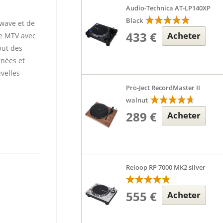
Audio-Technica AT-LP140XP
Black
wave et de
433 €
Acheter
re MTV avec
but des
rnées et
velles
Pro-Ject RecordMaster II
walnut
289 €
Acheter
Reloop RP 7000 MK2 silver
555 €
Acheter