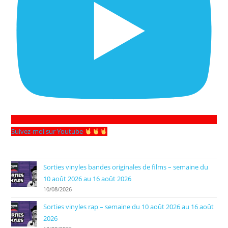
Suivez-moi sur Youtube
Sorties vinyles bandes originales de films – semaine du
10 août 2026 au 16 août 2026
10/08/2026
Sorties vinyles rap – semaine du 10 août 2026 au 16 août
2026