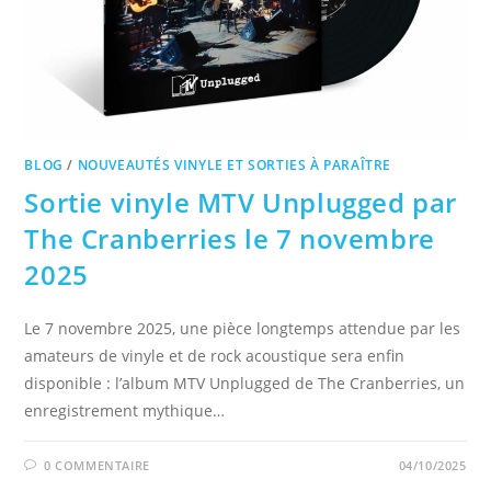
BLOG
/
NOUVEAUTÉS VINYLE ET SORTIES À PARAÎTRE
Sortie vinyle MTV Unplugged par
The Cranberries le 7 novembre
2025
Le 7 novembre 2025, une pièce longtemps attendue par les
amateurs de vinyle et de rock acoustique sera enfin
disponible : l’album MTV Unplugged de The Cranberries, un
enregistrement mythique…
0 COMMENTAIRE
04/10/2025