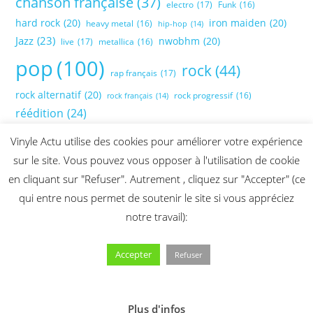
chanson française
(37)
electro
(17)
Funk
(16)
hard rock
(20)
iron maiden
(20)
heavy metal
(16)
hip-hop
(14)
Jazz
(23)
nwobhm
(20)
live
(17)
metallica
(16)
pop
(100)
rock
(44)
rap français
(17)
rock alternatif
(20)
rock progressif
(16)
rock français
(14)
réédition
(24)
Vinyle Actu utilise des cookies pour améliorer votre expérience
sur le site. Vous pouvez vous opposer à l'utilisation de cookie
en cliquant sur "Refuser". Autrement , cliquez sur "Accepter" (ce
qui entre nous permet de soutenir le site si vous appréciez
notre travail):
Accepter
Refuser
Plus d'infos