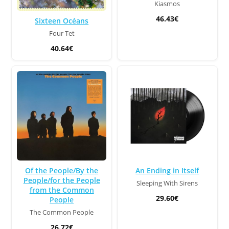
Kiasmos
46.43€
Sixteen Océans
Four Tet
40.64€
Of the People/By the
An Ending in Itself
People/for the People
Sleeping With Sirens
from the Common
29.60€
People
The Common People
26.72€