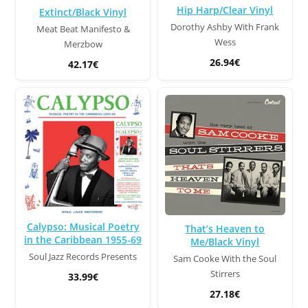
Hip Harp/Clear Vinyl
Extinct/Black Vinyl
Dorothy Ashby With Frank
Meat Beat Manifesto &
Wess
Merzbow
26.94€
42.17€
Calypso: Musical Poetry
That’s Heaven to
in the Caribbean 1955-69
Me/Black Vinyl
Soul Jazz Records Presents
Sam Cooke With the Soul
Stirrers
33.99€
27.18€