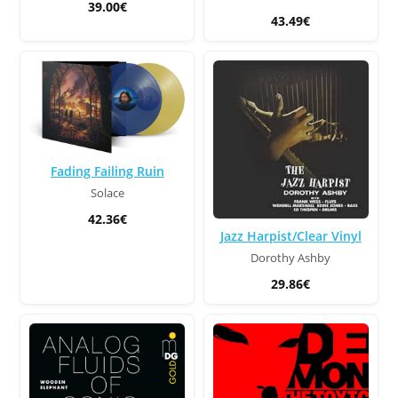
39.00€
43.49€
Fading Failing Ruin
Solace
42.36€
Jazz Harpist/Clear Vinyl
Dorothy Ashby
29.86€