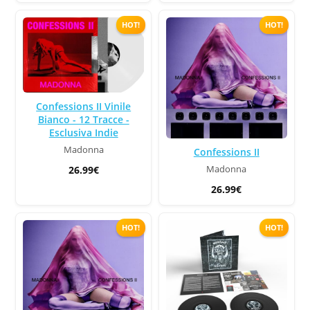
HOT!
HOT!
Confessions II Vinile
Bianco - 12 Tracce -
Esclusiva Indie
Madonna
Confessions II
26.99€
Madonna
26.99€
HOT!
HOT!