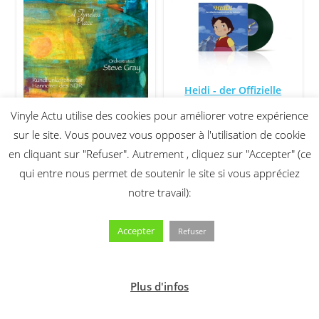
Heidi - der Offizielle
Soundtrack aus der
A Timeless Place
Vinyle Actu utilise des cookies pour améliorer votre expérience
Kultserie
Winstone, Norma & Norma
sur le site. Vous pouvez vous opposer à l'utilisation de cookie
Heidi
Winstone
en cliquant sur "Refuser". Autrement , cliquez sur "Accepter" (ce
32.19€
31.99€
qui entre nous permet de soutenir le site si vous appréciez
notre travail):
Accepter
Refuser
Plus d'infos