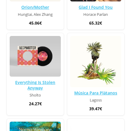
Orion/Mother
Glad I Found You
Hungtai, Alex Zhang
Horace Parlan
45.06€
65.32€
Everything Is Stolen
Anyway
Música Para Plátanos
Sholto
Lagoss
24.27€
39.47€