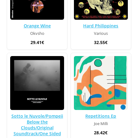
Hard Philippines
Orange Wine
Various
Okvsho
32.55€
29.41€
Repetitions Ep
Sotto le Nuvole/Pompeii
Below the
Joe Milli
Clouds/Original
28.42€
Soundtrack/One Sided