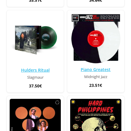
35.51€
34.64€
Piano Greatest
Hulders Ritual
Midnight Jazz
Slagmaur
23.51€
37.50€