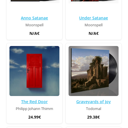
Anno Satanae
Under Satanae
Moonspell
Moonspell
N/A€
N/A€
The Red Door
Graveyards of Joy
Philipp Johann Thimm
Todomal
24.99€
29.38€