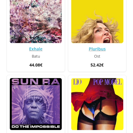
Exhale
Pluribus
Batu
Ost
44.08€
52.42€