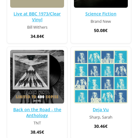
Live at BBC 1973/Clear
Science Fiction
Vinyl
Brand New
Bill Withers
50.08€
34.84€
Back on the Road - the
Deja Vu
Anthology
Sharp, Sarah
TNT
30.46€
38.45€