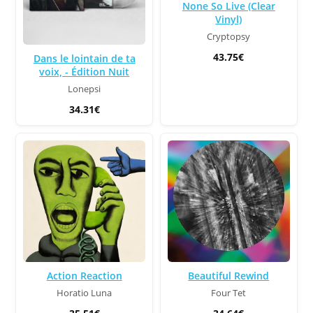
None So Live (Clear
Vinyl)
Cryptopsy
43.75€
Dans le lointain de ta
voix, - Édition Nuit
Lonepsi
34.31€
Action Reaction
Beautiful Rewind
Horatio Luna
Four Tet