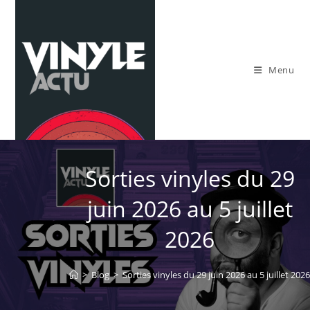
Skip
to
content
Menu
Sorties vinyles du 29
juin 2026 au 5 juillet
2026
>
Blog
>
Sorties vinyles du 29 juin 2026 au 5 juillet 2026