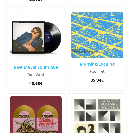
Morning/Evening
Give Me All Your Love
Four Tet
Don West
35.94€
40.68€