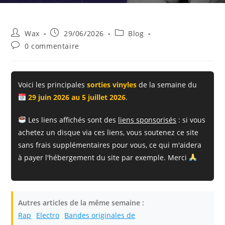
Auteur/autrice
Publication
Post
Wax
29/06/2026
Blog
de
publiée :
category:
Commentaires
0 commentaire
la
de
publication :
la
publication :
Voici les principales
sorties vinyles
de la semaine du
29 juin 2026 au 5 juillet 2026
.
Les liens affichés sont des
liens sponsorisés
: si vous
achetez un disque via ces liens, vous soutenez ce site
sans frais supplémentaires pour vous, ce qui m'aidera
à payer l'hébergement du site par exemple. Merci
Autres articles de la même semaine :
Rap
Electro
Bandes originales de