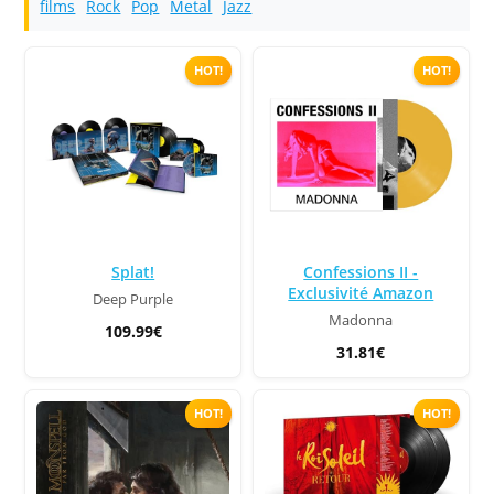
films
Rock
Pop
Metal
Jazz
HOT!
HOT!
Splat!
Confessions II -
Exclusivité Amazon
Deep Purple
Madonna
109.99€
31.81€
HOT!
HOT!