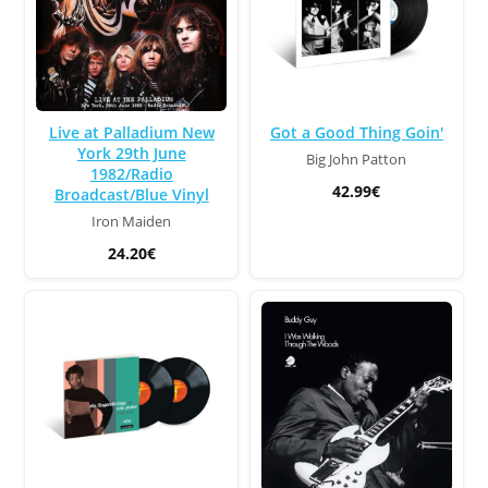
Live at Palladium New
Got a Good Thing Goin'
York 29th June
Big John Patton
1982/Radio
42.99€
Broadcast/Blue Vinyl
Iron Maiden
24.20€