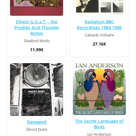
Elitest G.O.a.T. - the
Radiation BBC
Prodigy Acid Thunder
Recordings 1984 1986
Remix
Cabaret Voltaire
Sleaford Mods
27.16€
11.99€
The Secret Language of
Damaged
Birds
Ghost Dubs
Ian Anderson