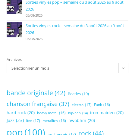
Sorties vinyles pop – semaine du 3 août 2026 au 9 août
2026
03/08/2026
Sorties vinyles rock – semaine du 3 août 2026 au 9 août
2026
03/08/2026
Archives
Sélectionner un mois
bande originale
(42)
Beatles
(19)
chanson française
(37)
electro
(17)
Funk
(16)
hard rock
(20)
iron maiden
(20)
heavy metal
(16)
hip-hop
(14)
Jazz
(23)
nwobhm
(20)
live
(17)
metallica
(16)
pop
(100)
rock
(44)
rap français
(17)