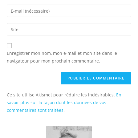
name
Enter
or
your
username
email
Saisir
to
address
l’URL
comment
to
de
comment
votre
Enregistrer mon nom, mon e-mail et mon site dans le
site
navigateur pour mon prochain commentaire.
(facultatif)
Ce site utilise Akismet pour réduire les indésirables.
En
savoir plus sur la façon dont les données de vos
commentaires sont traitées
.