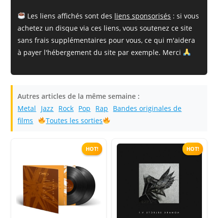
Les liens affichés sont des
liens sponsorisés
: si vous
achetez un disque via ces liens, vous soutenez ce site
sans frais supplémentaires pour vous, ce qui m'aidera
à payer l'hébergement du site par exemple. Merci
Autres articles de la même semaine :
Metal
Jazz
Rock
Pop
Rap
Bandes originales de
films
Toutes les sorties
HOT!
HOT!