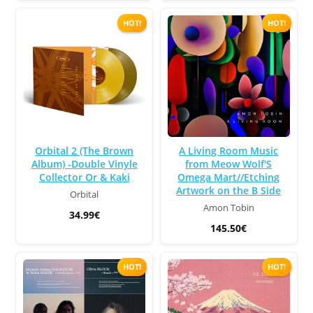
HOT!
HOT!
Orbital 2 (The Brown
A Living Room Music
Album) -Double Vinyle
from Meow Wolf'S
Collector Or & Kaki
Omega Mart//Etching
Artwork on the B Side
Orbital
Amon Tobin
34.99€
145.50€
HOT!
HOT!