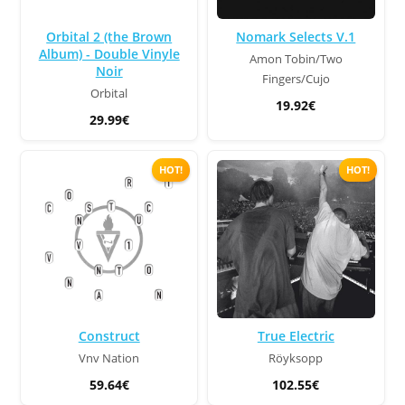
Orbital 2 (the Brown
Nomark Selects V.1
Album) - Double Vinyle
Amon Tobin/Two
Noir
Fingers/Cujo
Orbital
19.92€
29.99€
HOT!
HOT!
Construct
True Electric
Vnv Nation
Röyksopp
59.64€
102.55€