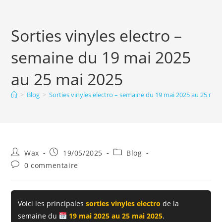
Sorties vinyles electro –
semaine du 19 mai 2025
au 25 mai 2025
>
Blog
>
Sorties vinyles electro – semaine du 19 mai 2025 au 25 mai
Auteur/autrice
Publication
Post
Wax
19/05/2025
Blog
de
publiée :
category:
Commentaires
0 commentaire
la
de
publication :
la
publication :
Voici les principales
sorties vinyles electro
de la
semaine du
19 mai 2025 au 25 mai 2025
.