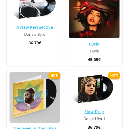
A New Perspective
Donald Byrd
36.79€
Lucía
Lucía
45.05€
HOT!
HOT!
Slow Drag
Donald Byrd
36.79€
The Jewel in the Lotus