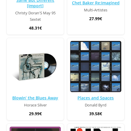
Same But Different
Chet Baker Re:Imagined
[Import]
Multi-Artistes
Christy Doran'S May 95
27.99€
Sextet
48.31€
Blowin’ the Blues Away
Places and Spaces
Horace Silver
Donald Byrd
29.99€
39.58€