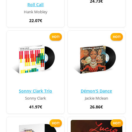
24.73€
Roll Call
Hank Mobley
22.07€
HOT!
HOT!
Sonny Clark Trio
Démon'S Dance
Sonny Clark
Jackie Mclean
41.97€
26.86€
HOT!
HOT!