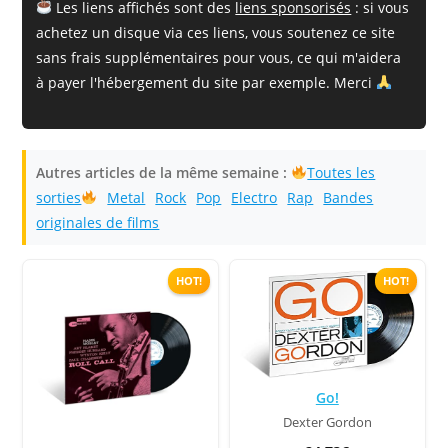
Les liens affichés sont des
liens sponsorisés
: si vous
achetez un disque via ces liens, vous soutenez ce site
sans frais supplémentaires pour vous, ce qui m'aidera
à payer l'hébergement du site par exemple. Merci
Autres articles de la même semaine :
Toutes les
sorties
Metal
Rock
Pop
Electro
Rap
Bandes
originales de films
HOT!
HOT!
Go!
Dexter Gordon