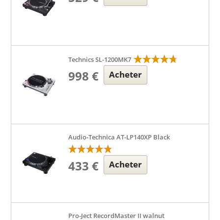
Technics SL-1200MK7
998 €
Acheter
Audio-Technica AT-LP140XP Black
433 €
Acheter
Pro-Ject RecordMaster II walnut