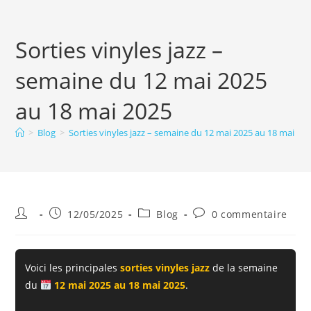
Sorties vinyles jazz –
semaine du 12 mai 2025
au 18 mai 2025
>
Blog
>
Sorties vinyles jazz – semaine du 12 mai 2025 au 18 mai 20
Auteur/autrice
Publication
Post
Commentaires
12/05/2025
Blog
0 commentaire
de
publiée :
category:
de
la
la
publication :
publication :
Voici les principales
sorties vinyles jazz
de la semaine
du
12 mai 2025 au 18 mai 2025
.