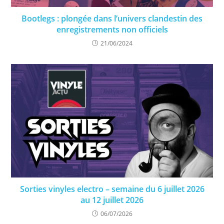
Bootlegs : plongée dans l’univers clandestin des
enregistrements non officiels
21/06/2024
Sorties vinyles electro – semaine du 6 juillet 2026
au 12 juillet 2026
06/07/2026