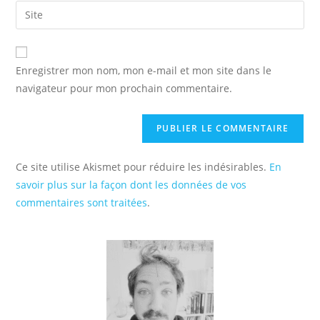
email
Saisir
to
address
l’URL
comment
to
de
comment
votre
Enregistrer mon nom, mon e-mail et mon site dans le
site
navigateur pour mon prochain commentaire.
(facultatif)
Ce site utilise Akismet pour réduire les indésirables.
En
savoir plus sur la façon dont les données de vos
commentaires sont traitées
.