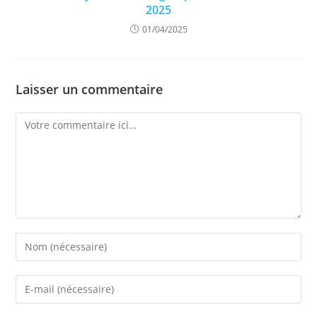
2025
01/04/2025
Laisser un commentaire
Comment
Enter
your
name
Enter
or
your
username