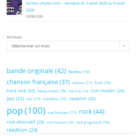
Sorties vinyles rock – semaine du 3 août 2026 au 9 août
2026
03/08/2026
Archives
Sélectionner un mois
bande originale
(42)
Beatles
(19)
chanson française
(37)
electro
(17)
Funk
(16)
hard rock
(20)
iron maiden
(20)
heavy metal
(16)
hip-hop
(14)
Jazz
(23)
nwobhm
(20)
live
(17)
metallica
(16)
pop
(100)
rock
(44)
rap français
(17)
rock alternatif
(20)
rock progressif
(16)
rock français
(14)
réédition
(24)