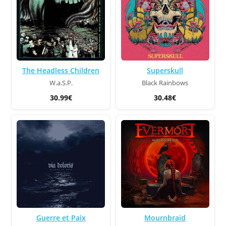
The Headless Children
Superskull
W.a.S.P.
Black Rainbows
30.99€
30.48€
Guerre et Paix
Mournbraid