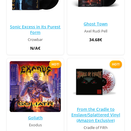
Ghost Town
Sonic Excess in Its Purest
Axel Rudi Pell
Form
34.68€
Crowbar
N/A€
HOT!
HOT!
From the Cradle to
Enslave/Splattered Vinyl
Goliath
(Amazon Exclusive)
Exodus
Cradle of Filth