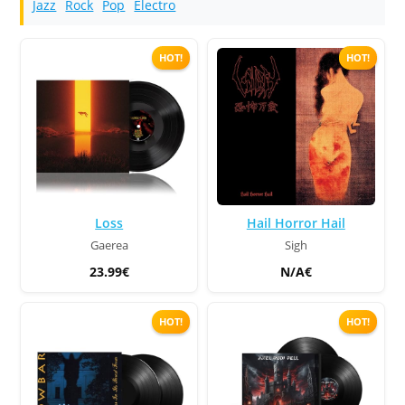
Jazz
Rock
Pop
Electro
HOT!
HOT!
Loss
Hail Horror Hail
Gaerea
Sigh
23.99€
N/A€
HOT!
HOT!