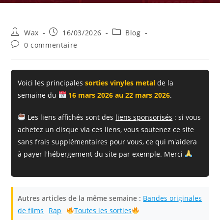
Auteur/autrice
Publication
Post
Wax
16/03/2026
Blog
de
publiée :
category:
Commentaires
0 commentaire
la
de
publication :
la
publication :
Voici les principales
sorties vinyles metal
de la
semaine du
16 mars 2026 au 22 mars 2026
.
Les liens affichés sont des
liens sponsorisés
: si vous
achetez un disque via ces liens, vous soutenez ce site
sans frais supplémentaires pour vous, ce qui m'aidera
à payer l'hébergement du site par exemple. Merci
Autres articles de la même semaine :
Bandes originales
de films
Rap
Toutes les sorties