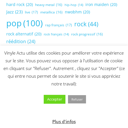
hard rock
(20)
iron maiden
(20)
heavy metal
(16)
hip-hop
(14)
Jazz
(23)
nwobhm
(20)
live
(17)
metallica
(16)
pop
(100)
rock
(44)
rap français
(17)
rock alternatif
(20)
rock progressif
(16)
rock français
(14)
réédition
(24)
Vinyle Actu utilise des cookies pour améliorer votre expérience
sur le site. Vous pouvez vous opposer à l'utilisation de cookie
en cliquant sur "Refuser". Autrement , cliquez sur "Accepter" (ce
qui entre nous permet de soutenir le site si vous appréciez
notre travail):
Accepter
Refuser
Plus d'infos