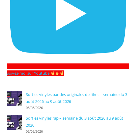
Suivez-moi sur Youtube
Sorties vinyles bandes originales de films – semaine du 3
août 2026 au 9 août 2026
03/08/2026
Sorties vinyles rap – semaine du 3 août 2026 au 9 août
2026
03/08/2026