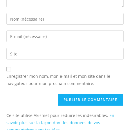
Enter
your
name
Enter
or
your
username
email
Saisir
to
address
l’URL
comment
to
de
comment
votre
Enregistrer mon nom, mon e-mail et mon site dans le
site
navigateur pour mon prochain commentaire.
(facultatif)
Ce site utilise Akismet pour réduire les indésirables.
En
savoir plus sur la façon dont les données de vos
commentaires sont traitées
.