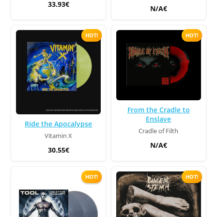
33.93€
N/A€
HOT!
HOT!
From the Cradle to
Enslave
Ride the Apocalypse
Cradle of Filth
Vitamin X
N/A€
30.55€
HOT!
HOT!