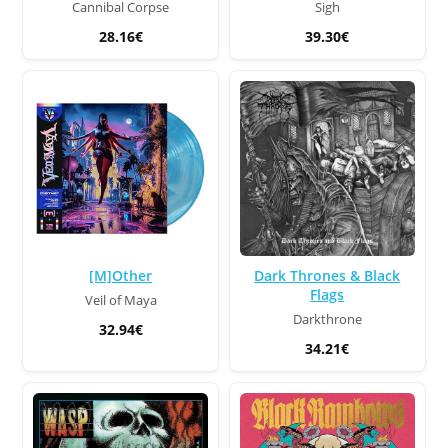
Cannibal Corpse
Sigh
28.16€
39.30€
[M]Other
Dark Thrones & Black
Flags
Veil of Maya
Darkthrone
32.94€
34.21€