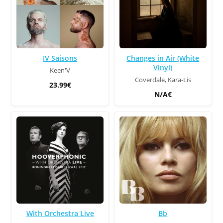
IV Saisons
Changes in Air (White
Vinyl)
Keen'V
Coverdale, Kara-Lis
23.99€
N/A€
With Orchestra Live
Bb