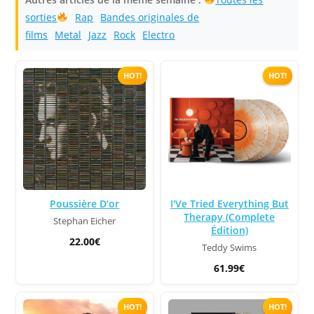
sorties
Rap
Bandes originales de
films
Metal
Jazz
Rock
Electro
HOT!
HOT!
Poussière D’or
I'Ve Tried Everything But
Therapy (Complete
Stephan Eicher
Édition)
22.00€
Teddy Swims
61.99€
HOT!
HOT!