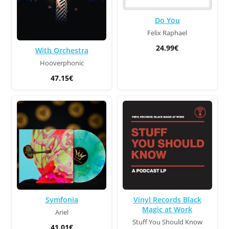
Do You
Felix Raphael
24.99€
With Orchestra
Hooverphonic
47.15€
Symfonia
Vinyl Records Black
Magic at Work
Ariel
Stuff You Should Know
41.01€