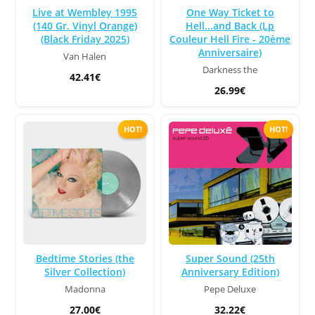
Live at Wembley 1995
One Way Ticket to
(140 Gr. Vinyl Orange)
Hell...and Back (Lp
(Black Friday 2025)
Couleur Hell Fire - 20ème
Anniversaire)
Van Halen
Darkness the
42.41€
26.99€
HOT!
HOT!
Bedtime Stories (the
Super Sound (25th
Silver Collection)
Anniversary Edition)
Madonna
Pepe Deluxe
27.00€
32.22€