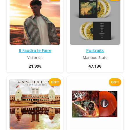
Il Faudra le Faire
Portraits
Victorien
Maribou State
21.99€
47.13€
HOT!
HOT!