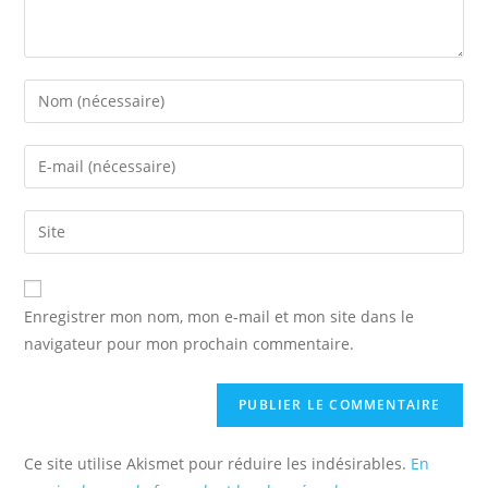
Enter
your
name
Enter
or
your
username
email
Saisir
to
address
l’URL
comment
to
de
comment
votre
Enregistrer mon nom, mon e-mail et mon site dans le
site
navigateur pour mon prochain commentaire.
(facultatif)
Ce site utilise Akismet pour réduire les indésirables.
En