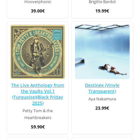
Hooverphonic
Brigitte Bardot
39.00€
19.99€
The Live Anthology from
Destinée (Vinyle
the Vaults Vol.1
Transparent)
(Turquoise)(Black Friday
Aya Nakamura
2025)
23.99€
Petty Tom & the
Heartbreakers
59.90€