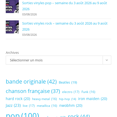
Sorties vinyles pop – semaine du 3 août 2026 au 9 août
2026
03/08/2026
Sorties vinyles rock – semaine du 3 août 2026 au 9 août
2026
03/08/2026
Archives
Sélectionner un mois
bande originale
(42)
Beatles
(19)
chanson française
(37)
electro
(17)
Funk
(16)
hard rock
(20)
iron maiden
(20)
heavy metal
(16)
hip-hop
(14)
Jazz
(23)
nwobhm
(20)
live
(17)
metallica
(16)
pop
(100)
rock
(44)