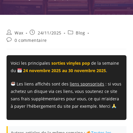
Auteur/autrice
Publication
Post
Wax
24/11/2025
Blog
de
publiée :
category:
Commentaires
0 commentaire
la
de
publication :
la
publication :
Voici les principales
sorties vinyles pop
de la semaine
du
24 novembre 2025 au 30 novembre 2025
.
Les liens affichés sont des
liens sponsorisés
: si vous
achetez un disque via ces liens, vous soutenez ce site
sans frais supplémentaires pour vous, ce qui m'aidera
à payer l'hébergement du site par exemple. Merci
Autres articles de la même semaine :
Toutes les